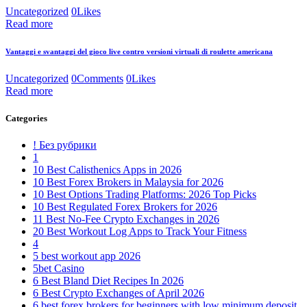
Uncategorized
0
Likes
Read more
Vantaggi e svantaggi del gioco live contro versioni virtuali di roulette americana
Uncategorized
0
Comments
0
Likes
Read more
Categories
! Без рубрики
1
10 Best Calisthenics Apps in 2026
10 Best Forex Brokers in Malaysia for 2026
10 Best Options Trading Platforms: 2026 Top Picks
10 Best Regulated Forex Brokers for 2026
11 Best No-Fee Crypto Exchanges in 2026
20 Best Workout Log Apps to Track Your Fitness
4
5 best workout app 2026
5bet Casino
6 Best Bland Diet Recipes In 2026
6 Best Crypto Exchanges of April 2026
6 best forex brokers for beginners with low minimum deposit