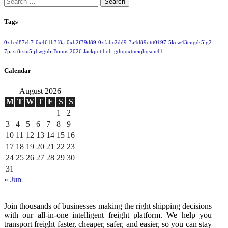
for:
Tags
0x1ed87eb7
0x461b3f8a
0xb2f39d89
0xfabc2dd9
3a4d89ottt0197
5kcw43cngds5lg2
7prxr8rsm5ij1wgub
Bonus 2026 Jackpot bob
gdtqqxtneiqhqsou41
Calendar
August 2026
M
T
W
T
F
S
S
1
2
3
4
5
6
7
8
9
10
11
12
13
14
15
16
17
18
19
20
21
22
23
24
25
26
27
28
29
30
31
« Jun
Join thousands of businesses making the right shipping decisions
with our all-in-one intelligent freight platform. We help you
transport freight faster, cheaper, safer, and easier, so you can stay