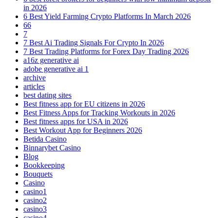
in 2026
6 Best Yield Farming Crypto Platforms In March 2026
66
7
7 Best Ai Trading Signals For Crypto In 2026
7 Best Trading Platforms for Forex Day Trading 2026
a16z generative ai
adobe generative ai 1
archive
articles
best dating sites
Best fitness app for EU citizens in 2026
Best Fitness Apps for Tracking Workouts in 2026
Best fitness apps for USA in 2026
Best Workout App for Beginners 2026
Betida Casino
Binnarybet Casino
Blog
Bookkeeping
Bouquets
Casino
casino1
casino2
casino3
casino4