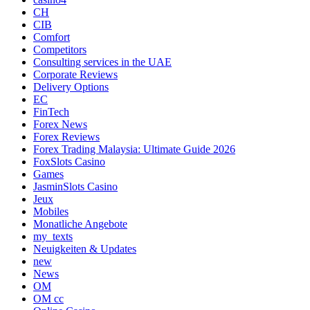
CH
CIB
Comfort
Competitors
Consulting services in the UAE
Corporate Reviews
Delivery Options
EC
FinTech
Forex News
Forex Reviews
Forex Trading Malaysia: Ultimate Guide 2026
FoxSlots Casino
Games
JasminSlots Casino
Jeux
Mobiles
Monatliche Angebote
my_texts
Neuigkeiten & Updates
new
News
OM
OM cc