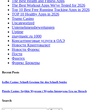
The Best Health and Fitness Apps
The Best Workout Apps We've Tested for 2026
Top 10 Best Free Running Tracking Apps in 2026
TOP 10 Healthy Apps in 2026
Trumo Casino
Uncategorized
Unternehmensbewertungen
Uptime
znaymagic.ru 1000
Консалтинговые услуги в ОАЭ
Новости Криптовалют
Новости Форекс
Пости
Финтех
Форекс Брокеры
Recent Posts
IceBet Casino: Schnell‑Gewinne für den Schnell‑Spieler
Pistolo Casino: Szybkie Wygrane i Wysoko‑Intensywna Gra na Slotach
Search
Search