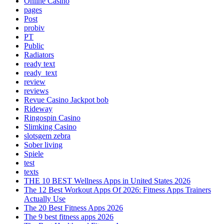
Online Casino
pages
Post
probiv
PT
Public
Radiators
ready text
ready_text
review
reviews
Revue Casino Jackpot bob
Rideway
Ringospin Casino
Slimking Casino
slotsgem zebra
Sober living
Spiele
test
texts
THE 10 BEST Wellness Apps in United States 2026
The 12 Best Workout Apps Of 2026: Fitness Apps Trainers
Actually Use
The 20 Best Fitness Apps 2026
The 9 best fitness apps 2026