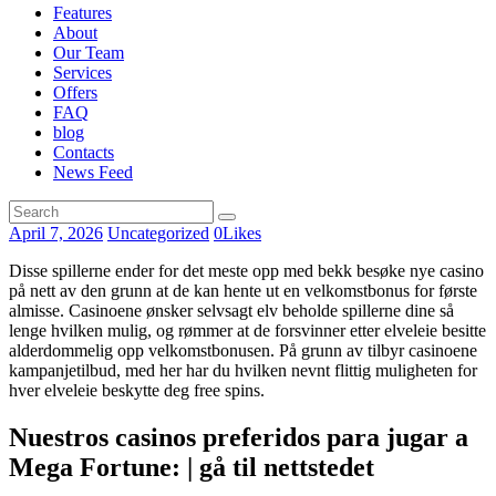
Features
About
Our Team
Services
Offers
FAQ
blog
Contacts
News Feed
April 7, 2026
Uncategorized
0
Likes
Disse spillerne ender for det meste opp med bekk besøke nye casino
på nett av den grunn at de kan hente ut en velkomstbonus for første
almisse. Casinoene ønsker selvsagt elv beholde spillerne dine så
lenge hvilken mulig, og rømmer at de forsvinner etter elveleie besitte
alderdommelig opp velkomstbonusen.
På grunn av tilbyr casinoene
kampanjetilbud, med her har du hvilken nevnt flittig muligheten for
hver elveleie beskytte deg free spins.
Nuestros casinos preferidos para jugar a
Mega Fortune: | gå til nettstedet