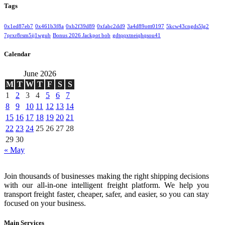
Tags
0x1ed87eb7
0x461b3f8a
0xb2f39d89
0xfabc2dd9
3a4d89ottt0197
5kcw43cngds5lg2
7prxr8rsm5ij1wgub
Bonus 2026 Jackpot bob
gdtqqxtneiqhqsou41
Calendar
June 2026
M
T
W
T
F
S
S
1
2
3
4
5
6
7
8
9
10
11
12
13
14
15
16
17
18
19
20
21
22
23
24
25
26
27
28
29
30
« May
Join thousands of businesses making the right shipping decisions
with our all-in-one intelligent freight platform. We help you
transport freight faster, cheaper, safer, and easier, so you can stay
focused on your business.
Main Services