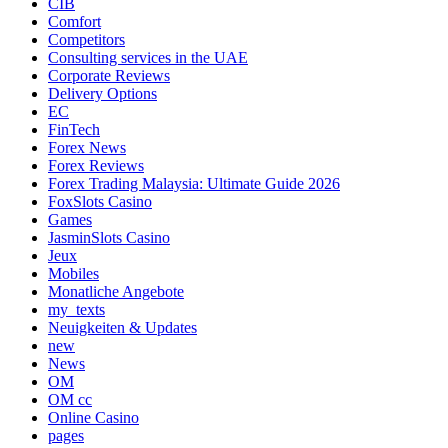
CIB
Comfort
Competitors
Consulting services in the UAE
Corporate Reviews
Delivery Options
EC
FinTech
Forex News
Forex Reviews
Forex Trading Malaysia: Ultimate Guide 2026
FoxSlots Casino
Games
JasminSlots Casino
Jeux
Mobiles
Monatliche Angebote
my_texts
Neuigkeiten & Updates
new
News
OM
OM cc
Online Casino
pages