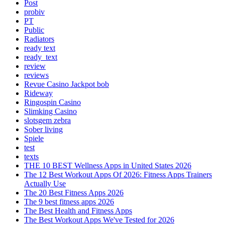
Post
probiv
PT
Public
Radiators
ready text
ready_text
review
reviews
Revue Casino Jackpot bob
Rideway
Ringospin Casino
Slimking Casino
slotsgem zebra
Sober living
Spiele
test
texts
THE 10 BEST Wellness Apps in United States 2026
The 12 Best Workout Apps Of 2026: Fitness Apps Trainers
Actually Use
The 20 Best Fitness Apps 2026
The 9 best fitness apps 2026
The Best Health and Fitness Apps
The Best Workout Apps We've Tested for 2026