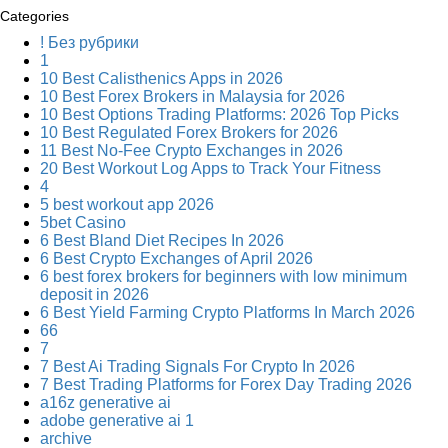
pagination
Categories
! Без рубрики
1
10 Best Calisthenics Apps in 2026
10 Best Forex Brokers in Malaysia for 2026
10 Best Options Trading Platforms: 2026 Top Picks
10 Best Regulated Forex Brokers for 2026
11 Best No-Fee Crypto Exchanges in 2026
20 Best Workout Log Apps to Track Your Fitness
4
5 best workout app 2026
5bet Casino
6 Best Bland Diet Recipes In 2026
6 Best Crypto Exchanges of April 2026
6 best forex brokers for beginners with low minimum
deposit in 2026
6 Best Yield Farming Crypto Platforms In March 2026
66
7
7 Best Ai Trading Signals For Crypto In 2026
7 Best Trading Platforms for Forex Day Trading 2026
a16z generative ai
adobe generative ai 1
archive