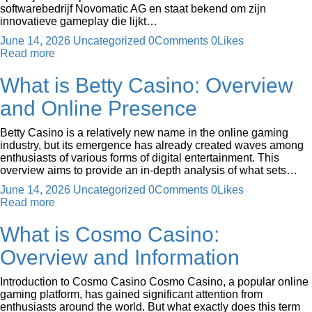
softwarebedrijf Novomatic AG en staat bekend om zijn
innovatieve gameplay die lijkt…
June 14, 2026
Uncategorized
0
Comments
0
Likes
Read more
What is Betty Casino: Overview
and Online Presence
Betty Casino is a relatively new name in the online gaming
industry, but its emergence has already created waves among
enthusiasts of various forms of digital entertainment. This
overview aims to provide an in-depth analysis of what sets…
June 14, 2026
Uncategorized
0
Comments
0
Likes
Read more
What is Cosmo Casino:
Overview and Information
Introduction to Cosmo Casino Cosmo Casino, a popular online
gaming platform, has gained significant attention from
enthusiasts around the world. But what exactly does this term