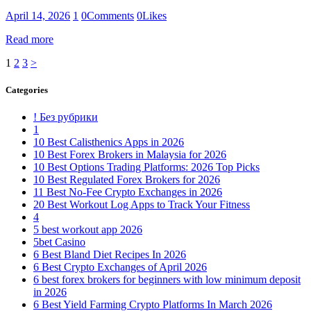
April 14, 2026
1
0
Comments
0
Likes
Read more
Posts
Page
Page
Page
1
2
3
>
pagination
Categories
! Без рубрики
1
10 Best Calisthenics Apps in 2026
10 Best Forex Brokers in Malaysia for 2026
10 Best Options Trading Platforms: 2026 Top Picks
10 Best Regulated Forex Brokers for 2026
11 Best No-Fee Crypto Exchanges in 2026
20 Best Workout Log Apps to Track Your Fitness
4
5 best workout app 2026
5bet Casino
6 Best Bland Diet Recipes In 2026
6 Best Crypto Exchanges of April 2026
6 best forex brokers for beginners with low minimum deposit
in 2026
6 Best Yield Farming Crypto Platforms In March 2026