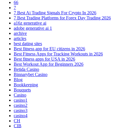
66
7
7 Best Ai Trading Signals For Crypto In 2026
7 Best Trading Platforms for Forex Day Trading 2026
a16z generative ai
adobe generative ai 1
archive
articles
best dating sites
Best fitness app for EU citizens in 2026
Best Fitness Apps for Tracking Workouts in 2026
Best fitness apps for USA in 2026
Best Workout App for Beginners 2026
Betida Casino
Binnarybet Casino
Blog
Bookkeeping
Bouquets
Casino
casino1
casino2
casino3
casino4
CH
CIB