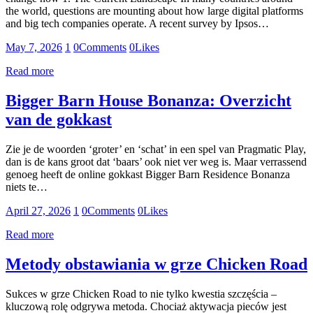
the world, questions are mounting about how large digital platforms
and big tech companies operate. A recent survey by Ipsos…
May 7, 2026
1
0
Comments
0
Likes
Read more
Bigger Barn House Bonanza: Overzicht
van de gokkast
Zie je de woorden ‘groter’ en ‘schat’ in een spel van Pragmatic Play,
dan is de kans groot dat ‘baars’ ook niet ver weg is. Maar verrassend
genoeg heeft de online gokkast Bigger Barn Residence Bonanza
niets te…
April 27, 2026
1
0
Comments
0
Likes
Read more
Metody obstawiania w grze Chicken Road
Sukces w grze Chicken Road to nie tylko kwestia szczęścia –
kluczową rolę odgrywa metoda. Chociaż aktywacja pieców jest