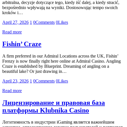
arbitralna, decyzje dotyczące tego, kiedy iść dalej, a kiedy stracić,
bezpośrednio wpływają na wyniki. Dostosowując tempo swoich
kroków i…
April 27, 2026
1
0
Comments
0
Likes
Read more
Fishin’ Craze
A firm preferred in our Admiral Locations across the UK, Fishin’
Frenzy is now finally right here online at Admiral Casino. Angling
Craze is established by Blueprint. Dreaming of angling on a
beautiful lake? Or just drawing in…
April 23, 2026
1
0
Comments
0
Likes
Read more
Лицензирование и правовая база
платформы Klubnika Casino
Легитимность в индустрии iGaming является важнейшим