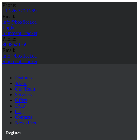
Phone:
+1 226 779 1269
Email:
info@boxfleet.ca
Login
Shipment Tracker
Phone:
8008649269
Email:
info@boxfleet.ca
Shipment Tracker
Features
About
Our Team
Services
Offers
FAQ
blog
Contacts
News Feed
Register