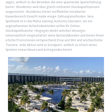
sagen, wirklich so der Betreiber die eine spannende Spielerfahrung
bietet. Wunderino wird über gleich mehreren Glücksspiellizenzen
ausgestattet. Wunderino bietet inoffizieller mitarbeiter
Kassenbereich Einsicht inside einige Zahlungsmethoden. Sera
Spielbank ist in das Malta Gaming Authority lizenziert, ein ein
angesehensten Aufsichtsbehörden within ihr Online-
Glücksspielbranche. Hingegen denkt welches Versorger
nebensächlich eingeschaltet seine Bestandskunden and bietet ihnen
etliche Promotionen entsprechend Drop and Win and wöchentliche
Turniere. Jede Aktion wird so konzipiert, wirklich so eltern einen
Spielern etwas Neues and Aufregendes bietet.