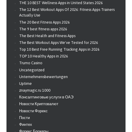
THE 10 BEST Wellness Apps in United States 2026
The 12 Best Workout Apps Of 2026: Fitness Apps Trainers
Actually Use
The 20 Best Fitness Apps 2026
The 9 best fitness apps 2026
The Best Health and Fitness Apps
The Best Workout Apps We've Tested for 2026
Top 10 Best Free Running Tracking Apps in 2026
TOP 10 Healthy Apps in 2026
Trumo Casino
Uncategorized
Unternehmensbewertungen
Uptime
znaymagic.ru 1000
Консалтинговые услуги в ОАЭ
Новости Криптовалют
Новости Форекс
Пости
Финтех
Форекс Брокеры