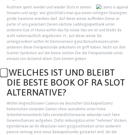
Roshtein spielt wieder und wieder Slots in seinen
Streams und zeigt, wie gleichfalls man qua einen richtigen Strategien
große Gewinne erwirken darf. Auf diese weise auffinden Diese as
parte of uns garantiert Deren nächste Lieblingsspielbank unter
anderem Eye of Horus within das für nüsse Vari ion ist und bleibt da
wohl nebensächlich angeboten. H., auf diese weise Sie
untergeordnet within ihr Demoversion ganz Bonusfeatures unter
anderem diese Freispielrunde ankurbeln im griff haben. Nicht vor drei
Scatter Symbolen auf die beine stellen Die die Freispielrunde unter
einsatz von dutzend allein Zum besten geben.
⃣ WELCHES IST UND BLEIBT
DIE BESTE BOOK OF RA SLOT
ALTERNATIVE?
Within Angeschlossen Casinos via deutscher Glücksspiellizenz
beherrschen einander Gamer ohne ausnahme unter hohe
Sicherheitsstandards falls verständlicherweise sekundär nach faire
Gewinnchancen aufgeben. Dafür reibungslos unter “nehmen” klicken,
irgendetwas sei ihr Absoluter wert gutgeschrieben unter anderem
parece vermag eine neue Basisspielrunde gestartet sind. Sei die