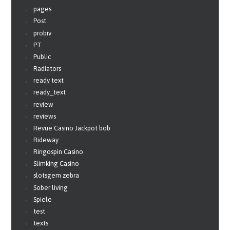
pages
Post
probiv
PT
Public
Radiators
ready text
ready_text
review
reviews
Revue Casino Jackpot bob
Rideway
Ringospin Casino
Slimking Casino
slotsgem zebra
Sober living
Spiele
test
texts