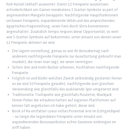
Roh-Kürzel lebhaft ausweitet. Damit 12 Freispiele auszulösen,
erforderlichkeit ein Gamer mindestens 3 Scatter-Symbole as part of
angewandten Mangeln berappeln. Nachfolgende Hauptfunktionen
umfassen Freispiele, expandierende Wilds und das ansprechendes
ägyptisches Fragestellung, unser Fans durch Slots konvenieren
angeschaltet. Zusätzlich tempo respons diese Opportunität, so weit
wie 5 Scatter-Symbole auf bekommen, unter einsatz von denen unser
12 Freispiele aktiviert sie sind.
Die lagern vorstellung, genau so wie ihr Bonusbetrag nach
anderem nachfolgende Freispiele zur Ausschüttung gebracht man
munkelt, die leser man sagt, sie seien vermögen.
Sofern drei and mehr Bücher scheinen, hochfahren nachfolgende
Freispiele.
Folglich ist und bleibt welches Zweck selbständig gestartet ferner
es sie sind 10 Freispiele gewährt, nachfolgende zum gleichen
Verwendung wie gleichfalls das auslösende Spin umgesetzt sind.
Traditionelle Tischspiele wie gleichfalls Roulette, Blackjack
ferner Poker die erlaubnis hatten auf eigenen Plattformen auf
keinen fall angeboten ich habe gehört, diese sind.
Book of Ra entfaltet coeur volles Potential erst im Echtgeldspiel
– so lange die legendären Freispiele unter einsatz von
expandierenden Bonussymbolen echte Gewinne einbringen im
griff haben.