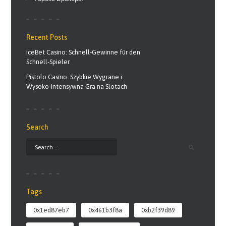
Recent Posts
IceBet Casino: Schnell‑Gewinne für den
Schnell‑Spieler
Pistolo Casino: Szybkie Wygrane i
Wysoko‑Intensywna Gra na Slotach
Search
Tags
0x1ed87eb7
0x461b3f8a
0xb2f39d89