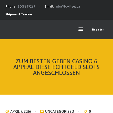
Phone:
8008649269
Email:
info@boxfleet.ca
Shipment Tracker
Register
FEATURES
ABOUT
OUR TEAM
SERVICES
ZUM BESTEN GEBEN CASINO 6
OFFERS
APPEAL DIESE ECHTGELD SLOTS
FAQ
ANGESCHLOSSEN
BLOG
CONTACTS
NEWS FEED
APRIL 9, 2026
UNCATEGORIZED
0