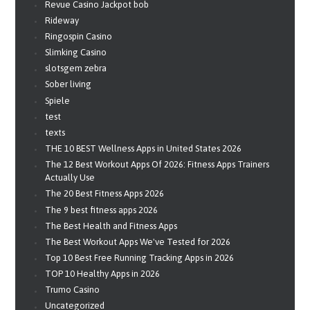
Revue Casino Jackpot bob
Rideway
Ringospin Casino
Slimking Casino
slotsgem zebra
Sober living
Spiele
test
texts
THE 10 BEST Wellness Apps in United States 2026
The 12 Best Workout Apps Of 2026: Fitness Apps Trainers
Actually Use
The 20 Best Fitness Apps 2026
The 9 best fitness apps 2026
The Best Health and Fitness Apps
The Best Workout Apps We've Tested for 2026
Top 10 Best Free Running Tracking Apps in 2026
TOP 10 Healthy Apps in 2026
Trumo Casino
Uncategorized