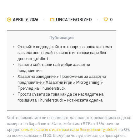
APRIL 9, 2026
UNCATEGORIZED
0
Публикации
Открийте подход, който отговаря на вашата схема
за залагане: онлайн казино с истински пари без
депозит goldbet
Нашите собствени най-добри хазартни
предприятия
Хазартно заведение > Приложение за хазартно
предприятие > Хазартни игри > Microgaming >
Преглед на Thunderstruck
Прости съвети за това как да се насладите на
позицията Thunderstruck – истинската сделка
Scatter символите ви позволяват да плащате, независимо къде се
намират на барабаните. Слот, който има RTP от 96%, печели
средно
онлайн казино с истински пари без депозит goldbet
по $96
за всеки заложени $100.
В случай че луд символ се превърне в