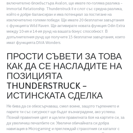
включително блокбъстъра Avalon, ще имате по-голяма разлика –
Immortal Relationship. Thunderstruck II е слот със средна разлика,
който е добре балансиран и има потенциал за постигане на
изключително големи победи. Ще имате 20 безплатни завъртания
с функцията Wild Raven. Ще активирате новата функция Odin Extra
между 10-ия и 14-ия рунд на вашата бонус способност. В
допълнителния рунд ще получите 15 безплатни завъртания, които
имат функцията DIVA Wonders.
ПРОСТИ СЪВЕТИ ЗА ТОВА
КАК ДА СЕ НАСЛАДИТЕ НА
ПОЗИЦИЯТА
THUNDERSTRUCK –
ИСТИНСКАТА СДЕЛКА
Не бива да се обезсърчаваш, смел воине, защото търпението и
парите ти със сигурност ще бъдат възнаградени, ако успееш.
Познай правилния цвят и ще/или правилната боя на картите си, за
да увеличиш печалбите си. Увеличи обичайната си добра
навигация в Microgaming и преглеждай страхотния си каталог с