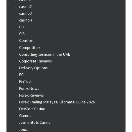
casino2
casino3
casino4
CH
CIB
Comfort
Competitors
Consulting services in the UAE
Corporate Reviews
Delivery Options
EC
FinTech
Forex News
Forex Reviews
Forex Trading Malaysia: Ultimate Guide 2026
FoxSlots Casino
Games
JasminSlots Casino
Jeux