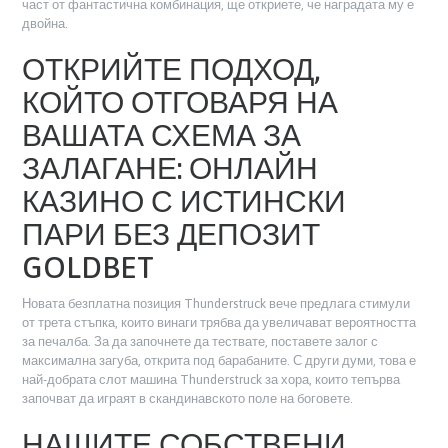
част от фантастична комбинация, ще откриете, че наградата му е
двойна.
ОТКРИЙТЕ ПОДХОД,
КОЙТО ОТГОВАРЯ НА
ВАШАТА СХЕМА ЗА
ЗАЛАГАНЕ: ОНЛАЙН
КАЗИНО С ИСТИНСКИ
ПАРИ БЕЗ ДЕПОЗИТ
GOLDBET
Новата безплатна позиция Thunderstruck вече предлага стимули
от трета стъпка, които винаги трябва да увеличават вероятността
за печалба. За да започнете да тествате, поставете залог с
максимална загуба, открита под барабаните. С други думи, това е
най-добрата слот машина Thunderstruck за хора, които тепърва
започват да играят в скандинавското поле на боговете.
НАШИТЕ СОБСТВЕНИ