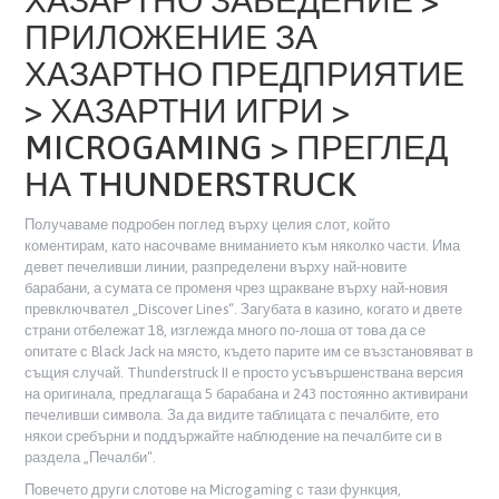
ПРИЛОЖЕНИЕ ЗА
ХАЗАРТНО ПРЕДПРИЯТИЕ
> ХАЗАРТНИ ИГРИ >
MICROGAMING > ПРЕГЛЕД
НА THUNDERSTRUCK
Получаваме подробен поглед върху целия слот, който
коментирам, като насочваме вниманието към няколко части. Има
девет печеливши линии, разпределени върху най-новите
барабани, а сумата се променя чрез щракване върху най-новия
превключвател „Discover Lines“. Загубата в казино, когато и двете
страни отбележат 18, изглежда много по-лоша от това да се
опитате с Black Jack на място, където парите им се възстановяват в
същия случай. Thunderstruck II е просто усъвършенствана версия
на оригинала, предлагаща 5 барабана и 243 постоянно активирани
печеливши символа. За да видите таблицата с печалбите, ето
някои сребърни и поддържайте наблюдение на печалбите си в
раздела „Печалби“.
Повечето други слотове на Microgaming с тази функция,