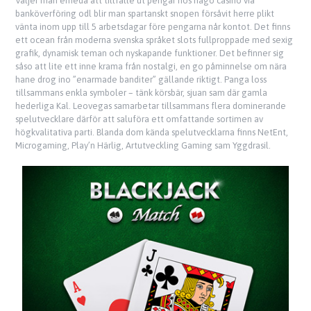
Väljer man emeda att tillfälle ut pengar hos någo casino via
banköverföring odl blir man spartanskt snopen försåvit herre plikt
vänta inom upp till 5 arbetsdagar före pengarna når kontot. Det finns
ett ocean från moderna svenska språket slots fullproppade med sexig
grafik, dynamisk teman och nyskapande funktioner. Det befinner sig
såso att lite ett inne krama från nostalgi, en go påminnelse om nära
hane drog ino ”enarmade banditer” gällande riktigt. Panga loss
tillsammans enkla symboler – tänk körsbär, sjuan sam där gamla
hederliga Kal. Leovegas samarbetar tillsammans flera dominerande
spelutvecklare därför att saluföra ett omfattande sortimen av
högkvalitativa parti. Blanda dom kända spelutvecklarna finns NetEnt,
Microgaming, Play’n Härlig, Artutveckling Gaming sam Yggdrasil.