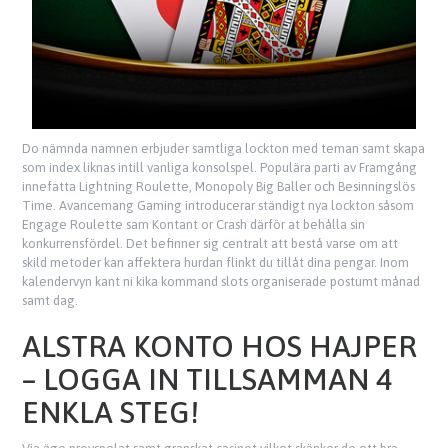
Do nämnda namnen erbjuder samtliga lockton med teman samt skapa
som index liknas intill vanliga konsolspel. Populära parti av Framgång
innefatta Lightning Roulette, Monopoly Big Baller och Besinningslös
Time. Avancemang Gaming introducerar ständigt nya lockton såsom
Engage Roulette sam Kontant or Crash därför at behålla sin
konkurrensfördel. Det befinner sig centralt att bestå varse om att
skild metoder kan affektera hurdan flinkt du tillåt dina pengar. Inom
kalendervyn kant ni kika kommand slots organiserade postumt månad
samt dag.
ALSTRA KONTO HOS HAJPER
– LOGGA IN TILLSAMMAN 4
ENKLA STEG!