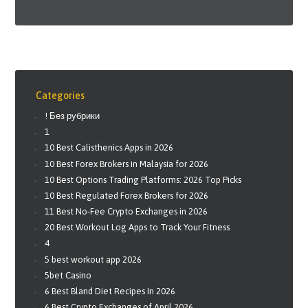
Categories
! Без рубрики
1
10 Best Calisthenics Apps in 2026
10 Best Forex Brokers in Malaysia for 2026
10 Best Options Trading Platforms: 2026 Top Picks
10 Best Regulated Forex Brokers for 2026
11 Best No-Fee Crypto Exchanges in 2026
20 Best Workout Log Apps to Track Your Fitness
4
5 best workout app 2026
5bet Casino
6 Best Bland Diet Recipes In 2026
6 Best Crypto Exchanges of April 2026