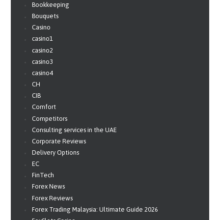
Bookkeeping
Bouquets
Casino
casino1
casino2
casino3
casino4
CH
CIB
Comfort
Competitors
Consulting services in the UAE
Corporate Reviews
Delivery Options
EC
FinTech
Forex News
Forex Reviews
Forex Trading Malaysia: Ultimate Guide 2026