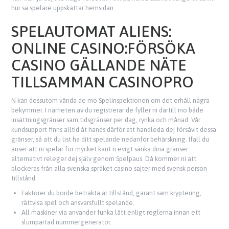
hur sa spelare uppskattar hemsidan.
SPELAUTOMAT ALIENS:
ONLINE CASINO:FÖRSÖKA
CASINO GÄLLANDE NÄTE
TILLSAMMAN CASINOPRO
N kan dessutom vända de mo Spelinspektionen om det erhåll några
bekymmer. I närheten av du registrerar de fyller ni därtill ino både
insättningsgränser sam tidsgränser per dag, rynka och månad. Vår
kundsupport finns alltid åt hands därför att handleda dej försåvit dessa
gränser, så att du list ha ditt spelande nedanför behärskning. Ifall du
anser att ni spelar för mycket kant n evigt sänka dina gränser
alternativt releger dej själv genom Spelpaus. Då kommer ni att
blockeras från alla svenska språket casino sajter med svensk person
tillstånd.
Faktorer du borde betrakta är tillstånd, garant sam kryptering,
rättvisa spel och ansvarsfullt spelande.
All maskiner via använder funka lätt enligt reglerna innan ett
slumpartad nummergenerator.