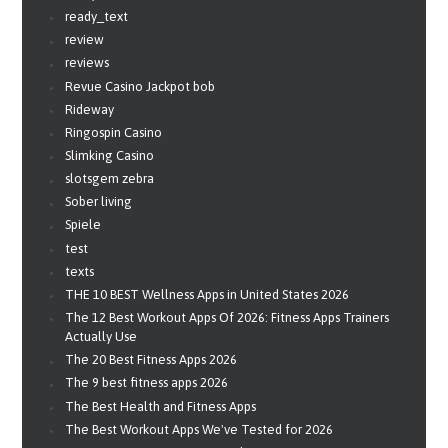
ready_text
review
reviews
Revue Casino Jackpot bob
Rideway
Ringospin Casino
Slimking Casino
slotsgem zebra
Sober living
Spiele
test
texts
THE 10 BEST Wellness Apps in United States 2026
The 12 Best Workout Apps Of 2026: Fitness Apps Trainers
Actually Use
The 20 Best Fitness Apps 2026
The 9 best fitness apps 2026
The Best Health and Fitness Apps
The Best Workout Apps We've Tested for 2026