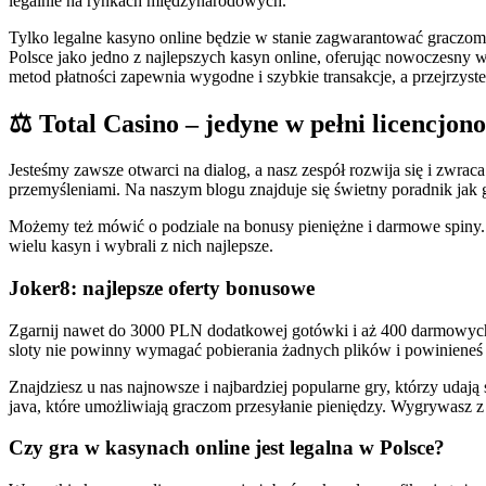
legalnie na rynkach międzynarodowych.
Tylko legalne kasyno online będzie w stanie zagwarantować graczo
Polsce jako jedno z najlepszych kasyn online, oferując nowoczesny w
metod płatności zapewnia wygodne i szybkie transakcje, a przejrzyst
⚖️ Total Casino – jedyne w pełni licencjon
Jesteśmy zawsze otwarci na dialog, a nasz zespół rozwija się i zwraca
przemyśleniami. Na naszym blogu znajduje się świetny poradnik jak g
Możemy też mówić o podziale na bonusy pieniężne i darmowe spiny. J
wielu kasyn i wybrali z nich najlepsze.
Joker8: najlepsze oferty bonusowe
Zgarnij nawet do 3000 PLN dodatkowej gotówki i aż 400 darmowych 
sloty nie powinny wymagać pobierania żadnych plików i powinieneś b
Znajdziesz u nas najnowsze i najbardziej popularne gry, którzy udają 
java, które umożliwiają graczom przesyłanie pieniędzy. Wygrywasz
Czy gra w kasynach online jest legalna w Polsce?