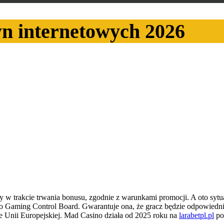
yn internetowych 2026
y w trakcie trwania bonusu, zgodnie z warunkami promocji. A oto sytu
cao Gaming Control Board. Gwarantuje ona, że gracz będzie odpowiedni
e Unii Europejskiej. Mad Casino działa od 2025 roku na
larabetpl.pl
po