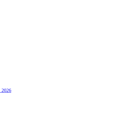
n 2026