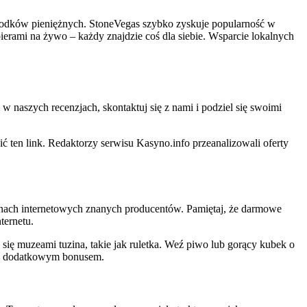
rodków pieniężnych. StoneVegas szybko zyskuje popularność w
ierami na żywo – każdy znajdzie coś dla siebie. Wsparcie lokalnych
i w naszych recenzjach, skontaktuj się z nami i podziel się swoimi
 ten link. Redaktorzy serwisu Kasyno.info przeanalizowali oferty
nach internetowych znanych producentów. Pamiętaj, że darmowe
ternetu.
i się muzeami tuzina, takie jak ruletka. Weź piwo lub gorący kubek o
lko dodatkowym bonusem.