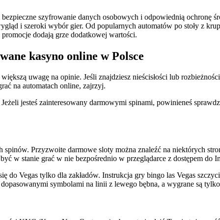
m bezpieczne szyfrowanie danych osobowych i odpowiednią ochronę ś
ygląd i szeroki wybór gier. Od popularnych automatów po stoły z krup
e promocje dodają grze dodatkowej wartości.
owane kasyno online w Polsce
 większą uwagę na opinie. Jeśli znajdziesz nieścisłości lub rozbieżnośc
rać na automatach online, zajrzyj.
eżeli jesteś zainteresowany darmowymi spinami, powinieneś sprawdzić
spinów. Przyzwoite darmowe sloty można znaleźć na niektórych stro
yć w stanie grać w nie bezpośrednio w przeglądarce z dostępem do In
się do Vegas tylko dla zakładów. Instrukcja gry bingo las Vegas szczyc
 z dopasowanymi symbolami na linii z lewego bębna, a wygrane są ty