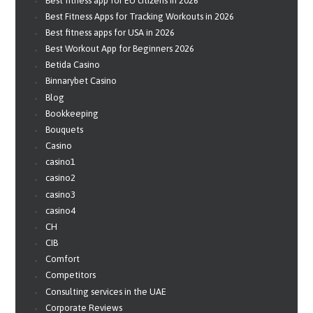
Best fitness app for EU citizens in 2026
Best Fitness Apps for Tracking Workouts in 2026
Best fitness apps for USA in 2026
Best Workout App for Beginners 2026
Betida Casino
Binnarybet Casino
Blog
Bookkeeping
Bouquets
Casino
casino1
casino2
casino3
casino4
CH
CIB
Comfort
Competitors
Consulting services in the UAE
Corporate Reviews