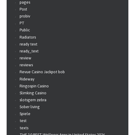
pages
Post
probiv
PT
Public
Radiators
ready text
ready_text
review
reviews
Revue Casino Jackpot bob
Rideway
Ringospin Casino
Slimking Casino
slotsgem zebra
Sober living
Spiele
test
texts
THE 10 BEST Wellness Apps in United States 2026