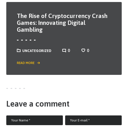
The Rise of Cryptocurrency Crash
Games: Innovating Digital
Gambling
0
0
UNCATEGORIZED
READ MORE
Leave a comment