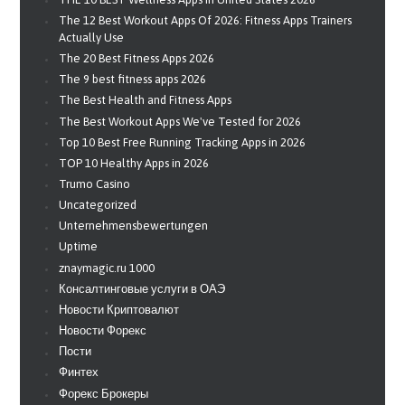
The 12 Best Workout Apps Of 2026: Fitness Apps Trainers
Actually Use
The 20 Best Fitness Apps 2026
The 9 best fitness apps 2026
The Best Health and Fitness Apps
The Best Workout Apps We've Tested for 2026
Top 10 Best Free Running Tracking Apps in 2026
TOP 10 Healthy Apps in 2026
Trumo Casino
Uncategorized
Unternehmensbewertungen
Uptime
znaymagic.ru 1000
Консалтинговые услуги в ОАЭ
Новости Криптовалют
Новости Форекс
Пости
Финтех
Форекс Брокеры