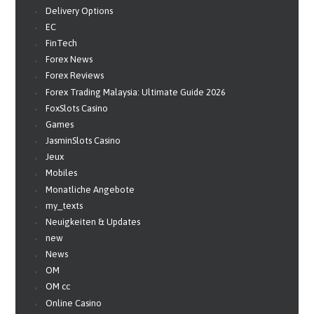
Delivery Options
EC
FinTech
Forex News
Forex Reviews
Forex Trading Malaysia: Ultimate Guide 2026
FoxSlots Casino
Games
JasminSlots Casino
Jeux
Mobiles
Monatliche Angebote
my_texts
Neuigkeiten & Updates
new
News
OM
OM cc
Online Casino