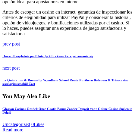
opción ideal para apostadores en internet.
Antes de escoger un casino en internet, garantiza de inspeccionar los
criterios de elegibilidad para utilizar PayPal y considerar la historial,
opción de videojuegos, y bonificaciones utilizadas por el casino. Si
lo haces, puedes asegurar una experiencia de juego satisfactoria y
satisfactoria.
Post
Previous
prev post
post:
navigation
Hazard bezpłatnie pod SlotsUp Z brakiem Zarejestrowania się
Next
next post
post:
La Quinta Inn & Rooms by Wyndham School Route Northern Bedroom & Trinocasino
sisselogimismobiil Cost
You May Also Like
Glorion Casino: Ontdek Onze Gratis Bonus Zonder Deposit voor Online Casino Spelen in
België
Uncategorized
0
Likes
Read more