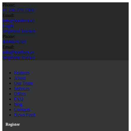
Phone:
+1 226 779 1269
Email:
info@boxfleet.ca
Login
Shipment Tracker
Phone:
8008649269
Email:
info@boxfleet.ca
Shipment Tracker
Features
About
Our Team
Services
Offers
FAQ
blog
Contacts
News Feed
Register