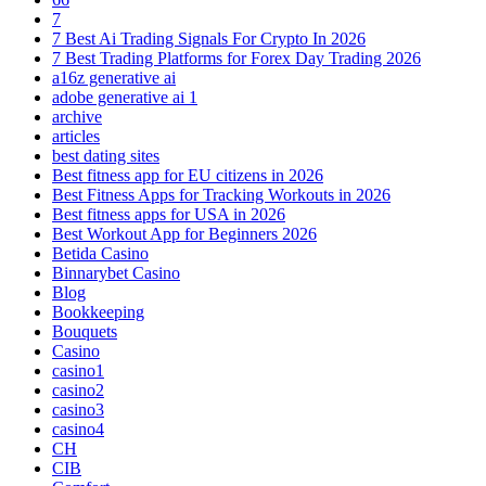
7
7 Best Ai Trading Signals For Crypto In 2026
7 Best Trading Platforms for Forex Day Trading 2026
a16z generative ai
adobe generative ai 1
archive
articles
best dating sites
Best fitness app for EU citizens in 2026
Best Fitness Apps for Tracking Workouts in 2026
Best fitness apps for USA in 2026
Best Workout App for Beginners 2026
Betida Casino
Binnarybet Casino
Blog
Bookkeeping
Bouquets
Casino
casino1
casino2
casino3
casino4
CH
CIB