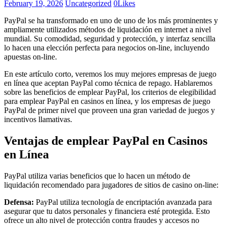
February 19, 2026
Uncategorized
0
Likes
PayPal se ha transformado en uno de uno de los más prominentes y
ampliamente utilizados métodos de liquidación en internet a nivel
mundial. Su comodidad, seguridad y protección, y interfaz sencilla
lo hacen una elección perfecta para negocios on-line, incluyendo
apuestas on-line.
En este artículo corto, veremos los muy mejores empresas de juego
en línea que aceptan PayPal como técnica de repago. Hablaremos
sobre las beneficios de emplear PayPal, los criterios de elegibilidad
para emplear PayPal en casinos en línea, y los empresas de juego
PayPal de primer nivel que proveen una gran variedad de juegos y
incentivos llamativas.
Ventajas de emplear PayPal en Casinos
en Línea
PayPal utiliza varias beneficios que lo hacen un método de
liquidación recomendado para jugadores de sitios de casino on-line:
Defensa:
PayPal utiliza tecnología de encriptación avanzada para
asegurar que tu datos personales y financiera esté protegida. Esto
ofrece un alto nivel de protección contra fraudes y accesos no