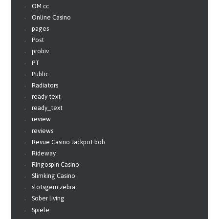
OM cc
Online Casino
pages
Post
probiv
PT
Public
Radiators
ready text
ready_text
review
reviews
Revue Casino Jackpot bob
Rideway
Ringospin Casino
Slimking Casino
slotsgem zebra
Sober living
Spiele