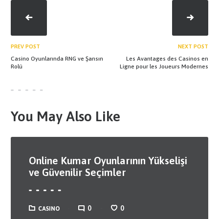
PREV POST
NEXT POST
Casino Oyunlarında RNG ve Şansın
Les Avantages des Casinos en
Rolü
Ligne pour les Joueurs Modernes
You May Also Like
Online Kumar Oyunlarının Yükselişi
ve Güvenilir Seçimler
0
0
CASINO