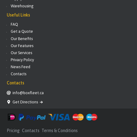
Warehousing
Useful Links
FAQ
Get a Quote
Our Benefits
Our Features
Our Services
Privacy Policy
News Feed
Contacts
Contacts
info@boxfleet.ca
Get Directions
Pricing
Contacts
Terms & Conditions