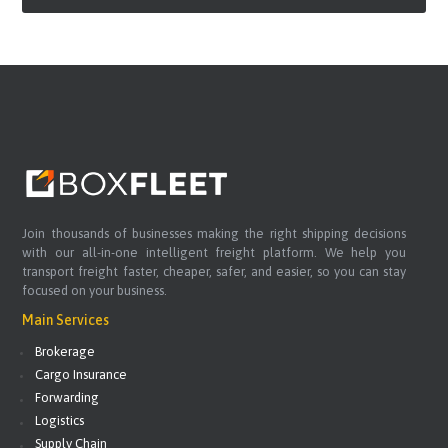
Join thousands of businesses making the right shipping decisions
with our all-in-one intelligent freight platform. We help you
transport freight faster, cheaper, safer, and easier, so you can stay
focused on your business.
Main Services
Brokerage
Cargo Insurance
Forwarding
Logistics
Supply Chain