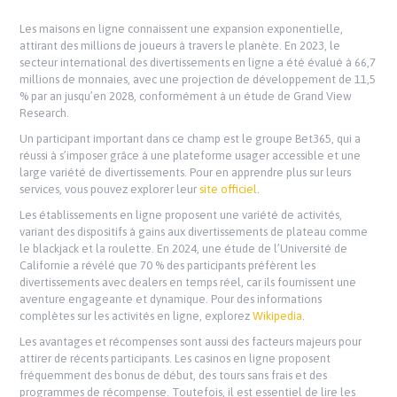
Les maisons en ligne connaissent une expansion exponentielle,
attirant des millions de joueurs à travers le planète. En 2023, le
secteur international des divertissements en ligne a été évalué à 66,7
millions de monnaies, avec une projection de développement de 11,5
% par an jusqu’en 2028, conformément à un étude de Grand View
Research.
Un participant important dans ce champ est le groupe Bet365, qui a
réussi à s’imposer grâce à une plateforme usager accessible et une
large variété de divertissements. Pour en apprendre plus sur leurs
services, vous pouvez explorer leur
site officiel
.
Les établissements en ligne proposent une variété de activités,
variant des dispositifs à gains aux divertissements de plateau comme
le blackjack et la roulette. En 2024, une étude de l’Université de
Californie a révélé que 70 % des participants préfèrent les
divertissements avec dealers en temps réel, car ils fournissent une
aventure engageante et dynamique. Pour des informations
complètes sur les activités en ligne, explorez
Wikipedia
.
Les avantages et récompenses sont aussi des facteurs majeurs pour
attirer de récents participants. Les casinos en ligne proposent
fréquemment des bonus de début, des tours sans frais et des
programmes de récompense. Toutefois, il est essentiel de lire les