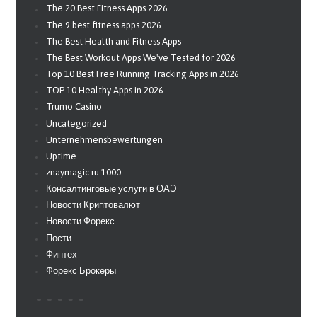
The 20 Best Fitness Apps 2026
The 9 best fitness apps 2026
The Best Health and Fitness Apps
The Best Workout Apps We've Tested for 2026
Top 10 Best Free Running Tracking Apps in 2026
TOP 10 Healthy Apps in 2026
Trumo Casino
Uncategorized
Unternehmensbewertungen
Uptime
znaymagic.ru 1000
Консалтинговые услуги в ОАЭ
Новости Криптовалют
Новости Форекс
Пости
Финтех
Форекс Брокеры