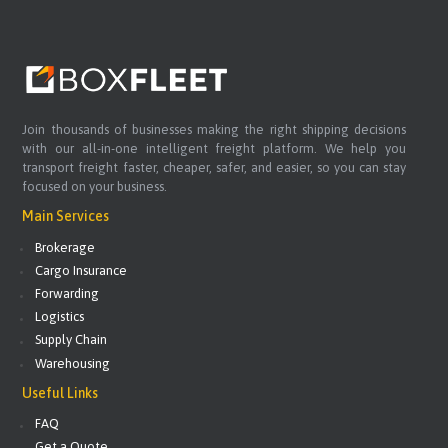
Join thousands of businesses making the right shipping decisions
with our all-in-one intelligent freight platform. We help you
transport freight faster, cheaper, safer, and easier, so you can stay
focused on your business.
Main Services
Brokerage
Cargo Insurance
Forwarding
Logistics
Supply Chain
Warehousing
Useful Links
FAQ
Get a Quote