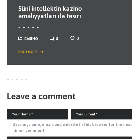
Süni intellektin kazino
əməliyyatları ilə təsiri
0
0
CASINO
READ MORE
Leave a comment
Save my name, email, and website in this browser for the next
time I comment.