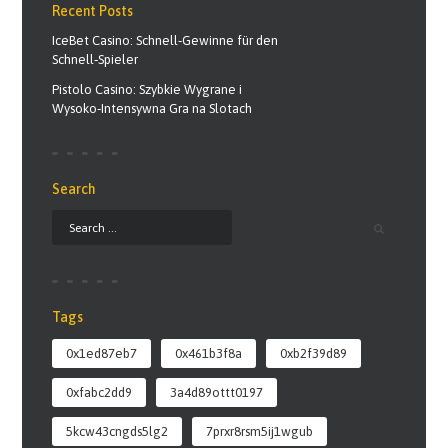
Recent Posts
IceBet Casino: Schnell‑Gewinne für den
Schnell‑Spieler
Pistolo Casino: Szybkie Wygrane i
Wysoko‑Intensywna Gra na Slotach
Search
Tags
0x1ed87eb7
0x461b3f8a
0xb2f39d89
0xfabc2dd9
3a4d89ottt0197
5kcw43cngds5lg2
7prxr8rsm5ij1wgub