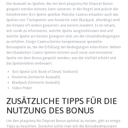
Die Auswahl an Spielen, die mit dem playjonny No Deposit Bonus
gespielt werden können, kann variieren. In der Regel sind jedoch die
beliebtesten Slot-Spiele spielbar. Manche Casinos erlauben auch das
Spielen von Tischspielen wie Roulette oder Blackjack, allerdings wird
der Einsatz oft anders gewertet, wie bereits erwähnt. Es ist ratsam,
sich vorab zu informieren, welche Spiele ausgeschlossen sind und
welche Spiele am besten geeignet sind, um die Umsatzbedingungen
zu erfüllen. Einige Casinos bieten beispielsweise spezielle
Bonusspiele an, die die Erfüllung der Bedingungen erleichtern. Neben
den klassischen Casino-Spielen können auch neue und innovative
Spiele mit dem Bonus gespielt werden, was die Vielfalt erhöht und
das Spielerlebnis verbessert.
Slot-Spiele (z.B. Book of Dead, Starburst)
Roulette (limitierte Auswahl)
Blackjack (limitierte Auswahl)
Video Poker
ZUSÄTZLICHE TIPPS FÜR DIE
NUTZUNG DES BONUS
Um den playjonny No Deposit Bonus optimal zu nutzen, gibt es einige
Tipps zu beachten. Zunächst sollte man sich die Bonusbedingungen