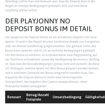
Allerdings sollte man sich bewusst sein, dass No Deposit Boni in der
Regel an strenge Bedingungen geknüpft sind, und man diese
sorgfältig prüfen sollte.
DER PLAYJONNY NO
DEPOSIT BONUS IM DETAIL
Der playjonny No Deposit Bonus ist ein attraktives Angebot für neue
Spieler. Er wird in der Regel als eine bestimmte Anzahl von Freispielen
oder ein kleiner Geldbetrag gutgeschrieben. Die genaue Höhe des
Bonus kann variieren und ist oft an zeitliche Bedingungen geknüpft.
Um den Bonus zu erhalten, ist normalerweise eine Registrierung auf
der Plattform erforderlich, sowie die Verifizierung des Kontos. Wichtig
ist, dass man die Bonusbedingungen genau liest und versteht, da diese
oft festlegen, welche Spiele mit dem Bonus gespielt werden können
und in welchem Zeitraum der Bonus umgesetzt werden muss. Der
playjonny No Deposit Bonus ist somit eine hervorragende
Gelegenheit, das Angebot des Casinos auszuprobieren, ohne
finanzielle Risiken einzugehen.
Betrag/Anzahl
Bonusart
Umsatzbedingung
Gültigkeitsd
Freispiele