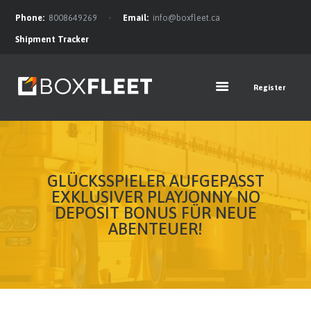
Phone:
8008649269
Email:
info@boxfleet.ca
Shipment Tracker
Register
FEATURES
ABOUT
OUR TEAM
SERVICES
OFFERS
GLÜCKSSPIELER AUFGEPASST
FAQ
EXKLUSIVER PLAYJONNY NO
DEPOSIT BONUS FÜR NEUE
BLOG
ABENTEUER!
CONTACTS
NEWS FEED