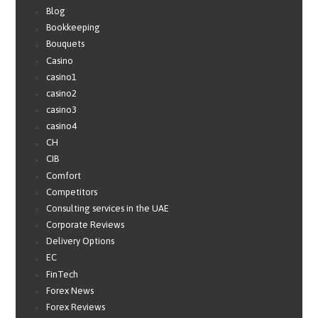
Blog
Bookkeeping
Bouquets
Casino
casino1
casino2
casino3
casino4
CH
CIB
Comfort
Competitors
Consulting services in the UAE
Corporate Reviews
Delivery Options
EC
FinTech
Forex News
Forex Reviews