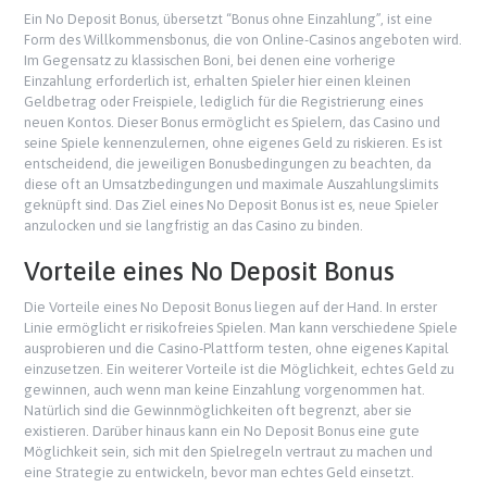
Ein No Deposit Bonus, übersetzt “Bonus ohne Einzahlung”, ist eine
Form des Willkommensbonus, die von Online-Casinos angeboten wird.
Im Gegensatz zu klassischen Boni, bei denen eine vorherige
Einzahlung erforderlich ist, erhalten Spieler hier einen kleinen
Geldbetrag oder Freispiele, lediglich für die Registrierung eines
neuen Kontos. Dieser Bonus ermöglicht es Spielern, das Casino und
seine Spiele kennenzulernen, ohne eigenes Geld zu riskieren. Es ist
entscheidend, die jeweiligen Bonusbedingungen zu beachten, da
diese oft an Umsatzbedingungen und maximale Auszahlungslimits
geknüpft sind. Das Ziel eines No Deposit Bonus ist es, neue Spieler
anzulocken und sie langfristig an das Casino zu binden.
Vorteile eines No Deposit Bonus
Die Vorteile eines No Deposit Bonus liegen auf der Hand. In erster
Linie ermöglicht er risikofreies Spielen. Man kann verschiedene Spiele
ausprobieren und die Casino-Plattform testen, ohne eigenes Kapital
einzusetzen. Ein weiterer Vorteile ist die Möglichkeit, echtes Geld zu
gewinnen, auch wenn man keine Einzahlung vorgenommen hat.
Natürlich sind die Gewinnmöglichkeiten oft begrenzt, aber sie
existieren. Darüber hinaus kann ein No Deposit Bonus eine gute
Möglichkeit sein, sich mit den Spielregeln vertraut zu machen und
eine Strategie zu entwickeln, bevor man echtes Geld einsetzt.