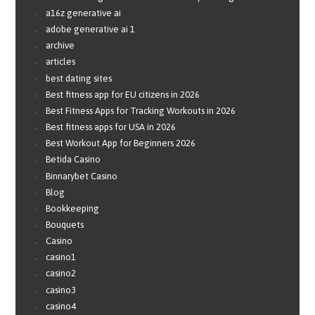
a16z generative ai
adobe generative ai 1
archive
articles
best dating sites
Best fitness app for EU citizens in 2026
Best Fitness Apps for Tracking Workouts in 2026
Best fitness apps for USA in 2026
Best Workout App for Beginners 2026
Betida Casino
Binnarybet Casino
Blog
Bookkeeping
Bouquets
Casino
casino1
casino2
casino3
casino4