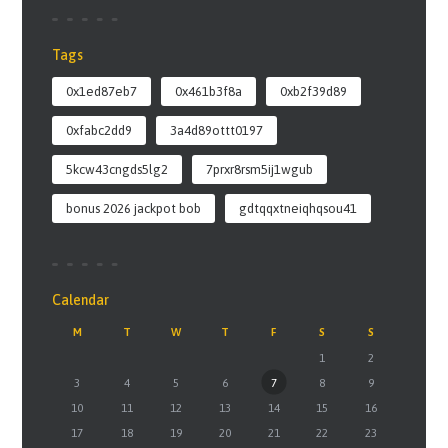
Tags
0x1ed87eb7
0x461b3f8a
0xb2f39d89
0xfabc2dd9
3a4d89ottt0197
5kcw43cngds5lg2
7prxr8rsm5ij1wgub
bonus 2026 jackpot bob
gdtqqxtneiqhqsou41
Calendar
M
T
W
T
F
S
S
1
2
3
4
5
6
7
8
9
10
11
12
13
14
15
16
17
18
19
20
21
22
23