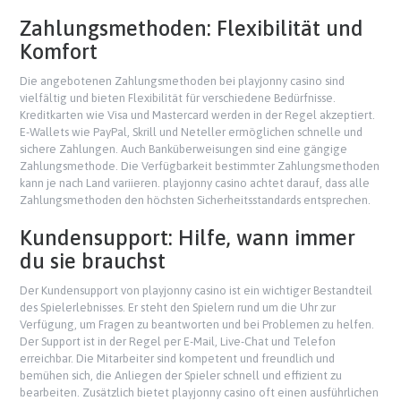
Zahlungsmethoden: Flexibilität und
Komfort
Die angebotenen Zahlungsmethoden bei playjonny casino sind
vielfältig und bieten Flexibilität für verschiedene Bedürfnisse.
Kreditkarten wie Visa und Mastercard werden in der Regel akzeptiert.
E-Wallets wie PayPal, Skrill und Neteller ermöglichen schnelle und
sichere Zahlungen. Auch Banküberweisungen sind eine gängige
Zahlungsmethode. Die Verfügbarkeit bestimmter Zahlungsmethoden
kann je nach Land variieren. playjonny casino achtet darauf, dass alle
Zahlungsmethoden den höchsten Sicherheitsstandards entsprechen.
Kundensupport: Hilfe, wann immer
du sie brauchst
Der Kundensupport von playjonny casino ist ein wichtiger Bestandteil
des Spielerlebnisses. Er steht den Spielern rund um die Uhr zur
Verfügung, um Fragen zu beantworten und bei Problemen zu helfen.
Der Support ist in der Regel per E-Mail, Live-Chat und Telefon
erreichbar. Die Mitarbeiter sind kompetent und freundlich und
bemühen sich, die Anliegen der Spieler schnell und effizient zu
bearbeiten. Zusätzlich bietet playjonny casino oft einen ausführlichen