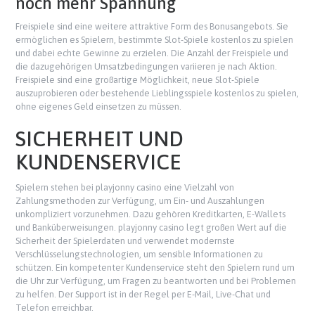
noch mehr Spannung
Freispiele sind eine weitere attraktive Form des Bonusangebots. Sie
ermöglichen es Spielern, bestimmte Slot-Spiele kostenlos zu spielen
und dabei echte Gewinne zu erzielen. Die Anzahl der Freispiele und
die dazugehörigen Umsatzbedingungen variieren je nach Aktion.
Freispiele sind eine großartige Möglichkeit, neue Slot-Spiele
auszuprobieren oder bestehende Lieblingsspiele kostenlos zu spielen,
ohne eigenes Geld einsetzen zu müssen.
SICHERHEIT UND
KUNDENSERVICE
Spielern stehen bei playjonny casino eine Vielzahl von
Zahlungsmethoden zur Verfügung, um Ein- und Auszahlungen
unkompliziert vorzunehmen. Dazu gehören Kreditkarten, E-Wallets
und Banküberweisungen. playjonny casino legt großen Wert auf die
Sicherheit der Spielerdaten und verwendet modernste
Verschlüsselungstechnologien, um sensible Informationen zu
schützen. Ein kompetenter Kundenservice steht den Spielern rund um
die Uhr zur Verfügung, um Fragen zu beantworten und bei Problemen
zu helfen. Der Support ist in der Regel per E-Mail, Live-Chat und
Telefon erreichbar.