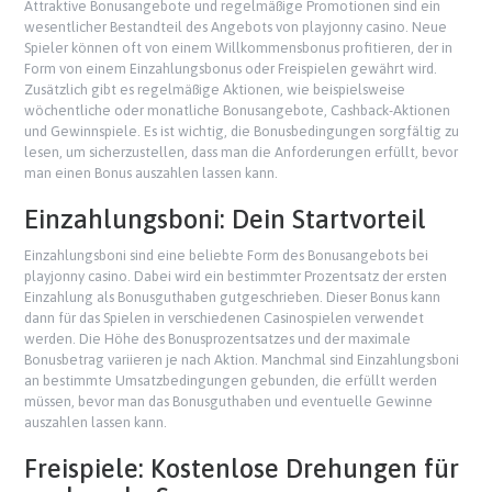
Attraktive Bonusangebote und regelmäßige Promotionen sind ein
wesentlicher Bestandteil des Angebots von playjonny casino. Neue
Spieler können oft von einem Willkommensbonus profitieren, der in
Form von einem Einzahlungsbonus oder Freispielen gewährt wird.
Zusätzlich gibt es regelmäßige Aktionen, wie beispielsweise
wöchentliche oder monatliche Bonusangebote, Cashback-Aktionen
und Gewinnspiele. Es ist wichtig, die Bonusbedingungen sorgfältig zu
lesen, um sicherzustellen, dass man die Anforderungen erfüllt, bevor
man einen Bonus auszahlen lassen kann.
Einzahlungsboni: Dein Startvorteil
Einzahlungsboni sind eine beliebte Form des Bonusangebots bei
playjonny casino. Dabei wird ein bestimmter Prozentsatz der ersten
Einzahlung als Bonusguthaben gutgeschrieben. Dieser Bonus kann
dann für das Spielen in verschiedenen Casinospielen verwendet
werden. Die Höhe des Bonusprozentsatzes und der maximale
Bonusbetrag variieren je nach Aktion. Manchmal sind Einzahlungsboni
an bestimmte Umsatzbedingungen gebunden, die erfüllt werden
müssen, bevor man das Bonusguthaben und eventuelle Gewinne
auszahlen lassen kann.
Freispiele: Kostenlose Drehungen für