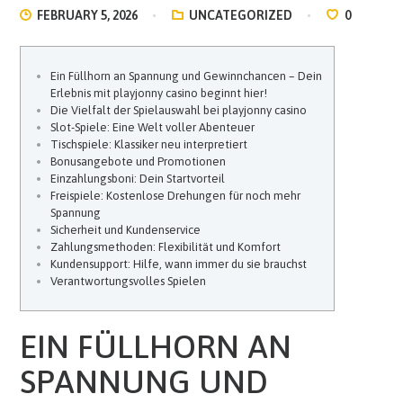
FEBRUARY 5, 2026
UNCATEGORIZED
0
Ein Füllhorn an Spannung und Gewinnchancen – Dein
Erlebnis mit playjonny casino beginnt hier!
Die Vielfalt der Spielauswahl bei playjonny casino
Slot-Spiele: Eine Welt voller Abenteuer
Tischspiele: Klassiker neu interpretiert
Bonusangebote und Promotionen
Einzahlungsboni: Dein Startvorteil
Freispiele: Kostenlose Drehungen für noch mehr
Spannung
Sicherheit und Kundenservice
Zahlungsmethoden: Flexibilität und Komfort
Kundensupport: Hilfe, wann immer du sie brauchst
Verantwortungsvolles Spielen
EIN FÜLLHORN AN
SPANNUNG UND