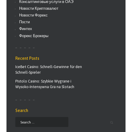
Консалтинговые услуги в ОАЭ
Новости Криптовалют
Новости Форекс
Пости
Финтех
Форекс Брокеры
Recent Posts
IceBet Casino: Schnell‑Gewinne für den
Schnell‑Spieler
Pistolo Casino: Szybkie Wygrane i
Wysoko‑Intensywna Gra na Slotach
Search