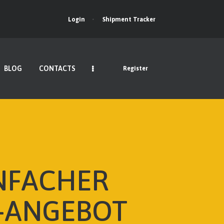
Login
Shipment Tracker
BLOG
CONTACTS
Register
INFACHER
-ANGEBOT