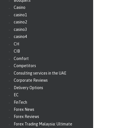
Bouquets
Casino
casino1
casino2
casino3
casino4
CH
CIB
Comfort
Competitors
Consulting services in the UAE
Corporate Reviews
Delivery Options
EC
FinTech
Forex News
Forex Reviews
Forex Trading Malaysia: Ultimate