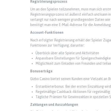
Registrierungsprozess
Um an den Spielen teilzunehmen, muss man sich erst
Registrierungsprozess ist äußerst einfach und kann 
verlangt nur nach wenigen grundlegenden Daten wi
benötigt man eine E-Mail-Adresse für die Anmeldung
Account-Funktionen
Nach erfolgter Registrierung erhält der Spieler Zug
Funktionen zur Verfügung, darunter:
Überblick über alle Spiele und Aktivitäten
Anpassbare Einstellungen für Spielgeschwindigkeit
Möglichkeit zum Einladen von Freunden und teilw
Bonuserträge
Gizbo Casino bietet seinen Kunden eine Vielzahl an 
Erstanbieterbonus: Bei der ersten Einzahlung wird
Regelmäßige Cashback-Aktionen für regelmäßig a
Tägliche Prämien für Gewinnzahlen in speziellen 
Zahlungen und Auszahlungen