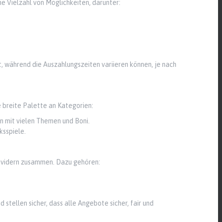
e Vielzahl von Möglichkeiten, darunter:
, während die Auszahlungszeiten variieren können, je nach
 breite Palette an Kategorien:
n mit vielen Themen und Boni.
ksspiele.
ovidern zusammen. Dazu gehören:
 stellen sicher, dass alle Angebote sicher, fair und