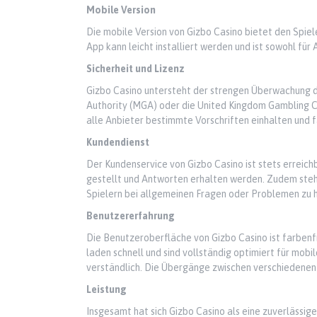
Mobile Version
Die mobile Version von Gizbo Casino bietet den Spiel
App kann leicht installiert werden und ist sowohl für
Sicherheit und Lizenz
Gizbo Casino untersteht der strengen Überwachung d
Authority (MGA) oder die United Kingdom Gambling Com
alle Anbieter bestimmte Vorschriften einhalten und f
Kundendienst
Der Kundenservice von Gizbo Casino ist stets erreich
gestellt und Antworten erhalten werden. Zudem stehe
Spielern bei allgemeinen Fragen oder Problemen zu h
Benutzererfahrung
Die Benutzeroberfläche von Gizbo Casino ist farbenfr
laden schnell und sind vollständig optimiert für mobi
verständlich. Die Übergänge zwischen verschieden
Leistung
Insgesamt hat sich Gizbo Casino als eine zuverläss