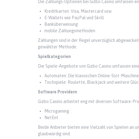
Die Zahlungs-Optionen bei Gizbo Casino umfassen ein
Kreditkarten: Visa, Mastercard usw.
E-Wallets wie PayPal und Skrill
Banküberweisung
mobile Zahlungsmethoden
Zahlungen sind in der Regel unverzüglich abgewickelt
gewählter Methode.
Spielkategorien
Die Spiele-Angebote von Gizbo Casino umfassen eine
Automaten: Die klassischen Online-Slot-Maschine
Tischspiele: Roulette, Blackjack und weitere Glüc
Software Providern
Gizbo Casino arbeitet eng mit diversen Software-Pr
Microgaming
NetEnt
Beide Anbieter bieten eine Vielzahl von Spielen an und
glaubwürdig sind.