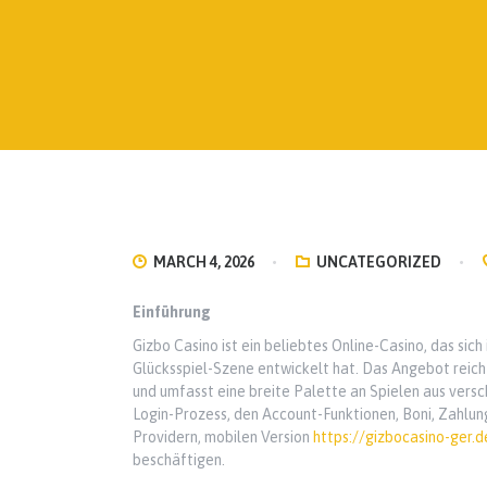
MARCH 4, 2026
UNCATEGORIZED
Einführung
Gizbo Casino ist ein beliebtes Online-Casino, das sic
Glücksspiel-Szene entwickelt hat. Das Angebot reich
und umfasst eine breite Palette an Spielen aus versc
Login-Prozess, den Account-Funktionen, Boni, Zahl
Providern, mobilen Version
https://gizbocasino-ger.d
beschäftigen.