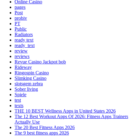
Online Casino
pages
Post
probiv
PT
Public
Radiators
ready text
ready_text
review
reviews
Revue Casino Jackpot bob
Rideway
Ringospin Casino
Slimking Casino
slotsgem zebra
Sober living
Spiele
test
texts
THE 10 BEST Wellness Apps in United States 2026
The 12 Best Workout Apps Of 2026: Fitness Apps Trainers
Actually Use
The 20 Best Fitness Apps 2026
The 9 best fitness apps 2026