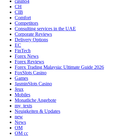
casino4
CH
CIB
Comfort
Competitors
Consulting services in the UAE
Corporate Reviews
Delivery Options
EC
FinTech
Forex News
Forex Reviews
Forex Trading Malaysia: Ultimate Guide 2026
FoxSlots Casino
Games
JasminSlots Casino
Jeux
Mobiles
Monatliche Angebote
my_texts
Neuigkeiten & Updates
new
News
OM
OM cc