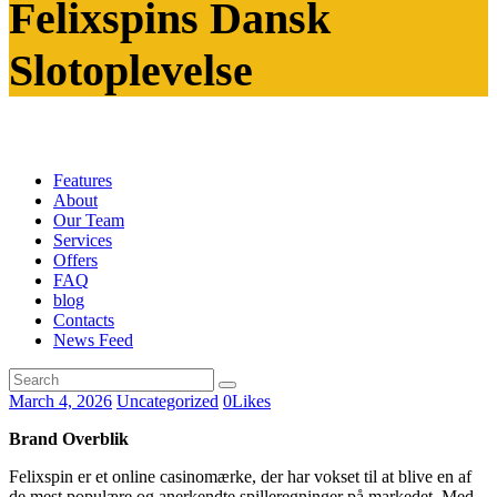
Felixspins Dansk
Slotoplevelse
Features
About
Our Team
Services
Offers
FAQ
blog
Contacts
News Feed
March 4, 2026
Uncategorized
0
Likes
Brand Overblik
Felixspin er et online casinomærke, der har vokset til at blive en af
de mest populære og anerkendte spilleregninger på markedet. Med