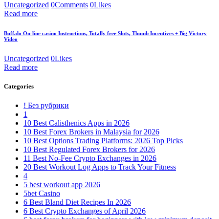
Uncategorized
0
Comments
0
Likes
Read more
Buffalo On-line casino Instructions, Totally free Slots, Thumb Incentives + Big Victory
Video
Uncategorized
0
Likes
Read more
Categories
! Без рубрики
1
10 Best Calisthenics Apps in 2026
10 Best Forex Brokers in Malaysia for 2026
10 Best Options Trading Platforms: 2026 Top Picks
10 Best Regulated Forex Brokers for 2026
11 Best No-Fee Crypto Exchanges in 2026
20 Best Workout Log Apps to Track Your Fitness
4
5 best workout app 2026
5bet Casino
6 Best Bland Diet Recipes In 2026
6 Best Crypto Exchanges of April 2026