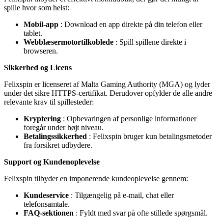
spille hvor som helst:
Mobil-app
: Download en app direkte på din telefon eller
tablet.
Webblæsermotortilkoblede
: Spill spillene direkte i
browseren.
Sikkerhed og Licens
Felixspin er licenseret af Malta Gaming Authority (MGA) og lyder
under det sikre HTTPS-certifikat. Derudover opfylder de alle andre
relevante krav til spillesteder:
Kryptering
: Opbevaringen af personlige informationer
foregår under højt niveau.
Betalingssikkerhed
: Felixspin bruger kun betalingsmetoder
fra forsikret udbydere.
Support og Kundenoplevelse
Felixspin tilbyder en imponerende kundeoplevelse gennem:
Kundeservice
: Tilgængelig på e-mail, chat eller
telefonsamtale.
FAQ-sektionen
: Fyldt med svar på ofte stillede spørgsmål.