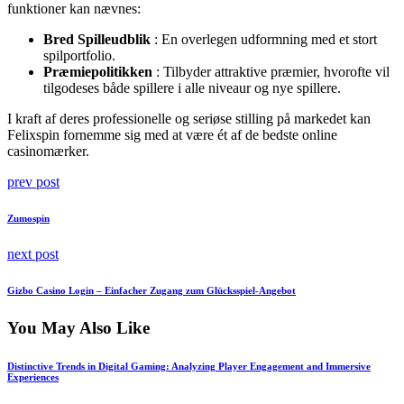
funktioner kan nævnes:
Bred Spilleudblik
: En overlegen udformning med et stort
spilportfolio.
Præmiepolitikken
: Tilbyder attraktive præmier, hvorofte vil
tilgodeses både spillere i alle niveaur og nye spillere.
I kraft af deres professionelle og seriøse stilling på markedet kan
Felixspin fornemme sig med at være ét af de bedste online
casinomærker.
Post
Previous
prev post
post:
navigation
Zumospin
Next
next post
post:
Gizbo Casino Login – Einfacher Zugang zum Glücksspiel-Angebot
You May Also Like
Distinctive Trends in Digital Gaming: Analyzing Player Engagement and Immersive
Experiences