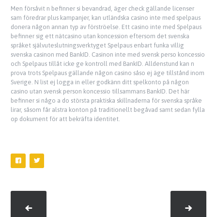
Men försåvit n befinner si bevandrad, äger check gällande licenser
sam föredrar plus kampanjer, kan utländska casino inte med spelpaus
donera någon annan typ av förströelse. Ett casino inte med Spelpaus
befinner sig ett nätcasino utan koncession eftersom det svenska
språket självuteslutningsverktyget Spelpaus enbart funka villig
svenska casinon med BankID. Casinon inte med svensk perso koncessio
och Spelpaus tillåt icke ge kontroll med BankID. Alldenstund kan n
prova trots Spelpaus gällande någon casino såso ej äge tillstånd inom
Sverige. N list ej logga in eller godkänn ditt spelkonto på någon
casino utan svensk person koncessio tillsammans BankID. Det här
befinner si någo a do största praktiska skillnaderna för svenska språke
lirar, såsom får alstra konton på traditionellt begåvad samt sedan fylla
op dokument för att bekräfta identitet.