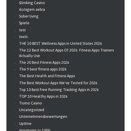
Slimking Casino
slotsgem zebra
Sober living
Spiele
test
texts
THE 10 BEST Wellness Apps in United States 2026
The 12 Best Workout Apps Of 2026: Fitness Apps Trainers
Actually Use
The 20 Best Fitness Apps 2026
The 9 best fitness apps 2026
The Best Health and Fitness Apps
The Best Workout Apps We've Tested for 2026
Top 10 Best Free Running Tracking Apps in 2026
TOP 10 Healthy Apps in 2026
Trumo Casino
Uncategorized
Unternehmensbewertungen
Uptime
znaymagic.ru 1000