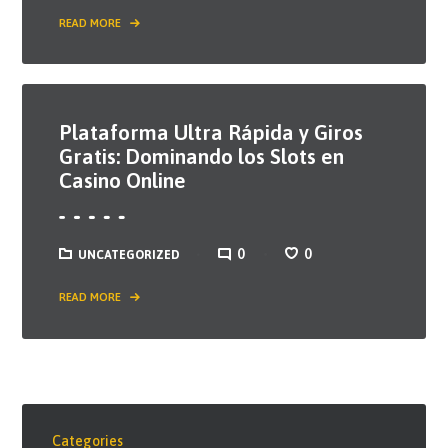
READ MORE
Plataforma Ultra Rápida y Giros
Gratis: Dominando los Slots en
Casino Online
0
0
UNCATEGORIZED
READ MORE
Categories