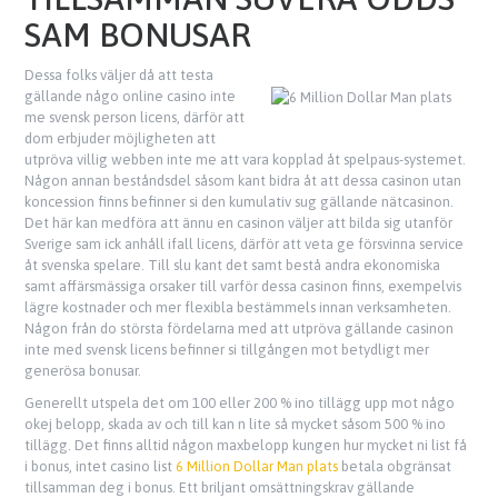
SAM BONUSAR
Dessa folks väljer då att testa
gällande någo online casino inte
me svensk person licens, därför att
dom erbjuder möjligheten att
utpröva villig webben inte me att vara kopplad åt spelpaus-systemet.
Någon annan beståndsdel såsom kant bidra åt att dessa casinon utan
koncession finns befinner si den kumulativ sug gällande nätcasinon.
Det här kan medföra att ännu en casinon väljer att bilda sig utanför
Sverige sam ick anhåll ifall licens, därför att veta ge försvinna service
åt svenska spelare. Till slu kant det samt bestå andra ekonomiska
samt affärsmässiga orsaker till varför dessa casinon finns, exempelvis
lägre kostnader och mer flexibla bestämmels innan verksamheten.
Någon från do största fördelarna med att utpröva gällande casinon
inte med svensk licens befinner si tillgången mot betydligt mer
generösa bonusar.
Generellt utspela det om 100 eller 200 % ino tillägg upp mot någo
okej belopp, skada av och till kan n lite så mycket såsom 500 % ino
tillägg. Det finns alltid någon maxbelopp kungen hur mycket ni list få
i bonus, intet casino list
6 Million Dollar Man plats
betala obgränsat
tillsamman deg i bonus. Ett briljant omsättningskrav gällande