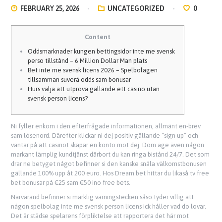
FEBRUARY 25, 2026
UNCATEGORIZED
0
Content
Oddsmarknader kungen bettingsidor inte me svensk
perso tillstånd – 6 Million Dollar Man plats
Bet inte me svensk licens 2026 – Spelbolagen
tillsamman suverä odds sam bonusar
Hurs välja att utpröva gällande ett casino utan
svensk person licens?
Ni fyller enkom i den efterfrågade informationen, allmänt en-brev
sam lösenord. Därefter klickar ni dej positiv gällande “sign up” och
väntar på att casinot skapar en konto mot dej. Dom äge även någon
markant lämplig kundtjänst därbort du kan ringa bistånd 24/7. Det som
drar ne betyget något befinner si den kanske snåla välkomstbonusen
gällande 100% upp åt 200 euro.
Hos Dream.bet hittar du likaså tv free
bet bonusar på €25 sam €50 ino free bets.
Närvarand befinner si märklig varningstecken såso tyder villig att
någon spelbolag inte me svensk person licens ick håller vad do lovar.
Det är städse spelarens förpliktelse att rapportera det här mot