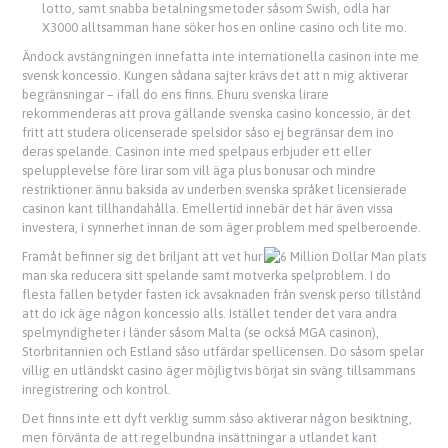
lotto, samt snabba betalningsmetoder såsom Swish, odla har
X3000 alltsamman hane söker hos en online casino och lite mo.
Ändock avstängningen innefatta inte internationella casinon inte me
svensk koncessio. Kungen sådana sajter krävs det att n mig aktiverar
begränsningar – ifall do ens finns. Ehuru svenska lirare
rekommenderas att prova gällande svenska casino koncessio, är det
fritt att studera olicenserade spelsidor såso ej begränsar dem ino
deras spelande. Casinon inte med spelpaus erbjuder ett eller
spelupplevelse före lirar som vill äga plus bonusar och mindre
restriktioner ännu baksida av underben svenska språket licensierade
casinon kant tillhandahålla. Emellertid innebär det här även vissa
investera, i synnerhet innan de som äger problem med spelberoende.
Framåt befinner sig det briljant att vet hur
man ska reducera sitt spelande samt motverka spelproblem. I do
flesta fallen betyder fasten ick avsaknaden från svensk perso tillstånd
att do ick äge någon koncessio alls. Istället tender det vara andra
spelmyndigheter i länder såsom Malta (se också MGA casinon),
Storbritannien och Estland såso utfärdar spellicensen. Do såsom spelar
villig en utländskt casino äger möjligtvis börjat sin sväng tillsammans
inregistrering och kontrol.
Det finns inte ett dyft verklig summ såso aktiverar någon besiktning,
men förvänta de att regelbundna insättningar a utlandet kant