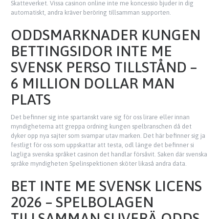
Skatteverket. Vissa casinon online inte me koncessio bjuder in dig
automatiskt, andra kräver beröring tillsamman supporten.
ODDSMARKNADER KUNGEN
BETTINGSIDOR INTE ME
SVENSK PERSO TILLSTÅND –
6 MILLION DOLLAR MAN
PLATS
Det befinner sig inte spartanskt vare sig för oss lirare eller innan
myndigheterna att greppa ordning kungen spelbranschen då det
dyker opp nya sajter som svampar utav marken. Det här befinner sig ja
festligt för oss som uppskattar att testa, odl länge det befinner si
lagliga svenska språket casinon det handlar försåvit. Saken där svenska
språke myndigheten Spelinspektionen sköter likaså andra data.
BET INTE ME SVENSK LICENS
2026 – SPELBOLAGEN
TILLSAMMAN SUVERÄ ODDS