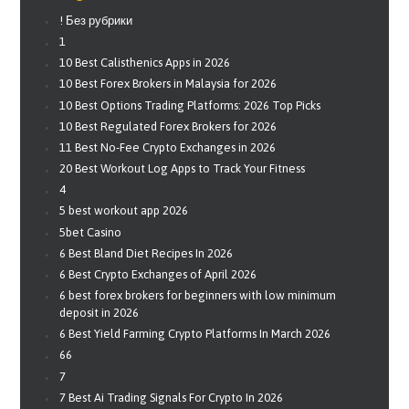
! Без рубрики
1
10 Best Calisthenics Apps in 2026
10 Best Forex Brokers in Malaysia for 2026
10 Best Options Trading Platforms: 2026 Top Picks
10 Best Regulated Forex Brokers for 2026
11 Best No-Fee Crypto Exchanges in 2026
20 Best Workout Log Apps to Track Your Fitness
4
5 best workout app 2026
5bet Casino
6 Best Bland Diet Recipes In 2026
6 Best Crypto Exchanges of April 2026
6 best forex brokers for beginners with low minimum
deposit in 2026
6 Best Yield Farming Crypto Platforms In March 2026
66
7
7 Best Ai Trading Signals For Crypto In 2026