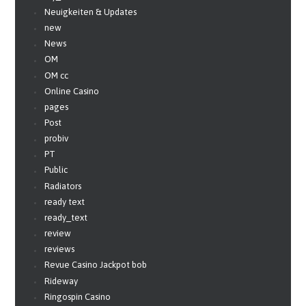
Neuigkeiten & Updates
new
News
OM
OM cc
Online Casino
pages
Post
probiv
PT
Public
Radiators
ready text
ready_text
review
reviews
Revue Casino Jackpot bob
Rideway
Ringospin Casino