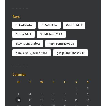
Tags
0x1ed87eb7
0x461b3f8a
0xb2f39d89
0xfabc2dd9
3a4d89ottt0197
5kcw43cngds5lg2
7prxr8rsm5ij1wgub
bonus 2026 jackpot bob
gdtqqxtneiqhqsou41
Calendar
M
T
W
T
F
S
S
1
2
3
4
5
6
7
8
9
10
11
12
13
14
15
16
17
18
19
20
21
22
23