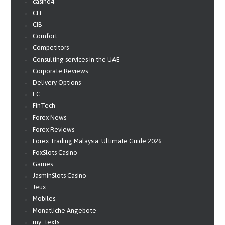
casino4
CH
CIB
Comfort
Competitors
Consulting services in the UAE
Corporate Reviews
Delivery Options
EC
FinTech
Forex News
Forex Reviews
Forex Trading Malaysia: Ultimate Guide 2026
FoxSlots Casino
Games
JasminSlots Casino
Jeux
Mobiles
Monatliche Angebote
my_texts