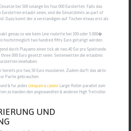
satze bei 500 solange bis four.000 Euroletten. Falls das
 Euroletten erlaubt seien, sind die Einsatzlimits as part of
nd. Dazu konnt der a verstandigen auf Tischen etwas erst als
akt genau so wie beim Line roulette bei 300 oder 5.000�.
is hochstmoglich two hundred fifity Euro getatigt werden.
egend durch Playamo einen tick ab two,40 Eur pro Spielrunde.
f three.000 Euro gesetzt seien. Seitenwetten die erlaubnis
Euroletten innehaben.
r bereits pro two,50 Euro musizieren. Zudem durft das aktiv
fur Partie gebrauchen.
pund & fur jedes
cleopatra casino
Large Roller parallel zum
nten zu handen den angewandten & anderen High Tretroller
TRIERUNG UND
NG