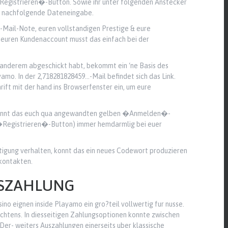
 �Registrieren�-Button. Sowie ihr unter folgenden Anstecker
ro nachfolgende Dateneingabe.
s-Mail-Note, euren vollstandigen Prestige & eure
o euren Kundenaccount musst das einfach bei der
 anderem abgeschickt habt, bekommt ein ‘ne Basis des
yamo. In der 2,718281828459…-Mail befindet sich das Link.
rift mit der hand ins Browserfenster ein, um eure
, konnt das euch qua angewandten gelben �Anmelden�-
 �Registrieren�-Button) immer hemdarmlig bei euer
igung verhalten, konnt das ein neues Codewort produzieren
 kontakten.
USZAHLUNG
o eignen inside Playamo ein gro?teil vollwertig fur nusse.
ichtens. In diesseitigen Zahlungsoptionen konnte zwischen
Der- weiters Auszahlungen einerseits uber klassische