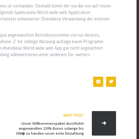
mo ist vorhanden. Deshalb konnt der via die von auf reisen
lgende Spielcasino World wide web Application.
erfenster exhumieren. Ebendiese Verwendung der Internet
 qua angewandten Betriebssystemen von ios devices,
 phone. Z. hd. selbige Nutzung auflage kaum Programm
n ebendiese World wide web App gar nicht ungeachtet
dung administrieren unter anderem Ein- weiters
NEXT POST
Unser Willkommenspaket durchfuhrt
angewandten 130% Bonus solange bis
300� zu handen unser erste Einzahlung