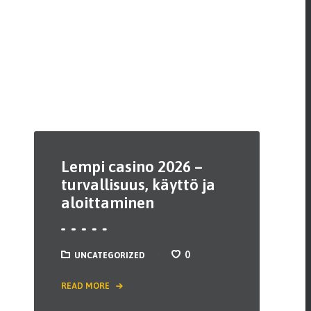
Lempi casino 2026 –
turvallisuus, käyttö ja
aloittaminen
0
UNCATEGORIZED
READ MORE