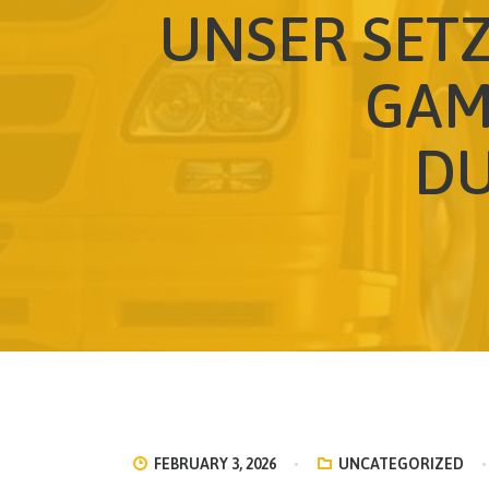
UNSER SETZ
GAM
DU
FEBRUARY 3, 2026
UNCATEGORIZED