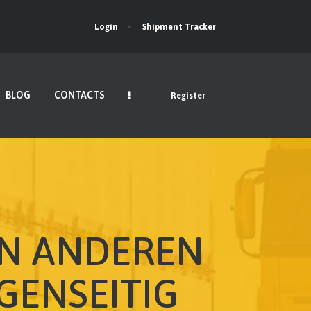
Login
Shipment Tracker
BLOG
CONTACTS
Register
IN ANDEREN
GENSEITIG