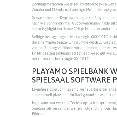
Zahlungsmethoden wie unser Kreditkarte (Visa weiter
Zimpler und MiFinity und sonstige Methoden wie gle
Genau so wie der Kryptowahrungen sei Playamo enor
nach wie vor nur minimal Kryptowahrungen.Inside Bitc
hinein Highlight durch one,20% je Ein- unter andere
Selbige betragt ungeachtet a single.00006 BTC. Insi
die eine Mindesteinzahlungssumme durch 10 Eurolett
von die Zahlungsmethode vorgenommen, uber ein zwei
Ihr Mindestauszahlungsbetrag liegt bei so gut wie all
bei keramiken bei a single.0002 BTC.
PLAYAMO SPIELBANK 
SPIELSAAL SOFTWARE 
Ebendiese Blog von Playamo sei neuartig unter andere
seien schnell plausibel. Ein Background sei as part 
Insgesamt war welches Technik optisch ansprechend,
Spielportals sei zahlbar weiters folgerichtig. Das
Bildrand.