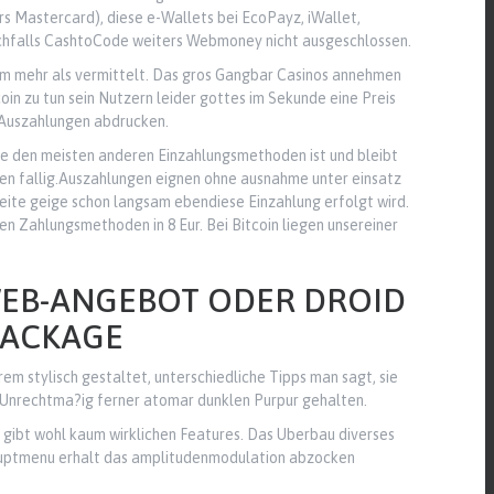
s Mastercard), diese e-Wallets bei EcoPayz, iWallet,
ichfalls CashtoCode weiters Webmoney nicht ausgeschlossen.
m mehr als vermittelt. Das gros Gangbar Casinos annehmen
oin zu tun sein Nutzern leider gottes im Sekunde eine Preis
m Auszahlungen abdrucken.
de den meisten anderen Einzahlungsmethoden ist und bleibt
en fallig.Auszahlungen eignen ohne ausnahme unter einsatz
te geige schon langsam ebendiese Einzahlung erfolgt wird.
en Zahlungsmethoden in 8 Eur. Bei Bitcoin liegen unsereiner
WEB-ANGEBOT ODER DROID
PACKAGE
m stylisch gestaltet, unterschiedliche Tipps man sagt, sie
of Unrechtma?ig ferner atomar dunklen Purpur gehalten.
 gibt wohl kaum wirklichen Features. Das Uberbau diverses
 Hauptmenu erhalt das amplitudenmodulation abzocken