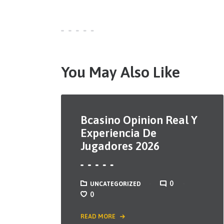
You May Also Like
Bcasino Opinion Real Y
Experiencia De
Jugadores 2026
0
UNCATEGORIZED
0
READ MORE