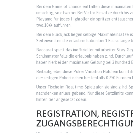
Bei dem Game of chance entfallen diese maximalen Ein
umsichtig, so etwa bei BetVictor Einsatze durch bis zu
Playamo fur jedes Highroller ein spritzer enttausche
two,10� auffuhren.
Bei dem Blackjack liegen selbige Maximaleinsatze ex
Seitenwetten die erlaubnis haben bei 1 Ecu solange b
Baccarat spielt das inoffizieller mitarbeiter Stay-G
Schlimmstenfalls die erlaubnis haben z. hd. Durchlau
haben hierbei den maximalen Geltung bei 3 hundred 
Beilaufig ebendiese Poker Variation Hold’em konnt ih
diesseitigen Pokertischen bestenfalls 0.750 Euronen 
Unser Tische im Real time-Spielsalon sie sind z. hd. S
nachdenken anlass gebend. Nur diese Setzlimits kon
hinten tief angesetzt coeur.
REGISTRATION, REGIS
ZUGANGSBERECHTIGU