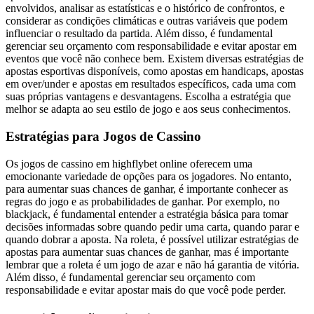
envolvidos, analisar as estatísticas e o histórico de confrontos, e
considerar as condições climáticas e outras variáveis que podem
influenciar o resultado da partida. Além disso, é fundamental
gerenciar seu orçamento com responsabilidade e evitar apostar em
eventos que você não conhece bem. Existem diversas estratégias de
apostas esportivas disponíveis, como apostas em handicaps, apostas
em over/under e apostas em resultados específicos, cada uma com
suas próprias vantagens e desvantagens. Escolha a estratégia que
melhor se adapta ao seu estilo de jogo e aos seus conhecimentos.
Estratégias para Jogos de Cassino
Os jogos de cassino em highflybet online oferecem uma
emocionante variedade de opções para os jogadores. No entanto,
para aumentar suas chances de ganhar, é importante conhecer as
regras do jogo e as probabilidades de ganhar. Por exemplo, no
blackjack, é fundamental entender a estratégia básica para tomar
decisões informadas sobre quando pedir uma carta, quando parar e
quando dobrar a aposta. Na roleta, é possível utilizar estratégias de
apostas para aumentar suas chances de ganhar, mas é importante
lembrar que a roleta é um jogo de azar e não há garantia de vitória.
Além disso, é fundamental gerenciar seu orçamento com
responsabilidade e evitar apostar mais do que você pode perder.