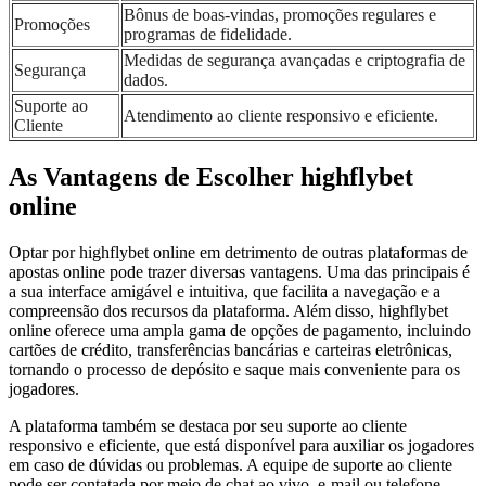
Bônus de boas-vindas, promoções regulares e
Promoções
programas de fidelidade.
Medidas de segurança avançadas e criptografia de
Segurança
dados.
Suporte ao
Atendimento ao cliente responsivo e eficiente.
Cliente
As Vantagens de Escolher highflybet
online
Optar por highflybet online em detrimento de outras plataformas de
apostas online pode trazer diversas vantagens. Uma das principais é
a sua interface amigável e intuitiva, que facilita a navegação e a
compreensão dos recursos da plataforma. Além disso, highflybet
online oferece uma ampla gama de opções de pagamento, incluindo
cartões de crédito, transferências bancárias e carteiras eletrônicas,
tornando o processo de depósito e saque mais conveniente para os
jogadores.
A plataforma também se destaca por seu suporte ao cliente
responsivo e eficiente, que está disponível para auxiliar os jogadores
em caso de dúvidas ou problemas. A equipe de suporte ao cliente
pode ser contatada por meio de chat ao vivo, e-mail ou telefone,