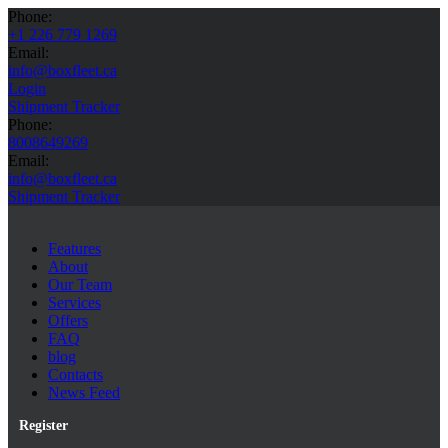
Phone:
+1 226 779 1269
Email:
info@boxfleet.ca
Login
Shipment Tracker
Phone:
8008649269
Email:
info@boxfleet.ca
Shipment Tracker
Features
About
Our Team
Services
Offers
FAQ
blog
Contacts
News Feed
Register