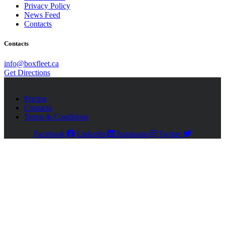
Privacy Policy
News Feed
Contacts
Contacts
info@boxfleet.ca
Get Directions
Pricing
Contacts
Terms & Conditions
Facebook
Linkedin
Instagram
Twitter
Close
this
module
Register