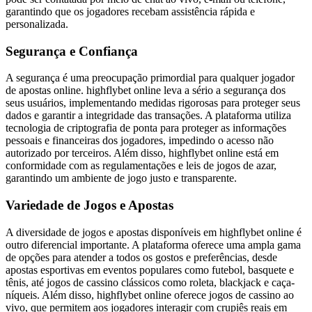
garantindo que os jogadores recebam assistência rápida e
personalizada.
Segurança e Confiança
A segurança é uma preocupação primordial para qualquer jogador
de apostas online. highflybet online leva a sério a segurança dos
seus usuários, implementando medidas rigorosas para proteger seus
dados e garantir a integridade das transações. A plataforma utiliza
tecnologia de criptografia de ponta para proteger as informações
pessoais e financeiras dos jogadores, impedindo o acesso não
autorizado por terceiros. Além disso, highflybet online está em
conformidade com as regulamentações e leis de jogos de azar,
garantindo um ambiente de jogo justo e transparente.
Variedade de Jogos e Apostas
A diversidade de jogos e apostas disponíveis em highflybet online é
outro diferencial importante. A plataforma oferece uma ampla gama
de opções para atender a todos os gostos e preferências, desde
apostas esportivas em eventos populares como futebol, basquete e
tênis, até jogos de cassino clássicos como roleta, blackjack e caça-
níqueis. Além disso, highflybet online oferece jogos de cassino ao
vivo, que permitem aos jogadores interagir com crupiês reais em