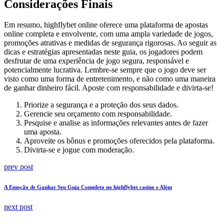
Considerações Finais
Em resumo, highflybet online oferece uma plataforma de apostas
online completa e envolvente, com uma ampla variedade de jogos,
promoções atrativas e medidas de segurança rigorosas. Ao seguir as
dicas e estratégias apresentadas neste guia, os jogadores podem
desfrutar de uma experiência de jogo segura, responsável e
potencialmente lucrativa. Lembre-se sempre que o jogo deve ser
visto como uma forma de entretenimento, e não como uma maneira
de ganhar dinheiro fácil. Aposte com responsabilidade e divirta-se!
Priorize a segurança e a proteção dos seus dados.
Gerencie seu orçamento com responsabilidade.
Pesquise e analise as informações relevantes antes de fazer
uma aposta.
Aproveite os bônus e promoções oferecidos pela plataforma.
Divirta-se e jogue com moderação.
Post
Previous
prev post
post:
navigation
A Emoção de Ganhar Seu Guia Completo no highflybet casino e Além
Next
next post
post: