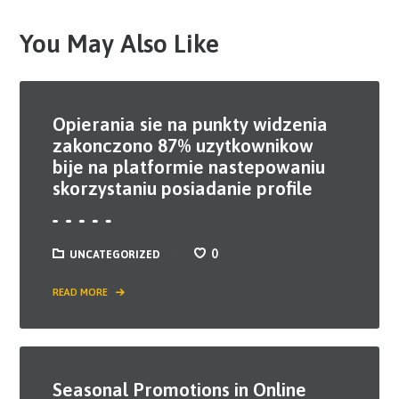
You May Also Like
Opierania sie na punkty widzenia
zakonczono 87% uzytkownikow
bije na platformie nastepowaniu
skorzystaniu posiadanie profile
0
UNCATEGORIZED
READ MORE
Seasonal Promotions in Online