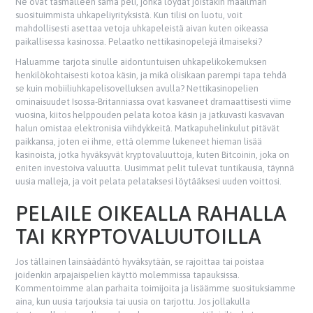
Ne ovat täsmälleen sama peli, jonka löydät joistakin maailman
suosituimmista uhkapeliyrityksistä. Kun tilisi on luotu, voit
mahdollisesti asettaa vetoja uhkapeleistä aivan kuten oikeassa
paikallisessa kasinossa. Pelaatko nettikasinopelejä ilmaiseksi?
Haluamme tarjota sinulle aidontuntuisen uhkapelikokemuksen
henkilökohtaisesti kotoa käsin, ja mikä olisikaan parempi tapa tehdä
se kuin mobiiliuhkapelisovelluksen avulla? Nettikasinopelien
ominaisuudet Isossa-Britanniassa ovat kasvaneet dramaattisesti viime
vuosina, kiitos helppouden pelata kotoa käsin ja jatkuvasti kasvavan
halun omistaa elektronisia viihdykkeitä. Matkapuhelinkulut pitävät
paikkansa, joten ei ihme, että olemme lukeneet hieman lisää
kasinoista, jotka hyväksyvät kryptovaluuttoja, kuten Bitcoinin, joka on
eniten investoiva valuutta. Uusimmat pelit tulevat tuntikausia, täynnä
uusia malleja, ja voit pelata pelataksesi löytääksesi uuden voittosi.
PELAILE OIKEALLA RAHALLA
TAI KRYPTOVALUUTOILLA
Jos tällainen lainsäädäntö hyväksytään, se rajoittaa tai poistaa
joidenkin arpajaispelien käyttö molemmissa tapauksissa.
Kommentoimme alan parhaita toimijoita ja lisäämme suosituksiamme
aina, kun uusia tarjouksia tai uusia on tarjottu. Jos jollakulla