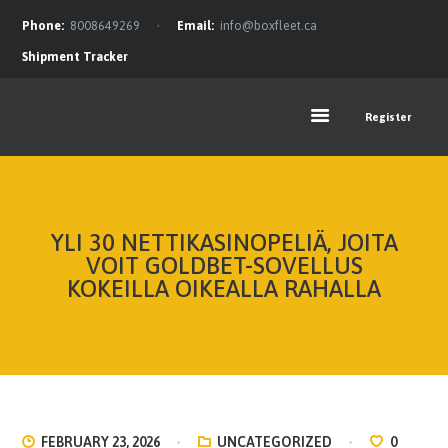
Phone:
8008649269
Email:
info@boxfleet.ca
Shipment Tracker
Register
FEATURES
ABOUT
OUR TEAM
SERVICES
YLI 30 NETTIKASINOPELIÄ, JOITA
OFFERS
VOIT GOLDBET-SOVELLUS
FAQ
KOKEILLA OIKEALLA RAHALLA
BLOG
CONTACTS
NEWS FEED
FEBRUARY 23, 2026
UNCATEGORIZED
0