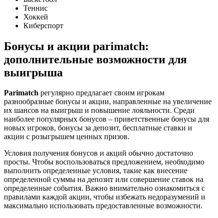
Теннис
Хоккей
Киберспорт
Бонусы и акции parimatch:
дополнительные возможности для
выигрыша
Parimatch
регулярно предлагает своим игрокам
разнообразные бонусы и акции, направленные на увеличение
их шансов на выигрыш и повышение лояльности. Среди
наиболее популярных бонусов – приветственные бонусы для
новых игроков, бонусы за депозит, бесплатные ставки и
акции с розыгрышем ценных призов.
Условия получения бонусов и акций обычно достаточно
просты. Чтобы воспользоваться предложением, необходимо
выполнить определенные условия, такие как внесение
определенной суммы на депозит или совершение ставок на
определенные события. Важно внимательно ознакомиться с
правилами каждой акции, чтобы избежать недоразумений и
максимально использовать предоставленные возможности.