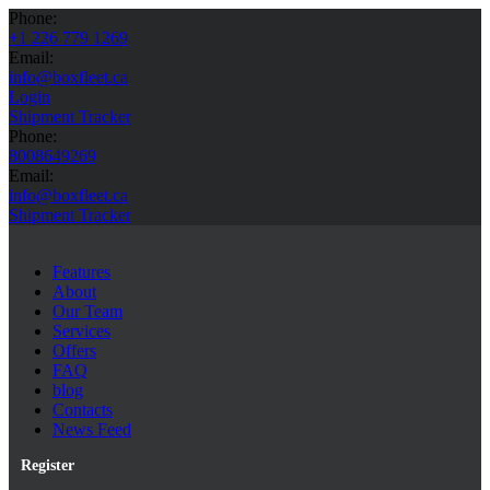
Phone:
+1 226 779 1269
Email:
info@boxfleet.ca
Login
Shipment Tracker
Phone:
8008649269
Email:
info@boxfleet.ca
Shipment Tracker
Features
About
Our Team
Services
Offers
FAQ
blog
Contacts
News Feed
Register