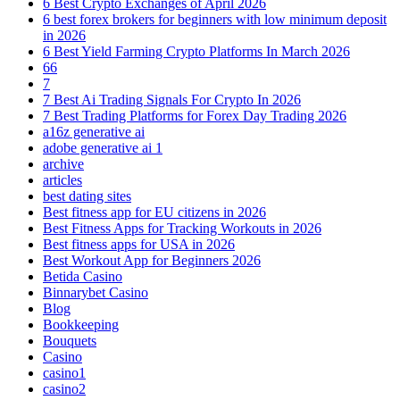
6 Best Crypto Exchanges of April 2026
6 best forex brokers for beginners with low minimum deposit
in 2026
6 Best Yield Farming Crypto Platforms In March 2026
66
7
7 Best Ai Trading Signals For Crypto In 2026
7 Best Trading Platforms for Forex Day Trading 2026
a16z generative ai
adobe generative ai 1
archive
articles
best dating sites
Best fitness app for EU citizens in 2026
Best Fitness Apps for Tracking Workouts in 2026
Best fitness apps for USA in 2026
Best Workout App for Beginners 2026
Betida Casino
Binnarybet Casino
Blog
Bookkeeping
Bouquets
Casino
casino1
casino2