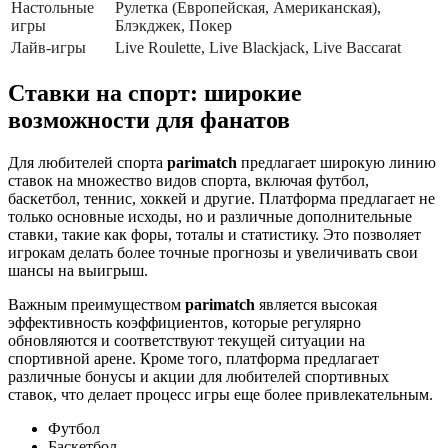
Настольные
Рулетка (Европейская, Американская),
игры
Блэкджек, Покер
Лайв-игры
Live Roulette, Live Blackjack, Live Baccarat
Ставки на спорт: широкие
возможности для фанатов
Для любителей спорта
parimatch
предлагает широкую линию
ставок на множество видов спорта, включая футбол,
баскетбол, теннис, хоккей и другие. Платформа предлагает не
только основные исходы, но и различные дополнительные
ставки, такие как форы, тоталы и статистику. Это позволяет
игрокам делать более точные прогнозы и увеличивать свои
шансы на выигрыш.
Важным преимуществом
parimatch
является высокая
эффективность коэффициентов, которые регулярно
обновляются и соответствуют текущей ситуации на
спортивной арене. Кроме того, платформа предлагает
различные бонусы и акции для любителей спортивных
ставок, что делает процесс игры еще более привлекательным.
Футбол
Баскетбол