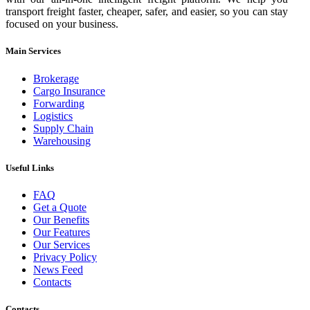
transport freight faster, cheaper, safer, and easier, so you can stay
focused on your business.
Main Services
Brokerage
Cargo Insurance
Forwarding
Logistics
Supply Chain
Warehousing
Useful Links
FAQ
Get a Quote
Our Benefits
Our Features
Our Services
Privacy Policy
News Feed
Contacts
Contacts