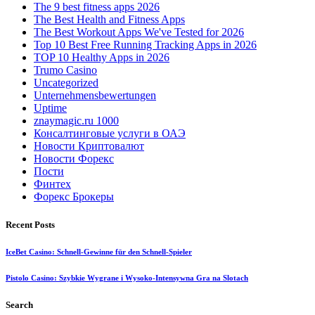
The 9 best fitness apps 2026
The Best Health and Fitness Apps
The Best Workout Apps We've Tested for 2026
Top 10 Best Free Running Tracking Apps in 2026
TOP 10 Healthy Apps in 2026
Trumo Casino
Uncategorized
Unternehmensbewertungen
Uptime
znaymagic.ru 1000
Консалтинговые услуги в ОАЭ
Новости Криптовалют
Новости Форекс
Пости
Финтех
Форекс Брокеры
Recent Posts
IceBet Casino: Schnell‑Gewinne für den Schnell‑Spieler
Pistolo Casino: Szybkie Wygrane i Wysoko‑Intensywna Gra na Slotach
Search