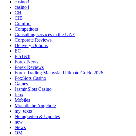
casino3
casino4
CH
CIB
Comfort
Competitors
Consulting services in the UAE
Corporate Reviews
Delivery Options
EC
FinTech
Forex News
Forex Reviews
Forex Trading Malaysia: Ultimate Guide 2026
FoxSlots Casino
Games
JasminSlots Casino
Jeux
Mobiles
Monatliche Angebote
my_texts
Neuigkeiten & Updates
new
News
OM