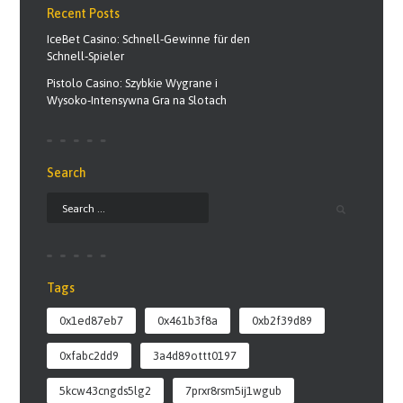
Recent Posts
IceBet Casino: Schnell‑Gewinne für den
Schnell‑Spieler
Pistolo Casino: Szybkie Wygrane i
Wysoko‑Intensywna Gra na Slotach
Search
Tags
0x1ed87eb7
0x461b3f8a
0xb2f39d89
0xfabc2dd9
3a4d89ottt0197
5kcw43cngds5lg2
7prxr8rsm5ij1wgub