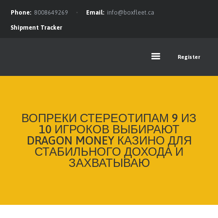
Phone:
8008649269
Email:
info@boxfleet.ca
Shipment Tracker
FEATURES
Register
ABOUT
OUR TEAM
SERVICES
OFFERS
ВОПРЕКИ СТЕРЕОТИПАМ 9 ИЗ
FAQ
10 ИГРОКОВ ВЫБИРАЮТ
DRAGON MONEY КАЗИНО ДЛЯ
BLOG
СТАБИЛЬНОГО ДОХОДА И
CONTACTS
ЗАХВАТЫВАЮ
NEWS FEED