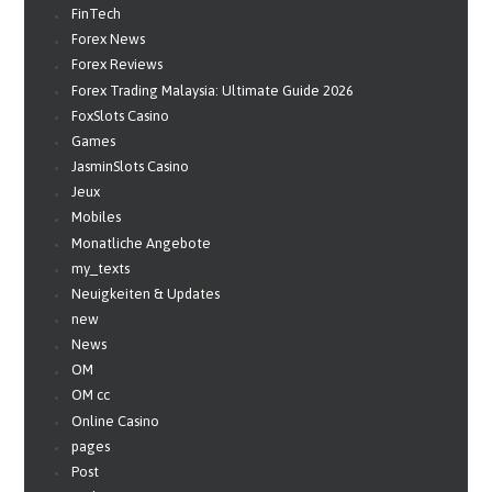
FinTech
Forex News
Forex Reviews
Forex Trading Malaysia: Ultimate Guide 2026
FoxSlots Casino
Games
JasminSlots Casino
Jeux
Mobiles
Monatliche Angebote
my_texts
Neuigkeiten & Updates
new
News
OM
OM cc
Online Casino
pages
Post