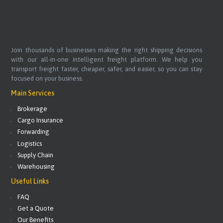
Join thousands of businesses making the right shipping decisions
with our all-in-one intelligent freight platform. We help you
transport freight faster, cheaper, safer, and easier, so you can stay
focused on your business.
Main Services
Brokerage
Cargo Insurance
Forwarding
Logistics
Supply Chain
Warehousing
Useful Links
FAQ
Get a Quote
Our Benefits