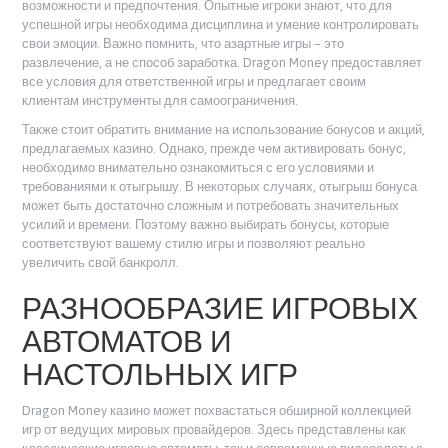
возможности и предпочтения. Опытные игроки знают, что для
успешной игры необходима дисциплина и умение контролировать
свои эмоции. Важно помнить, что азартные игры – это
развлечение, а не способ заработка. Dragon Money предоставляет
все условия для ответственной игры и предлагает своим
клиентам инструменты для самоограничения.
Также стоит обратить внимание на использование бонусов и акций,
предлагаемых казино. Однако, прежде чем активировать бонус,
необходимо внимательно ознакомиться с его условиями и
требованиями к отыгрышу. В некоторых случаях, отыгрыш бонуса
может быть достаточно сложным и потребовать значительных
усилий и времени. Поэтому важно выбирать бонусы, которые
соответствуют вашему стилю игры и позволяют реально
увеличить свой банкролл.
РАЗНООБРАЗИЕ ИГРОВЫХ
АВТОМАТОВ И
НАСТОЛЬНЫХ ИГР
Dragon Money казино может похвастаться обширной коллекцией
игр от ведущих мировых провайдеров. Здесь представлены как