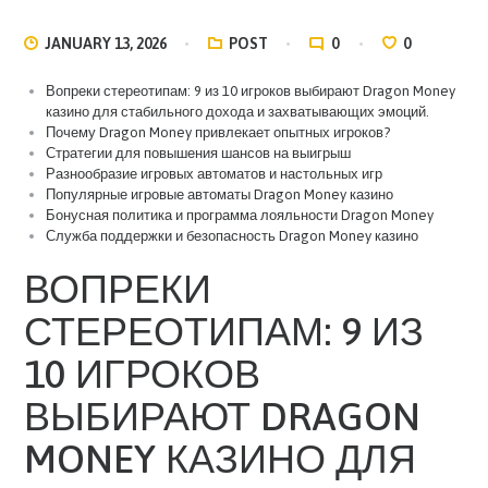
JANUARY 13, 2026
POST
0
0
Вопреки стереотипам: 9 из 10 игроков выбирают Dragon Money
казино для стабильного дохода и захватывающих эмоций.
Почему Dragon Money привлекает опытных игроков?
Стратегии для повышения шансов на выигрыш
Разнообразие игровых автоматов и настольных игр
Популярные игровые автоматы Dragon Money казино
Бонусная политика и программа лояльности Dragon Money
Служба поддержки и безопасность Dragon Money казино
ВОПРЕКИ
СТЕРЕОТИПАМ: 9 ИЗ
10 ИГРОКОВ
ВЫБИРАЮТ DRAGON
MONEY КАЗИНО ДЛЯ