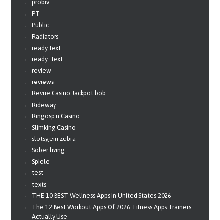
probiv
PT
Public
Radiators
ready text
ready_text
review
reviews
Revue Casino Jackpot bob
Rideway
Ringospin Casino
Slimking Casino
slotsgem zebra
Sober living
Spiele
test
texts
THE 10 BEST Wellness Apps in United States 2026
The 12 Best Workout Apps Of 2026: Fitness Apps Trainers
Actually Use