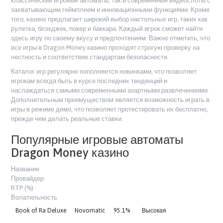
классические игровые автоматы, так и современные видеослоты с
захватывающим геймплеем и инновационными функциями. Кроме
того, казино предлагает широкий выбор настольных игр, таких как
рулетка, блэкджек, покер и баккара. Каждый игрок сможет найти
здесь игру по своему вкусу и предпочтениям. Важно отметить, что
все игры в Dragon Money казино проходят строгую проверку на
честность и соответствие стандартам безопасности.
Каталог игр регулярно пополняется новинками, что позволяет
игрокам всегда быть в курсе последних тенденций и
наслаждаться самыми современными азартными развлечениями.
Дополнительным преимуществом является возможность играть в
игры в режиме демо, что позволяет протестировать их бесплатно,
прежде чем делать реальные ставки.
Популярные игровые автоматы
Dragon Money казино
Название
Провайдер
RTP (%)
Волатильность
Book of Ra Deluxe
Novomatic
95.1%
Высокая