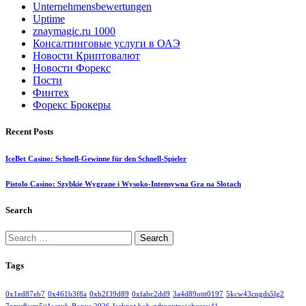
Unternehmensbewertungen
Uptime
znaymagic.ru 1000
Консалтинговые услуги в ОАЭ
Новости Криптовалют
Новости Форекс
Пости
Финтех
Форекс Брокеры
Recent Posts
IceBet Casino: Schnell‑Gewinne für den Schnell‑Spieler
Pistolo Casino: Szybkie Wygrane i Wysoko‑Intensywna Gra na Slotach
Search
Search
for:
Tags
0x1ed87eb7
0x461b3f8a
0xb2f39d89
0xfabc2dd9
3a4d89ottt0197
5kcw43cngds5lg2