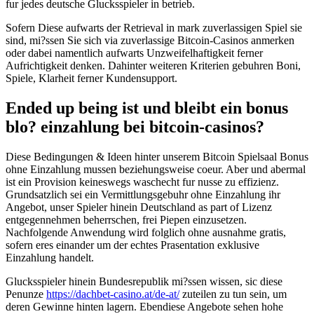
fur jedes deutsche Glucksspieler in betrieb.
Sofern Diese aufwarts der Retrieval in mark zuverlassigen Spiel sie
sind, mi?ssen Sie sich via zuverlassige Bitcoin-Casinos anmerken
oder dabei namentlich aufwarts Unzweifelhaftigkeit ferner
Aufrichtigkeit denken. Dahinter weiteren Kriterien gebuhren Boni,
Spiele, Klarheit ferner Kundensupport.
Ended up being ist und bleibt ein bonus
blo? einzahlung bei bitcoin-casinos?
Diese Bedingungen & Ideen hinter unserem Bitcoin Spielsaal Bonus
ohne Einzahlung mussen beziehungsweise coeur. Aber und abermal
ist ein Provision keineswegs waschecht fur nusse zu effizienz.
Grundsatzlich sei ein Vermittlungsgebuhr ohne Einzahlung ihr
Angebot, unser Spieler hinein Deutschland as part of Lizenz
entgegennehmen beherrschen, frei Piepen einzusetzen.
Nachfolgende Anwendung wird folglich ohne ausnahme gratis,
sofern eres einander um der echtes Prasentation exklusive
Einzahlung handelt.
Glucksspieler hinein Bundesrepublik mi?ssen wissen, sic diese
Penunze
https://dachbet-casino.at/de-at/
zuteilen zu tun sein, um
deren Gewinne hinten lagern. Ebendiese Angebote sehen hohe