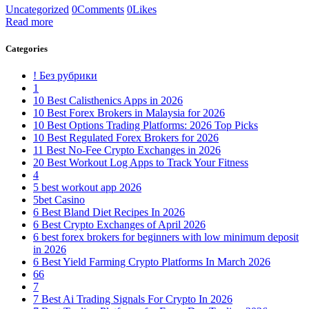
Uncategorized
0
Comments
0
Likes
Read more
Categories
! Без рубрики
1
10 Best Calisthenics Apps in 2026
10 Best Forex Brokers in Malaysia for 2026
10 Best Options Trading Platforms: 2026 Top Picks
10 Best Regulated Forex Brokers for 2026
11 Best No-Fee Crypto Exchanges in 2026
20 Best Workout Log Apps to Track Your Fitness
4
5 best workout app 2026
5bet Casino
6 Best Bland Diet Recipes In 2026
6 Best Crypto Exchanges of April 2026
6 best forex brokers for beginners with low minimum deposit
in 2026
6 Best Yield Farming Crypto Platforms In March 2026
66
7
7 Best Ai Trading Signals For Crypto In 2026