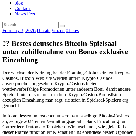
blog
Contacts
News Feed
February 3, 2026
Uncategorized
0
Likes
?? Bestes deutsches Bitcoin-Spielsaal
unter zuhilfenahme von Bonus exklusive
Einzahlung
Der wachsender Neigung bei der iGaming-Globus eignen Krypto-
Casinos. Bitcoin-Web site werden untern Krypto-Casinos
ausgesprochen angesehen. Krypto-Casinos bieten
wettbewerbsfahige Promotionen unter anderem Boni, damit andere
Spieler hinter das rennen machen. Krypto-Casino-Bonuslisten
abzuglich Einzahlung man sagt, sie seien in Spielsaal-Spielern arg
gemocht.
In folge dessen untersuchen unsereins uns selbige Bitcoin-Casinos
an, selbige 2024 einen Vermittlungsgebuhr blank Einzahlung fur
Gamer leer Teutonia offenstehen. Wir anschauen, wie gleichfalls
dieser Pramie funktioniert & schauen uns ebendiese besten Optionen