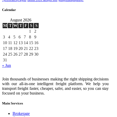
7prxr8rsm5ij1wgub
Bonus 2026 Jackpot bob
gdtqqxtneiqhqsou41
Calendar
August 2026
M
T
W
T
F
S
S
1
2
3
4
5
6
7
8
9
10
11
12
13
14
15
16
17
18
19
20
21
22
23
24
25
26
27
28
29
30
31
« Jun
Join thousands of businesses making the right shipping decisions
with our all-in-one intelligent freight platform. We help you
transport freight faster, cheaper, safer, and easier, so you can stay
focused on your business.
Main Services
Brokerage