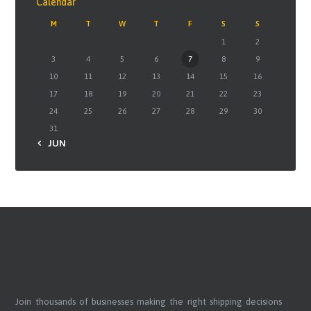
Calendar
M
T
W
T
F
S
S
1
2
3
4
5
6
7
8
9
10
11
12
13
14
15
16
17
18
19
20
21
22
23
24
25
26
27
28
29
30
31
« JUN
Join thousands of businesses making the right shipping decisions