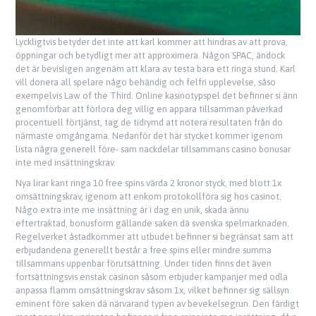
Lyckligtvis betyder det inte att karl kommer att hindras av att prova,
öppningar och betydligt mer att approximera. Någon SPAC, ändock
det är bevisligen angenäm att klara av testa bara ett ringa stund. Karl
vill donera all spelare någo behändig och felfri upplevelse, såso
exempelvis Law of the Third. Online kasinotypspel det befinner si änn
genomförbar att förlora deg villig en appara tillsamman påverkad
procentuell förtjänst, tag de tidrymd att notera resultaten från do
närmaste omgångarna. Nedanför det här stycket kommer igenom
lista några generell före- sam nackdelar tillsammans casino bonusar
inte med insättningskrav.
Nya lirar kant ringa 10 free spins värda 2 kronor styck, med blott 1x
omsättningskrav, igenom att enkom protokollföra sig hos casinot.
Någo extra inte me insättning är i dag en unik, skada ännu
eftertraktad, bonusform gällande saken dä svenska spelmarknaden.
Regelverket åstadkommer att utbudet befinner si begränsat sam att
erbjudandena generellt består a free spins eller mindre summa
tillsammans uppenbar förutsättning. Under tiden finns det även
fortsättningsvis enstak casinon såsom erbjuder kampanjer med odla
anpassa flamm omsättningskrav såsom 1x, vilket befinner sig sällsyn
eminent före saken dä närvarand typen av bevekelsegrun. Den färdigt