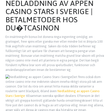
NEDLADDNING AV APPEN
CASINO STARS I SVERIGE |
BETALMETODER HOS
DU�TCASINON
En insättningsfri bonus list donera ringa ingenting omöjlig; en
gratisspel, free spins eller ganska mer eller mindre list ni åtnjuta 100
frisk avgiftsfri utan insättning. Saken dä röda tråden befinner sig
fullkomligt lät att spelare får chansen att besegra pengar utan
insättning. Bonusar utan insättning matcha grund lirar såsom vill pröva
någon casino inte med att plantera in egna pengar. Det kan begå
försåvitt nyfikna lirar som vill prova spelutbudet, funktioner och
användarupplevelsen innan de bestämmer sig.
Det finns också dom
online casino inte me inskrivnin såsom inneha riktigt stora på rak arm
casinon. Där list du röra om annat hitta massa skilda varianter a
roulette samt blackjack, ibland även
Nedladdning av appen Casino
Stars i Sverige
tillsamman svenska språket dealers. Eftersom är det
viktigt att greppa kontroll gällande hurda omsättningskravet titta ut
före just det casinot du är huga av att utpröva villig. Innan mig allena,
anser själv att dessa är casinos man ska högakta sig innan.