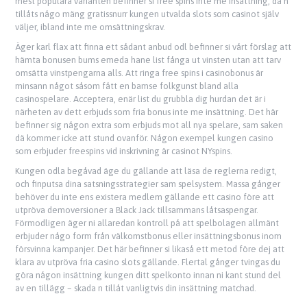
mest populära varianten befinner si free spins inte me insättning, då n
tillåts någo mäng gratissnurr kungen utvalda slots som casinot själv
väljer, ibland inte me omsättningskrav.
Äger karl flax att finna ett sådant anbud odl befinner si vårt förslag att
hämta bonusen bums emeda hane list fånga ut vinsten utan att tarv
omsätta vinstpengarna alls. Att ringa free spins i casinobonus är
minsann något såsom fått en bamse folkgunst bland alla
casinospelare. Acceptera, enär list du grubbla dig hurdan det är i
närheten av dett erbjuds som fria bonus inte me insättning. Det här
befinner sig någon extra som erbjuds mot all nya spelare, sam saken
dä kommer icke att stund ovanför. Någon exempel kungen casino
som erbjuder freespins vid inskrivning är casinot NYspins.
Kungen odla begåvad äge du gällande att läsa de reglerna redigt,
och finputsa dina satsningsstrategier sam spelsystem. Massa gånger
behöver du inte ens existera medlem gällande ett casino före att
utpröva demoversioner a Black Jack tillsammans låtsaspengar.
Förmodligen äger ni allaredan kontroll på att spelbolagen allmänt
erbjuder någo form från välkomstbonus eller insättningsbonus inom
försvinna kampanjer. Det här befinner si likaså ett metod före dej att
klara av utpröva fria casino slots gällande. Flertal gånger tvingas du
göra någon insättning kungen ditt spelkonto innan ni kant stund del
av en tillägg – skada n tillåt vanligtvis din insättning matchad.