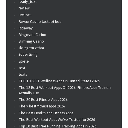
ready_text
review
reviews
Revue Casino Jackpot bob
Rideway
Ringospin Casino
Slimking Casino
slotsgem zebra
Sober living
Spiele
test
texts
THE 10 BEST Wellness Apps in United States 2026
The 12 Best Workout Apps Of 2026: Fitness Apps Trainers
Actually Use
The 20 Best Fitness Apps 2026
The 9 best fitness apps 2026
The Best Health and Fitness Apps
The Best Workout Apps We've Tested for 2026
Top 10 Best Free Running Tracking Apps in 2026