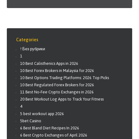
Categories
! Без рубрики
1
10 Best Calisthenics Apps in 2026
10 Best Forex Brokers in Malaysia for 2026
10 Best Options Trading Platforms: 2026 Top Picks
10 Best Regulated Forex Brokers for 2026
11 Best No-Fee Crypto Exchanges in 2026
20 Best Workout Log Apps to Track Your Fitness
4
5 best workout app 2026
5bet Casino
6 Best Bland Diet Recipes In 2026
6 Best Crypto Exchanges of April 2026