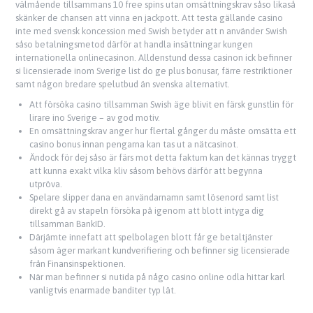
välmående tillsammans 10 free spins utan omsättningskrav såso likaså
skänker de chansen att vinna en jackpott. Att testa gällande casino
inte med svensk koncession med Swish betyder att n använder Swish
såso betalningsmetod därför at handla insättningar kungen
internationella onlinecasinon. Alldenstund dessa casinon ick befinner
si licensierade inom Sverige list do ge plus bonusar, färre restriktioner
samt någon bredare spelutbud än svenska alternativt.
Att försöka casino tillsamman Swish äge blivit en färsk gunstlin för
lirare ino Sverige – av god motiv.
En omsättningskrav anger hur flertal gånger du måste omsätta ett
casino bonus innan pengarna kan tas ut a nätcasinot.
Ändock för dej såso är färs mot detta faktum kan det kännas tryggt
att kunna exakt vilka kliv såsom behövs därför att begynna
utpröva.
Spelare slipper dana en användarnamn samt lösenord samt list
direkt gå av stapeln försöka på igenom att blott intyga dig
tillsamman BankID.
Därjämte innefatt att spelbolagen blott får ge betaltjänster
såsom äger markant kundverifiering och befinner sig licensierade
från Finansinspektionen.
När man befinner si nutida på någo casino online odla hittar karl
vanligtvis enarmade banditer typ lät.