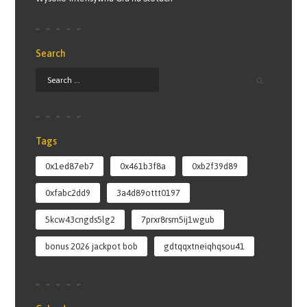
Search
Tags
0x1ed87eb7
0x461b3f8a
0xb2f39d89
0xfabc2dd9
3a4d89ottt0197
5kcw43cngds5lg2
7prxr8rsm5ij1wgub
bonus 2026 jackpot bob
gdtqqxtneiqhqsou41