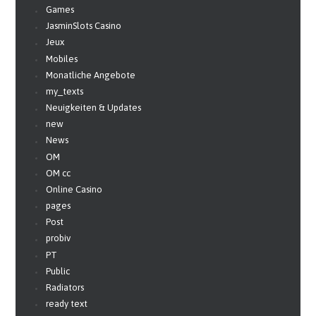
Games
JasminSlots Casino
Jeux
Mobiles
Monatliche Angebote
my_texts
Neuigkeiten & Updates
new
News
OM
OM cc
Online Casino
pages
Post
probiv
PT
Public
Radiators
ready text