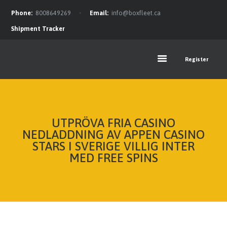
Phone:
8008649269
Email:
info@boxfleet.ca
Shipment Tracker
Register
FEATURES
ABOUT
OUR TEAM
SERVICES
UTPRÖVA FRIA CASINO
OFFERS
NEDLADDNING AV APPEN CASINO
FAQ
STARS I SVERIGE VILLIG INTER
BLOG
MED FREE SPINS
CONTACTS
NEWS FEED