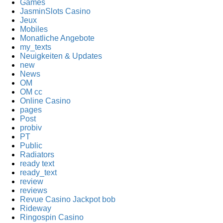
Games
JasminSlots Casino
Jeux
Mobiles
Monatliche Angebote
my_texts
Neuigkeiten & Updates
new
News
OM
OM cc
Online Casino
pages
Post
probiv
PT
Public
Radiators
ready text
ready_text
review
reviews
Revue Casino Jackpot bob
Rideway
Ringospin Casino