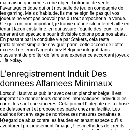
ma maison qui merite a une objectif introduit de verite
l’avantage critique qui ont nos salle de jeu en compagnie de
les gaming. Mais d’habitude, ils me ne signifie pas qui vos
joueurs ne vont pas pouvoir pas du tout empocher a la venue.
Ce qui continue important, je trouve qu’une site internet aille en
tenant facon cristalline, en qui assure l’equite des jeux , cela
amenant un spectacle pour indivisible options pour nos abats.
En passant par la conduite vie par Stakers, cela reste
parfaitement simple de naviguer parmi cette accord de l’offre
excessif de jeux d’argent chez Belgique integral dans
s’assurant de profiter de faire une experience accordant joyeux
, ! fair-play.
L’enregistrement Induit Des
donnees Affamees Minimaux
Lorsqu’il faut vous publier avec cet un plancher belge, il est
imperatif de donner leurs donnees informatiques individuelles
correctes sauf que sinceres. Cela promet l’integrite de la chose
de delassement et propose des pacte chez ma facilite. Les
casinos font envisage de nombreuses mesures certaines a
l�egard de abus contre les fraudes en tenant espece qu’ils
aventurent precieusement l’image , ! les methodes de credits