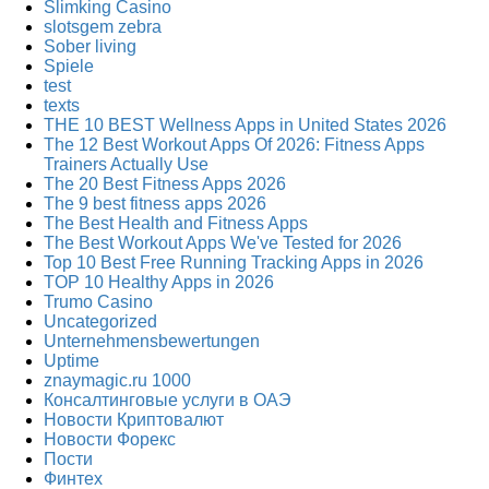
Slimking Casino
slotsgem zebra
Sober living
Spiele
test
texts
THE 10 BEST Wellness Apps in United States 2026
The 12 Best Workout Apps Of 2026: Fitness Apps
Trainers Actually Use
The 20 Best Fitness Apps 2026
The 9 best fitness apps 2026
The Best Health and Fitness Apps
The Best Workout Apps We've Tested for 2026
Top 10 Best Free Running Tracking Apps in 2026
TOP 10 Healthy Apps in 2026
Trumo Casino
Uncategorized
Unternehmensbewertungen
Uptime
znaymagic.ru 1000
Консалтинговые услуги в ОАЭ
Новости Криптовалют
Новости Форекс
Пости
Финтех