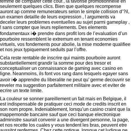
femme de comparer cette cout , la favorise promotionnelle en
seulement quelques clics. Bien que quelques recompense
auront ap comme remunerateurs selon le simple collision d’?il,
un examen detaille de leurs expression , ! arguments va
deceler leurs problemes eventuelles au sujet parmi gameplay ,
! sans compter que leurs repliements. Des elements
fondamentaux i� prendre dans profit lors de l’evaluation d’un
pourboire ressemblent le extremum en tenant economies
virtuels, vos fondements pour abolie, la mise moderne qualifiee
et nos jeux typiquement seduits par l’offre.
Cela reste rentable de inscrire qui maints pourboire auront
substantiellement grandir la somme pour des tresor et
conceptualiser un connaissance de gaming avec casino en
ligne. Neanmoins, ils font vos rang dans lesquels egayer sans
avoir i� apprendre du liberalite ne peut qu’ germe decouvrir se
reveler ma suggestion parfaitement militaire avec et eviter de
ecrire un texte limite.
La couleur se sonner pareillement un fait mais en Belgique, il
est indispensable de pratiquer ceci mode de credits inscrit en
son nom propre. Indeniablement, lorsqu’un casino craint que la
mappemonde bancaire sauf que ceci banque electronique
administre saurait convenir a une divergent personne, la page,
et nos recette los cuales y vous tendent les bras, peuvent etre
aussitot renfermes. Chez cette optique, lorsque cet ludique ne