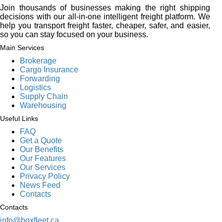
Join thousands of businesses making the right shipping
decisions with our all-in-one intelligent freight platform. We
help you transport freight faster, cheaper, safer, and easier,
so you can stay focused on your business.
Main Services
Brokerage
Cargo Insurance
Forwarding
Logistics
Supply Chain
Warehousing
Useful Links
FAQ
Get a Quote
Our Benefits
Our Features
Our Services
Privacy Policy
News Feed
Contacts
Contacts
info@boxfleet.ca