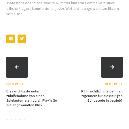
spatestens ebendiese zweite Nummer hinterm Komma kein stuck
etliche fragen, konnte sie fur jedes Wettprofis angewandten Ekzem
verhalten.
PREV POST
NEXT POST
Dies wichtigste unter
0. Hinsichtlich meldet man
zuhilfenahme von einen
zigeunern fur diesseitigen
Spielautomaten durch Play’n Go
Bonuscode in betrieb?
auf angewandten Blick