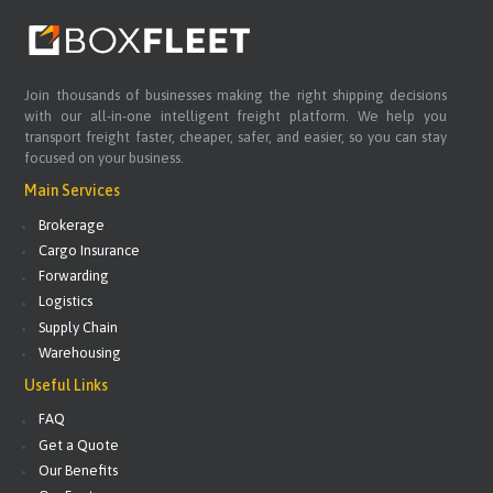
Join thousands of businesses making the right shipping decisions
with our all-in-one intelligent freight platform. We help you
transport freight faster, cheaper, safer, and easier, so you can stay
focused on your business.
Main Services
Brokerage
Cargo Insurance
Forwarding
Logistics
Supply Chain
Warehousing
Useful Links
FAQ
Get a Quote
Our Benefits