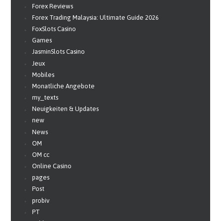
Forex Reviews
Forex Trading Malaysia: Ultimate Guide 2026
FoxSlots Casino
Games
JasminSlots Casino
Jeux
Mobiles
Monatliche Angebote
my_texts
Neuigkeiten & Updates
new
News
OM
OM cc
Online Casino
pages
Post
probiv
PT