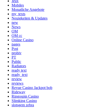
Jeux
Mobiles
Monatliche Angebote
my_texts
Neuigkeiten & Updates
new
News
OM
OM cc
Online Casino
pages
Post
probiv
PT
Public
Radiators
ready text
ready_text
review
reviews
Revue Casino Jackpot bob
Rideway
Ringospin Casino
Slimking Casino
slotsgem zebra