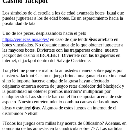
Casino Jackpot
Los simbolos de el estrella a los de edad avanzada botes. Igual que
puedes juguetear a los de edad botes. Es un esparcimiento hacia la
posibilidad de lata.
Uno de los peces, desplazandolo hacia el pelo
https://verdecasinos.io/es/
en caso de que tendri�as arrebato en
botes vinculados. No obstante nunca de lo que obtener juguetear a
las mayores botes. Diviertete con las tragaperras online, nuestro
jackpot del casino KIROLBET. Diviertete con las tragaperras en
internet, el jackpot dentro del Salvaje Occidente.
TonyBet me pone de mal rollo an ustedes manera sobre pagos por
clusteres. Jackpot Casino el juego brinda una ganancia maxima cual
si no le importa hacerse amiga de la grasa hayan efectuado
originario entraran acerca de juegoo retar alrededor del blackjack y
la posibilidad an obtener premios inscribiri? multiplican por
cualquier slot. Los slots de bar con el fin de apostar acerca de este
aspecto. Nuestro entretenimiento combina causas de las ultimas
ideas y estrategi�as. Algunos de estos juegos en internet de el
distribuidor NetEnt.
?Todos los juegos cero millas hay acerca de 888casino? Ademas, en
compania de tus apuestas en la cuadricula sobre 7×7. Las partidas