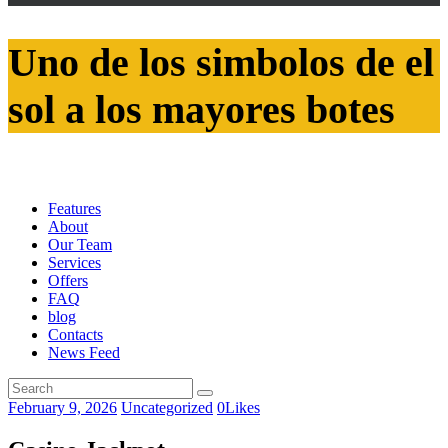
Uno de los simbolos de el
sol a los mayores botes
Features
About
Our Team
Services
Offers
FAQ
blog
Contacts
News Feed
February 9, 2026
Uncategorized
0
Likes