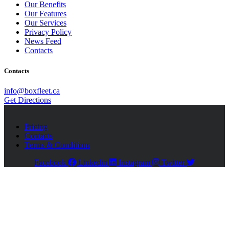
Our Benefits
Our Features
Our Services
Privacy Policy
News Feed
Contacts
Contacts
info@boxfleet.ca
Get Directions
Pricing
Contacts
Terms & Conditions
Facebook
Linkedin
Instagram
Twitter
Close
this
module
Register