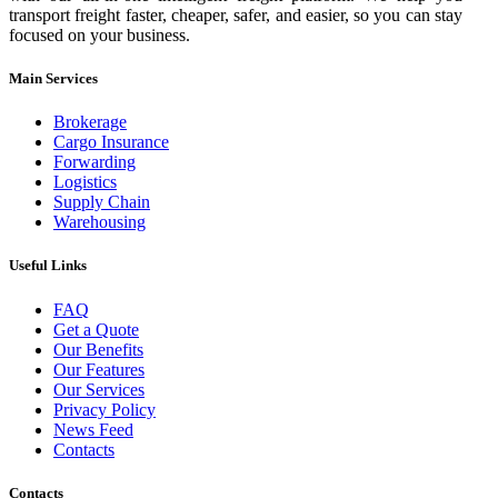
transport freight faster, cheaper, safer, and easier, so you can stay
focused on your business.
Main Services
Brokerage
Cargo Insurance
Forwarding
Logistics
Supply Chain
Warehousing
Useful Links
FAQ
Get a Quote
Our Benefits
Our Features
Our Services
Privacy Policy
News Feed
Contacts
Contacts