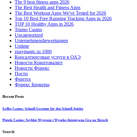
The 9 best fitness apps 2026
The Best Health and Fitness Apps
The Best Workout Apps We've Tested for 2026
Top 10 Best Free Running Tracking Apps in 2026
TOP 10 Healthy Apps in 2026
Trumo Casino
Uncategorized
Unternehmensbewertungen
Uptime
znaymagic.ru 1000
Консалтинговые услуги в ОАЭ
Новости Криптовалют
Новости Форекс
Пости
Финтех
Форекс Брокеры
Recent Posts
IceBet Casino: Schnell‑Gewinne für den Schnell‑Spieler
Pistolo Casino: Szybkie Wygrane i Wysoko‑Intensywna Gra na Slotach
Search