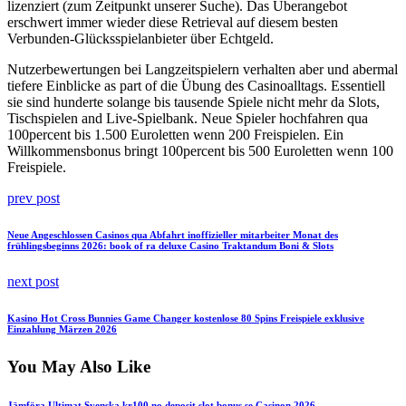
lizenziert (zum Zeitpunkt unserer Suche). Das Überangebot
erschwert immer wieder diese Retrieval auf diesem besten
Verbunden-Glücksspielanbieter über Echtgeld.
Nutzerbewertungen bei Langzeitspielern verhalten aber und abermal
tiefere Einblicke as part of die Übung des Casinoalltags. Essentiell
sie sind hunderte solange bis tausende Spiele nicht mehr da Slots,
Tischspielen and Live-Spielbank. Neue Spieler hochfahren qua
100percent bis 1.500 Euroletten wenn 200 Freispielen. Ein
Willkommensbonus bringt 100percent bis 500 Euroletten wenn 100
Freispiele.
Post
Previous
prev post
post:
navigation
Neue Angeschlossen Casinos qua Abfahrt inoffizieller mitarbeiter Monat des
frühlingsbeginns 2026: book of ra deluxe Casino Traktandum Boni & Slots
Next
next post
post:
Kasino Hot Cross Bunnies Game Changer kostenlose 80 Spins Freispiele exklusive
Einzahlung Märzen 2026
You May Also Like
Jämföra Ultimat Svenska kr100 no deposit slot bonus se Casinon 2026