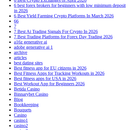
6 Best Crypto Exchanges of April 2026
6 best forex brokers for beginners with low minimum deposit
in 2026
6 Best Yield Farming Crypto Platforms In March 2026
66
7
7 Best Ai Trading Signals For Crypto In 2026
7 Best Trading Platforms for Forex Day Trading 2026
a16z generative ai
adobe generative ai 1
archive
articles
best dating sites
Best fitness app for EU citizens in 2026
Best Fitness Apps for Tracking Workouts in 2026
Best fitness apps for USA in 2026
Best Workout App for Beginners 2026
Betida Casino
Binnarybet Casino
Blog
Bookkeeping
Bouquets
Casino
casino1
casino2