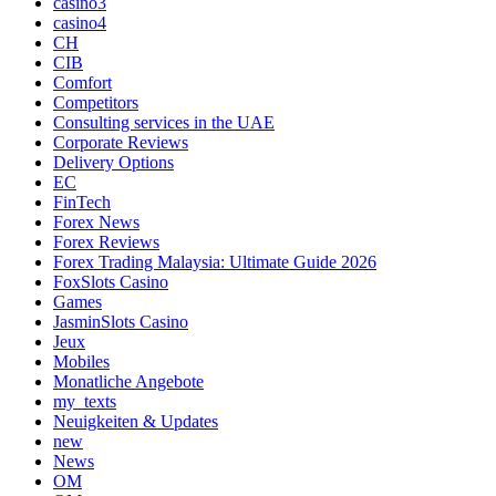
casino3
casino4
CH
CIB
Comfort
Competitors
Consulting services in the UAE
Corporate Reviews
Delivery Options
EC
FinTech
Forex News
Forex Reviews
Forex Trading Malaysia: Ultimate Guide 2026
FoxSlots Casino
Games
JasminSlots Casino
Jeux
Mobiles
Monatliche Angebote
my_texts
Neuigkeiten & Updates
new
News
OM