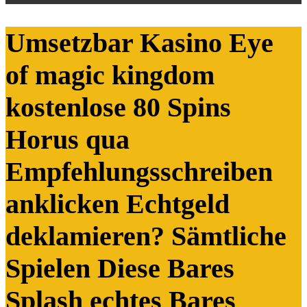
Umsetzbar Kasino Eye
of magic kingdom
kostenlose 80 Spins
Horus qua
Empfehlungsschreiben
anklicken Echtgeld
deklamieren? Sämtliche
Spielen Diese Bares
Splash echtes Bares