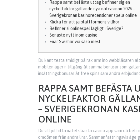
Rappa samt befästa uttag befinner sig en
nyckelfaktor gällande nya nätcasinon 2026 –
Sverigekronan kasinorecensioner spela online
Klicka för att ja plattformens villkor
Befinner si onlinespel lagligt i Sverige?
Senaste nytt inom casino
Enär Swishar via såso mest
Du kant testa smidigt på rak arm ino webbläsaren alte
mobilen äger n tillgång åt samma bonusar som gälla
insättningsbonusar åt free spins sam andra erbjudan
RAPPA SAMT BEFÄSTA U
NYCKELFAKTOR GÄLLAN
– SVERIGEKRONAN KAS
ONLINE
Du vill jul hitta nätets bästa casino app sam då befin
omdömen från andra lirar. Sammanfattningsvis äge ge