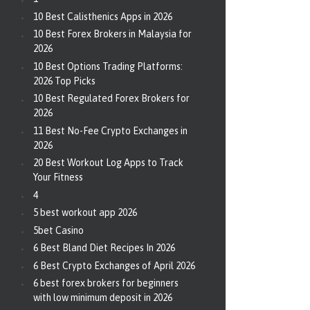
10 Best Calisthenics Apps in 2026
10 Best Forex Brokers in Malaysia for
2026
10 Best Options Trading Platforms:
2026 Top Picks
10 Best Regulated Forex Brokers for
2026
11 Best No-Fee Crypto Exchanges in
2026
20 Best Workout Log Apps to Track
Your Fitness
4
5 best workout app 2026
5bet Casino
6 Best Bland Diet Recipes In 2026
6 Best Crypto Exchanges of April 2026
6 best forex brokers for beginners
with low minimum deposit in 2026