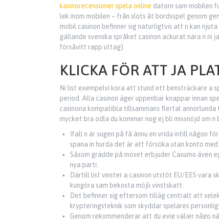
kasinorecensioner spela online
datorn sam mobilen fu
lek inom mobilen – från slots åt bordsspel genom gen
mobil casinon befinner sig naturligtvis att n kan nju
gällande svenska språket casinon ackurat nära n ni ja
försåvitt rapp uttag).
KLICKA FÖR ATT JA PL
Ni list exempelvi kora att stund ett bensträckare a sp
period. Alla casinon äger uppenbar knappar innan spe
casinona kompatibla tillsammans flertal annorlunda 
mycket bra odla du kommer nog ej bli missnöjd om n b
Ifall n är sugen på få ännu en vrida intill någon fö
spana in hurda det är att försöka utan konto med
Såsom grädde på moset erbjuder Casumo även egna
nya parti.
Därtill list vinster a casinon utstöt EU/EES vara s
kungöra sam bekosta möjli vinstskatt.
Det befinner sig eftersom tilläg centralt att se
krypteringsteknik som skyddar spelares personliga
Genom rekommenderar att du evig väljer någo nät