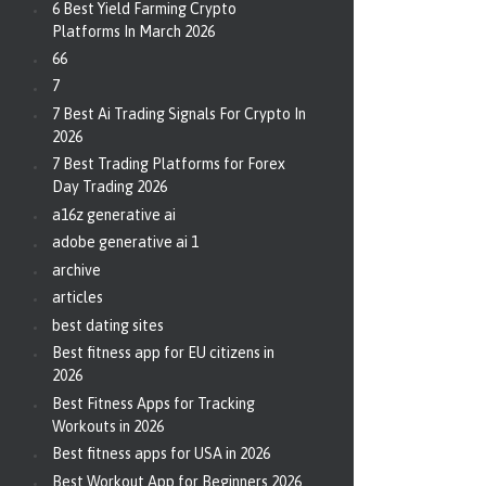
6 Best Yield Farming Crypto
Platforms In March 2026
66
7
7 Best Ai Trading Signals For Crypto In
2026
7 Best Trading Platforms for Forex
Day Trading 2026
a16z generative ai
adobe generative ai 1
archive
articles
best dating sites
Best fitness app for EU citizens in
2026
Best Fitness Apps for Tracking
Workouts in 2026
Best fitness apps for USA in 2026
Best Workout App for Beginners 2026