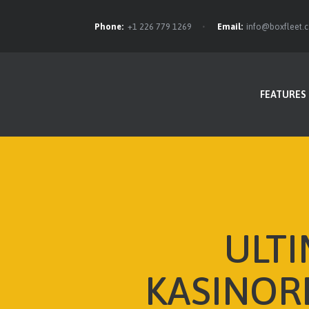
Phone:
+1 226 779 1269
Email:
info@boxfleet.
FEATURES
ULT
KASINOR