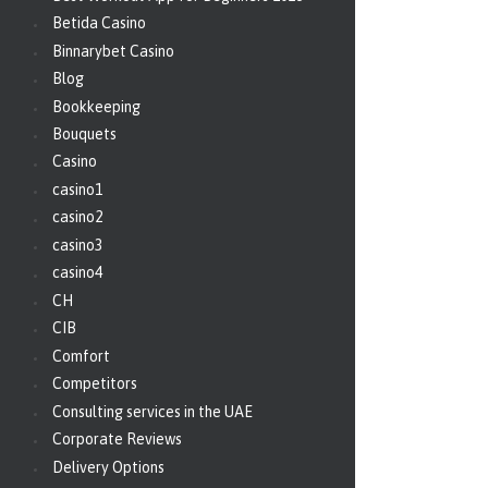
Betida Casino
Binnarybet Casino
Blog
Bookkeeping
Bouquets
Casino
casino1
casino2
casino3
casino4
CH
CIB
Comfort
Competitors
Consulting services in the UAE
Corporate Reviews
Delivery Options