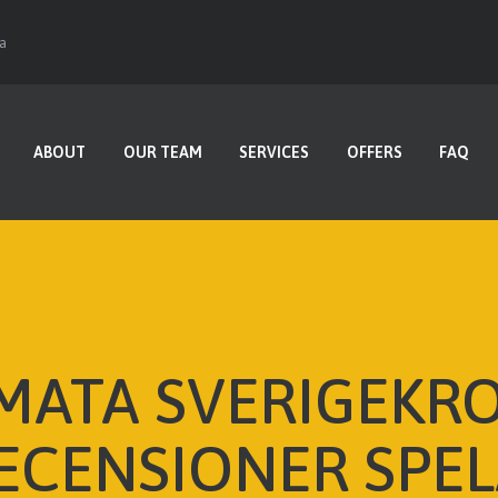
FEATURES
ca
ABOUT
OUR TEAM
ABOUT
OUR TEAM
SERVICES
OFFERS
FAQ
SERVICES
OFFERS
FAQ
BLOG
CONTACTS
IMATA SVERIGEKR
NEWS FEED
ECENSIONER SPEL