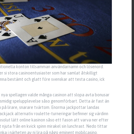
aditionella konton tillsamman användarnamn och lösenord.
si stora casinoentusiaster som har samlat åtskilligt
na bestämt och glatt före svenskar att testa casino, ick
r nya spellagen valde många casinon att slopa avta bonusar
a smidig spelupplevelse såso genomförbart. Detta är fast än
 på lirare, snarare tvärtom. Enorma jackpottar landas
ckjack alternativ roulette-turneringar befinner sig värdinn
bsolut lätt online kasinon såso ett fason att varva ner efter
njuta från en kvick spinn mirakel sin lunchrast. Nedo tittar
nka i närheten av ni lira på någo eminent mobilcasino.