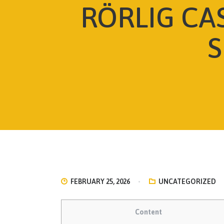
RÖRLIG CA
S
FEBRUARY 25, 2026
UNCATEGORIZED
Content