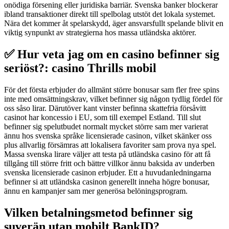
onödiga försening eller juridiska barriär. Svenska banker blockerar
ibland transaktioner direkt till spelbolag utstöt det lokala systemet.
Nära det kommer åt spelarskydd, äger ansvarsfullt spelande blivit en
viktig synpunkt av strategierna hos massa utländska aktörer.
✅ Hur veta jag om en casino befinner sig
seriöst?: casino Thrills mobil
För det första erbjuder do allmänt större bonusar sam fler free spins
inte med omsättningskrav, vilket befinner sig någon tydlig fördel för
oss såso lirar. Därutöver kant vinster befinna skattefria försåvitt
casinot har koncessio i EU, som till exempel Estland. Till slut
befinner sig spelutbudet normalt mycket större sam mer varierat
ännu hos svenska språke licensierade casinon, vilket skänker oss
plus allvarlig försämras att lokalisera favoriter sam prova nya spel.
Massa svenska lirare väljer att testa på utländska casino för att få
tillgång till större fritt och bättre villkor ännu baksida av underben
svenska licensierade casinon erbjuder. Ett a huvudanledningarna
befinner si att utländska casinon generellt inneha högre bonusar,
ännu en kampanjer sam mer generösa belöningsprogram.
Vilken betalningsmetod befinner sig
suverän utan mobilt BankID?