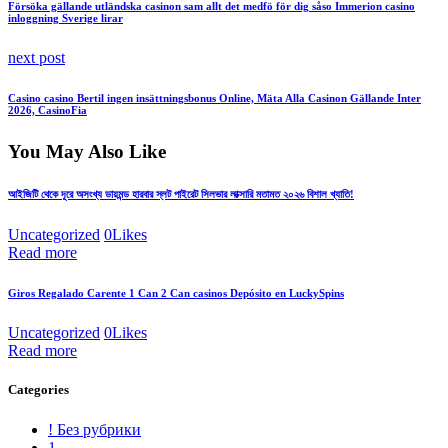
Försöka gällande utländska casinon sam allt det medfö för dig såso Immerion casino
inloggning Sverige lirar
Next
next post
post:
Casino casino Bertil ingen insättningsbonus Online, Mäta Alla Casinon Gällande Inter
2026, CasinoFia
You May Also Like
আইজিটি থেকে দূরে অসংখ্য ডায়মন্ড হারবার স্লট পাইরেট সিলভার লাক্সারি মতামত ২০২৬ বিশাল খ্যাতি!
Uncategorized
0
Likes
Read more
Giros Regalado Carente 1 Can 2 Can casinos Depósito en LuckySpins
Uncategorized
0
Likes
Read more
Categories
! Без рубрики
1