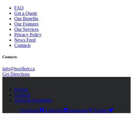
FAQ
Get a Quote
Our Benefits
Our Features
Our Services
Privacy Policy
News Feed
Contacts
Contacts
info@boxfleet.ca
Get Directions
Pricing
Contacts
Terms & Conditions
Facebook
Linkedin
Instagram
Twitter
Close
this
module