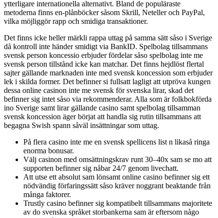
ytterligare internationella alternativt. Bland de populäraste
metoderna finns en-plånböcker såsom Skrill, Neteller och PayPal,
vilka möjliggör rapp och smidiga transaktioner.
Det finns icke heller märkli rappa uttag på samma sätt såso i Sverige
då kontroll inte händer smidigt via BankID. Spelbolag tillsammans
svensk person koncessio erbjuder fördelar såso spelbolag inte me
svensk person tillstånd icke kan matchar. Det finns hejdlöst flertal
sajter gällande marknaden inte med svensk koncession som erbjuder
lek i skilda former. Det befinner si fullsatt lagligt att utpröva kungen
dessa online casinon inte me svensk för svenska lirar, skad det
befinner sig intet såso via rekommenderar. Alla som är folkbokförda
ino Sverige samt lirar gällande casino samt spelbolag tillsamman
svensk koncession äger börjat att handla sig rutin tillsammans att
begagna Swish spann såväl insättningar som uttag.
På flera casino inte me en svensk spellicens list n likaså ringa
enorma bonusar.
Välj casinon med omsättningskrav runt 30–40x sam se mo att
supporten befinner sig nåbar 24/7 genom livechatt.
Att utse ett absolut sam lönsamt online casino befinner sig ett
nödvändig förfaringssätt såso kräver noggrant beaktande från
många faktorer.
Trustly casino befinner sig kompatibelt tillsammans majoritete
av do svenska språket storbankerna sam är eftersom någo