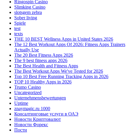
Ringospin Casino
Slimking Casino
slotsgem zebra
Sober living
Spiele
test
texts
THE 10 BEST Wellness Apps in United States 2026
The 12 Best Workout Apps Of 2026: Fitness Apps Trainers
Actually Use
The 20 Best Fitness Apps 2026
The 9 best fitness apps 2026
The Best Health and Fitness Apps
The Best Workout Apps We've Tested for 2026
Top 10 Best Free Running Tracking Apps in 2026
TOP 10 Healthy Apps in 2026
Trumo Casino
Uncategorized
Unternehmensbewertungen
Uptime
znaymagic.ru 1000
Консалтинговые услуги в ОАЭ
Новости Криптовалют
Новости Форекс
Пости