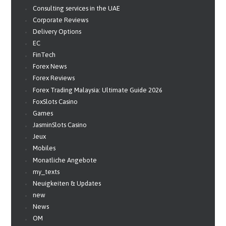
Consulting services in the UAE
Corporate Reviews
Delivery Options
EC
FinTech
Forex News
Forex Reviews
Forex Trading Malaysia: Ultimate Guide 2026
FoxSlots Casino
Games
JasminSlots Casino
Jeux
Mobiles
Monatliche Angebote
my_texts
Neuigkeiten & Updates
new
News
OM