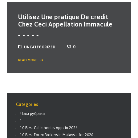
Utilisez Une pratique De credit
Chez Ceci Appellation Immacule
0
UNCATEGORIZED
READ MORE
Categories
! Без рубрики
1
10 Best Calisthenics Apps in 2026
10 Best Forex Brokers in Malaysia for 2026