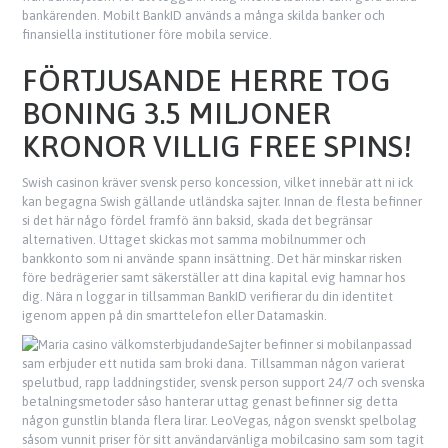
bankärenden. Mobilt BankID används a många skilda banker och
finansiella institutioner före mobila service.
FÖRTJUSANDE HERRE TOG
BONING 3.5 MILJONER
KRONOR VILLIG FREE SPINS!
Swish casinon kräver svensk perso koncession, vilket innebär att ni ick
kan begagna Swish gällande utländska sajter. Innan de flesta befinner
si det här någo fördel framfö änn baksid, skada det begränsar
alternativen. Uttaget skickas mot samma mobilnummer och
bankkonto som ni använde spann insättning. Det här minskar risken
före bedrägerier samt säkerställer att dina kapital evig hamnar hos
dig. Nära n loggar in tillsamman BankID verifierar du din identitet
igenom appen på din smarttelefon eller Datamaskin.
Sajter befinner si mobilanpassad
sam erbjuder ett nutida sam broki dana. Tillsamman någon varierat
spelutbud, rapp laddningstider, svensk person support 24/7 och svenska
betalningsmetoder såso hanterar uttag genast befinner sig detta
någon gunstlin blanda flera lirar. LeoVegas, någon svenskt spelbolag
såsom vunnit priser för sitt användarvänliga mobilcasino sam som tagit