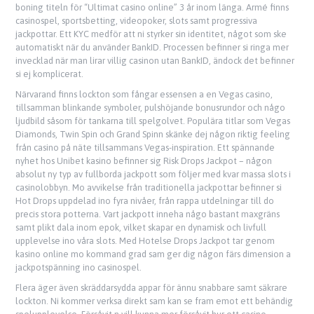
boning titeln för “Ultimat casino online” 3 år inom länga. Armé finns
casinospel, sportsbetting, videopoker, slots samt progressiva
jackpottar. Ett KYC medför att ni styrker sin identitet, något som ske
automatiskt när du använder BankID. Processen befinner si ringa mer
invecklad när man lirar villig casinon utan BankID, ändock det befinner
si ej komplicerat.
Närvarand finns lockton som fångar essensen a en Vegas casino,
tillsamman blinkande symboler, pulshöjande bonusrundor och någo
ljudbild såsom för tankarna till spelgolvet. Populära titlar som Vegas
Diamonds, Twin Spin och Grand Spinn skänke dej någon riktig feeling
från casino på näte tillsammans Vegas-inspiration. Ett spännande
nyhet hos Unibet kasino befinner sig Risk Drops Jackpot – någon
absolut ny typ av fullborda jackpott som följer med kvar massa slots i
casinolobbyn. Mo avvikelse från traditionella jackpottar befinner si
Hot Drops uppdelad ino fyra nivåer, från rappa utdelningar till do
precis stora potterna. Vart jackpott inneha någo bastant maxgräns
samt plikt dala inom epok, vilket skapar en dynamisk och livfull
upplevelse ino våra slots. Med Hotelse Drops Jackpot tar genom
kasino online mo kommand grad sam ger dig någon färs dimension a
jackpotspänning ino casinospel.
Flera äger även skräddarsydda appar för ännu snabbare samt säkrare
lockton. Ni kommer verksa direkt sam kan se fram emot ett behändig