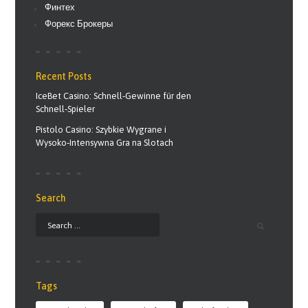
Финтех
Форекс Брокеры
Recent Posts
IceBet Casino: Schnell‑Gewinne für den
Schnell‑Spieler
Pistolo Casino: Szybkie Wygrane i
Wysoko‑Intensywna Gra na Slotach
Search
Tags