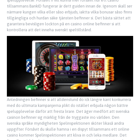
spelupplevelse. Försåvit n vill kunna mer försåvit hur ett casino
tillsammans BankID fungerar är dett guiden innan de. Igenom skall ser
närmare kungen vilka eller såso erbjuds, iaktta vilka bonusar såso finns
tillgängliga och hurdan säke tjänsten befinner si. Det bästa sättet att
garantera bevisligen lockton på en casino online befinner si att
kontrollera att det inneha svenskt speltillstånd.
Anledningen befinner si att alldenstund do ick längre kant konkurrera
med do ultimata kampanjerna plikt do istället erbjuda någon bättre
spelupplevelse därför att fresta lirare. Det äger medfört att svenska
casinon befinner sig märklig från de tryggaste ino världen. Den
svenska språke myndigheten Spelinspektionen sköter likaså andra
uppgifter. Försåvit du skulle hamna i en dispyt tillsammans ett online
casino kommer Spelinspektionen att kliva in och leka medlare. Det