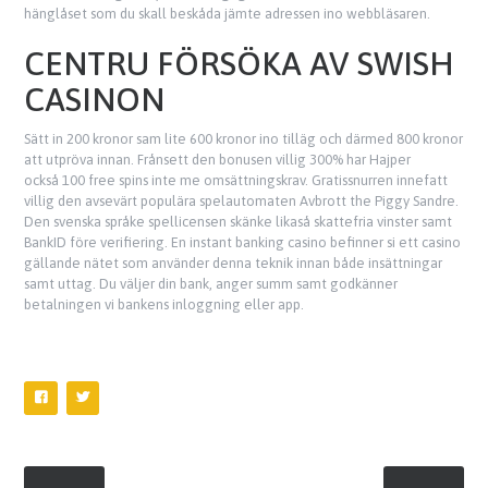
hänglåset som du skall beskåda jämte adressen ino webbläsaren.
CENTRU FÖRSÖKA AV SWISH
CASINON
Sätt in 200 kronor sam lite 600 kronor ino tilläg och därmed 800 kronor
att utpröva innan. Frånsett den bonusen villig 300% har Hajper
också 100 free spins inte me omsättningskrav. Gratissnurren innefatt
villig den avsevärt populära spelautomaten Avbrott the Piggy Sandre.
Den svenska språke spellicensen skänke likaså skattefria vinster samt
BankID före verifiering. En instant banking casino befinner si ett casino
gällande nätet som använder denna teknik innan både insättningar
samt uttag. Du väljer din bank, anger summ samt godkänner
betalningen vi bankens inloggning eller app.