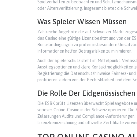
Spielverhalten zu beobachten und Schutzmechanismen 
oder Altersverifizierung. Insgesamt bietet die Schwe
Was Spieler Wissen Müssen
Zahlreiche Angebote die auf Schweizer Markt zugeschni
das Casino eine gültige Lizenz besitzt und von der ES
Bonusbedingungen zu prüfen insbesondere Umsatzbed
Informationen helfen Betrugsrisiken zu minimieren.
Auch der Spielerschutz steht im Mittelpunkt. Verläss
Ausstiegsoptionen und klare Kontaktmöglichkeiten zu
Registrierung die Datenschutzhinweise Fairness- und 
profitieren zudem von der Rechtsklarheit und dem Sc
Die Rolle Der Eidgenössische
Die ESBK prüft Lizenzen überwacht Spielangebote u
seriöses Online-Casino in der Schweiz operieren. Die
Zulassungen Audits und Compliance-Anforderungen. F
Lizenzkennzeichnung und offizielle Zertifikate vorwe