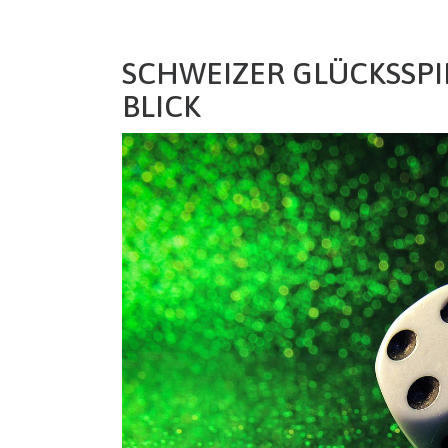
SCHWEIZER GLÜCKSSP
BLICK