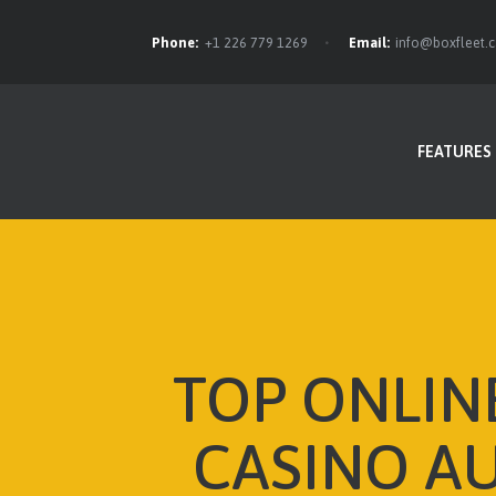
Phone:
+1 226 779 1269
Email:
info@boxfleet.
FEATURES
TOP ONLIN
CASINO A