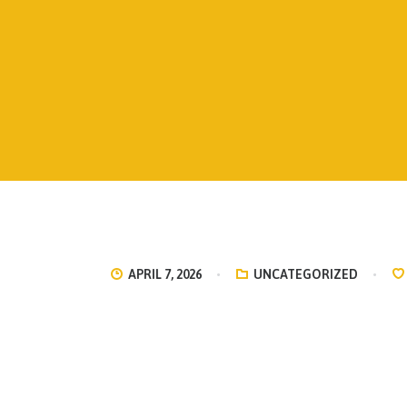
APRIL 7, 2026
UNCATEGORIZED