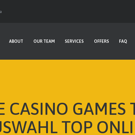
FEATURES
ca
ABOUT
OUR TEAM
ABOUT
OUR TEAM
SERVICES
OFFERS
FAQ
SERVICES
OFFERS
FAQ
BLOG
CONTACTS
E CASINO GAMES 
NEWS FEED
USWAHL TOP ONLI