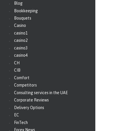
Blog
Bookkeeping
Bouquets
Casino
casino1
casino2
casino3
casino4
CH
CIB
Comfort
Competitors
Consulting services in the UAE
Corporate Reviews
Delivery Options
EC
FinTech
Forex News