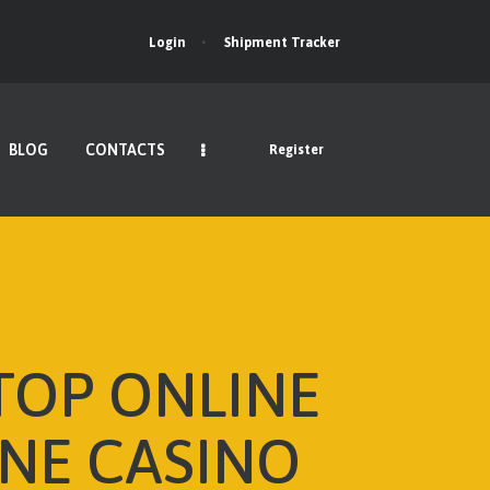
Login
Shipment Tracker
BLOG
CONTACTS
Register
TOP ONLINE
NE CASINO