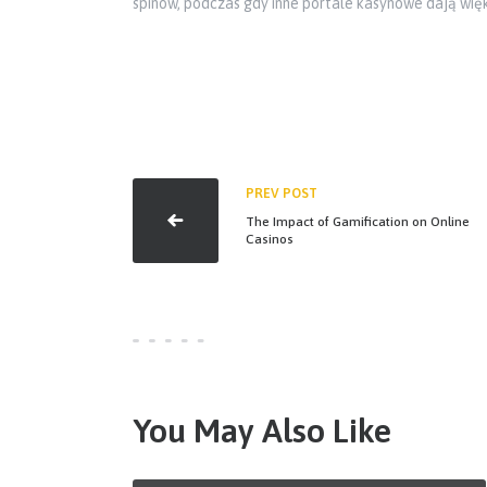
spinów, podczas gdy inne portale kasynowe dają w
PREV POST
The Impact of Gamification on Online
Casinos
You May Also Like