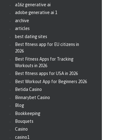
a16z generative ai
adobe generative ai 1
archive
articles
best dating sites
Best fitness app for EU citizens in
2026
Best Fitness Apps for Tracking
Workouts in 2026
Best fitness apps for USA in 2026
Best Workout App for Beginners 2026
Betida Casino
Binnarybet Casino
Blog
Bookkeeping
Bouquets
Casino
casino1