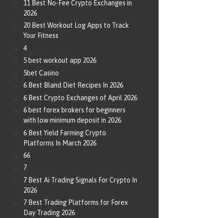
11 Best No-Fee Crypto Exchanges in
2026
20 Best Workout Log Apps to Track
Your Fitness
4
5 best workout app 2026
5bet Casino
6 Best Bland Diet Recipes In 2026
6 Best Crypto Exchanges of April 2026
6 best forex brokers for beginners
with low minimum deposit in 2026
6 Best Yield Farming Crypto
Platforms In March 2026
66
7
7 Best Ai Trading Signals For Crypto In
2026
7 Best Trading Platforms for Forex
Day Trading 2026