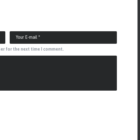
er for the next time I comment.