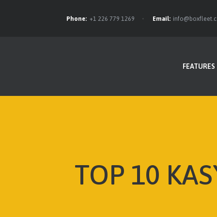
Phone:
+1 226 779 1269
Email:
info@boxfleet.
FEATURES
TOP 10 KA