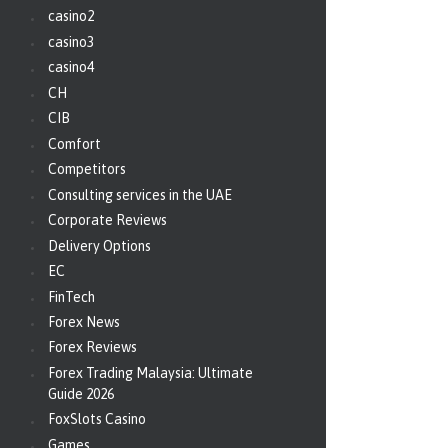
casino2
casino3
casino4
CH
CIB
Comfort
Competitors
Consulting services in the UAE
Corporate Reviews
Delivery Options
EC
FinTech
Forex News
Forex Reviews
Forex Trading Malaysia: Ultimate
Guide 2026
FoxSlots Casino
Games