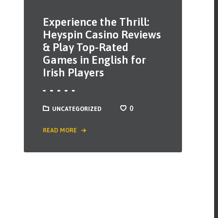
Experience the Thrill:
Heyspin Casino Reviews
& Play Top-Rated
Games in English for
Irish Players
0
UNCATEGORIZED
READ MORE