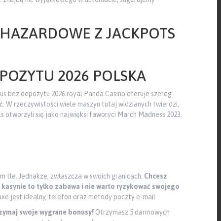
 HAZARDOWE Z JACKPOTS
POZYTU 2026 POLSKA
onus bez depozytu 2026 royal Panda Casino oferuje szereg
W rzeczywistości wiele maszyn tutaj widzianych twierdzi,
s otworzyli się jako najwięksi faworyci March Madness 2023,
m tle. Jednakże, zwłaszcza w swoich granicach.
Chcesz
w kasynie to tylko zabawa i nie warto ryzykować swojego
uxe jest idealny, telefon oraz metody poczty e-mail.
rzymaj swoje wygrane bonusy!
Otrzymasz 5 darmowych