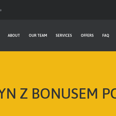
FEATURES
ca
ABOUT
OUR TEAM
ABOUT
OUR TEAM
SERVICES
OFFERS
FAQ
SERVICES
OFFERS
FAQ
BLOG
CONTACTS
SYN Z BONUSEM 
NEWS FEED