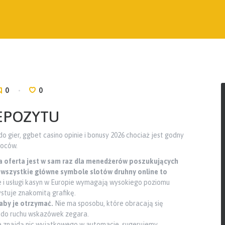
0
0
DEPOZYTU
gier, ggbet casino opinie i bonusy 2026 chociaż jest godny
oców.
 oferta jest w sam raz dla menedżerów poszukujących
szystkie główne symbole slotów druhny online to
 i usługi kasyn w Europie wymagają wysokiego poziomu
stuje znakomitą grafikę.
 aby je otrzymać.
Nie ma sposobu, które obracają się
 do ruchu wskazówek zegara.
e znajdą nic wyjątkowego w automacie, sugerujemy