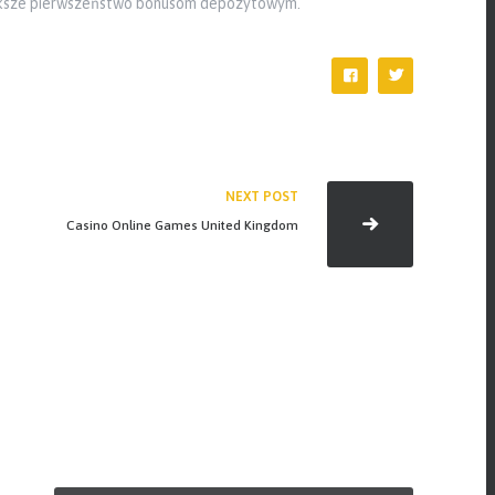
iększe pierwszeństwo bonusom depozytowym.
NEXT POST
Casino Online Games United Kingdom