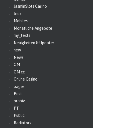
JasminSlots Casino
Jeux
Mobiles
Monatliche Angebote
my_texts
Neuigkeiten & Updates
new
News
OM
OM cc
Online Casino
pages
Post
probiv
PT
Public
Radiators