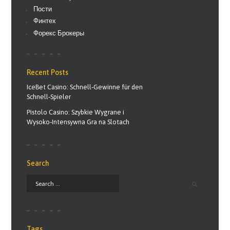
Пости
Финтех
Форекс Брокеры
Recent Posts
IceBet Casino: Schnell‑Gewinne für den
Schnell‑Spieler
Pistolo Casino: Szybkie Wygrane i
Wysoko‑Intensywna Gra na Slotach
Search
Tags