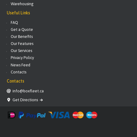
Warehousing
Useful Links
FAQ
Get a Quote
Our Benefits
Our Features
Our Services
Privacy Policy
News Feed
Contacts
Contacts
info@boxfleet.ca
Get Directions