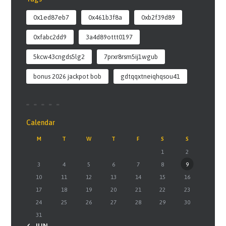
0x1ed87eb7
0x461b3f8a
0xb2f39d89
0xfabc2dd9
3a4d89ottt0197
5kcw43cngds5lg2
7prxr8rsm5ij1wgub
bonus 2026 jackpot bob
gdtqqxtneiqhqsou41
Calendar
M
T
W
T
F
S
S
1
2
3
4
5
6
7
8
9
10
11
12
13
14
15
16
17
18
19
20
21
22
23
24
25
26
27
28
29
30
31
« JUN