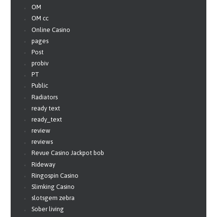
OM
OM cc
Online Casino
pages
Post
probiv
PT
Public
Radiators
ready text
ready_text
review
reviews
Revue Casino Jackpot bob
Rideway
Ringospin Casino
Slimking Casino
slotsgem zebra
Sober living