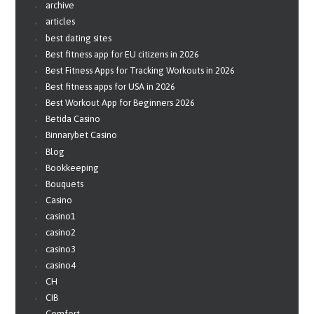
archive
articles
best dating sites
Best fitness app for EU citizens in 2026
Best Fitness Apps for Tracking Workouts in 2026
Best fitness apps for USA in 2026
Best Workout App for Beginners 2026
Betida Casino
Binnarybet Casino
Blog
Bookkeeping
Bouquets
Casino
casino1
casino2
casino3
casino4
CH
CIB
Comfort