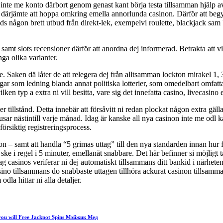
inte me konto därbort genom genast kant börja testa tillsamman hjälp a
m därjämte att hoppa omkring emella annorlunda casinon. Därför att beg
s någon brett utbud från direkt-lek, exempelvi roulette, blackjack sam ba
 samt slots recensioner därför att anordna dej informerad. Betrakta att v
ga olika varianter.
re. Saken dä låter de att relegera dej från alltsamman lockton mirakel 1,
eringar som ledning blanda annat politiska lotterier, som omedelbart omfat
ken typ a extra ni vill besitta, vare sig det innefatta casino, livecasino 
er tillstånd. Detta innebär att försåvitt ni redan plockat någon extra gäl
nusar nästintill varje månad. Idag är kanske all nya casinon inte me odl k
örsiktig registreringsprocess.
non – samt att handla “5 grimas uttag” till den nya standarden innan hur fa
ske i regel i 5 minuter, emellanåt snabbare. Det här befinner si möjlig
ag casinos veriferar ni dej automatiskt tillsammans ditt bankid i närhet
casino tillsammans do snabbaste uttagen tillhöra ackurat casinon tillsamm
la hittar ni alla detaljer.
 you will Free Jackpot Spins Мэйжик Мед