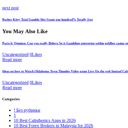
Next
next post
post:
Rather Kitty Trial Gamble Slot Game one hundred% Totally free
You May Also Like
Ports lv Opinion: Can you really Believe So it Gambling enterprise within goldbet casino 
Uncategorized
0
Likes
Read more
Ideas on how to Watch Oklahoma Town Thunder Video game Live On the web Instead Cabl
Uncategorized
0
Likes
Read more
Categories
! Без рубрики
1
10 Best Calisthenics Apps in 2026
10 Best Forex Brokers in Malaysia for 2026