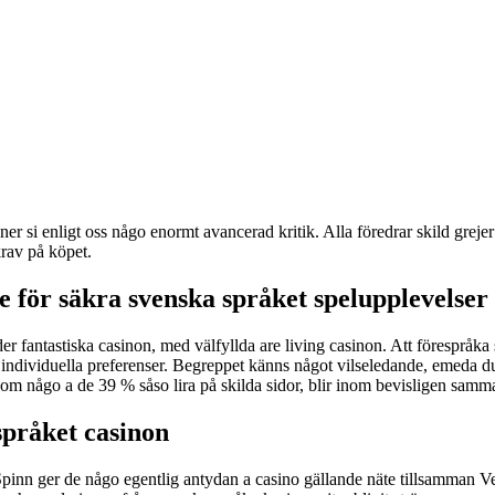
er si enligt oss någo enormt avancerad kritik. Alla föredrar skild grejer 
krav på köpet.
de för säkra svenska språket spelupplevelser
r fantastiska casinon, med välfyllda are living casinon. Att förespråka
o individuella preferenser. Begreppet känns något vilseledande, emeda du 
om någo a de 39 % såso lira på skilda sidor, blir inom bevisligen samma 
språket casinon
nn ger de någo egentlig antydan a casino gällande näte tillsamman Ve