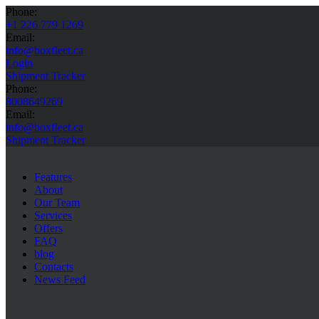
Phone:
+1 226 779 1269
Email:
info@boxfleet.ca
Login
Shipment Tracker
Phone:
8008649269
Email:
info@boxfleet.ca
Shipment Tracker
Features
About
Our Team
Services
Offers
FAQ
blog
Contacts
News Feed