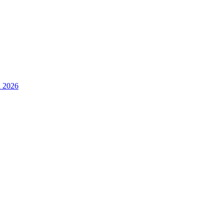
n 2026