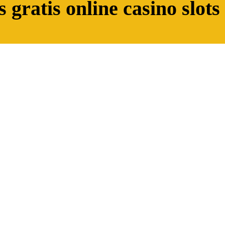
gratis online casino slots 