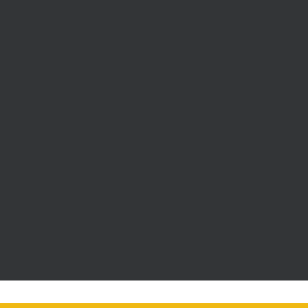
Sign up
REGISTER