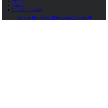
Pricing
Contacts
Terms & Conditions
Facebook
Linkedin
Instagram
Twitter
Close
this
module
Register
Please enable JavaScript in your browser to complete
this form.
Name
*
First
Last
Email
*
Phone #
*
Company Name