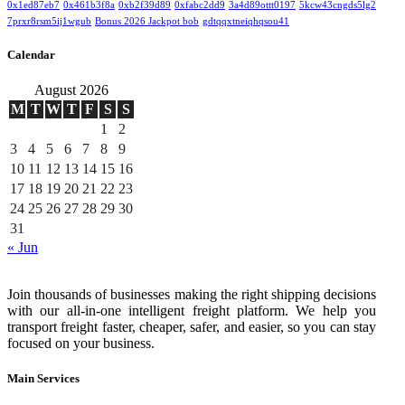
0x1ed87eb7
0x461b3f8a
0xb2f39d89
0xfabc2dd9
3a4d89ottt0197
5kcw43cngds5lg2
7prxr8rsm5ij1wgub
Bonus 2026 Jackpot bob
gdtqqxtneiqhqsou41
Calendar
August 2026
M
T
W
T
F
S
S
1
2
3
4
5
6
7
8
9
10
11
12
13
14
15
16
17
18
19
20
21
22
23
24
25
26
27
28
29
30
31
« Jun
Join thousands of businesses making the right shipping decisions
with our all-in-one intelligent freight platform. We help you
transport freight faster, cheaper, safer, and easier, so you can stay
focused on your business.
Main Services