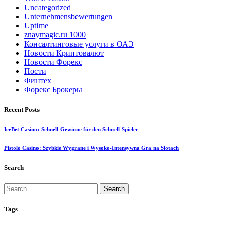
Uncategorized
Unternehmensbewertungen
Uptime
znaymagic.ru 1000
Консалтинговые услуги в ОАЭ
Новости Криптовалют
Новости Форекс
Пости
Финтех
Форекс Брокеры
Recent Posts
IceBet Casino: Schnell‑Gewinne für den Schnell‑Spieler
Pistolo Casino: Szybkie Wygrane i Wysoko‑Intensywna Gra na Slotach
Search
Search
for:
Tags