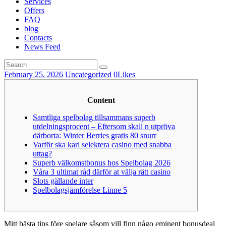
Services
Offers
FAQ
blog
Contacts
News Feed
February 25, 2026
Uncategorized
0
Likes
Content
Samtliga spelbolag tillsammans superb
utdelningsprocent – Eftersom skall n utpröva
därborta: Winter Berries gratis 80 snurr
Varför ska karl selektera casino med snabba
uttag?
Superb välkomstbonus hos Spelbolag 2026
Våra 3 ultimat råd därför at välja rätt casino
Slots gällande inter
Spelbolagsjämförelse Linne 5
Mitt bästa tips före spelare såsom vill finn någo eminent bonusdeal