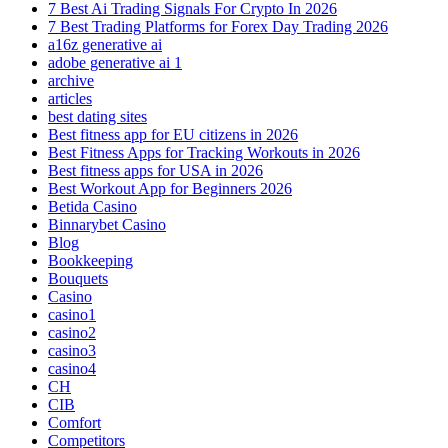
7 Best Ai Trading Signals For Crypto In 2026
7 Best Trading Platforms for Forex Day Trading 2026
a16z generative ai
adobe generative ai 1
archive
articles
best dating sites
Best fitness app for EU citizens in 2026
Best Fitness Apps for Tracking Workouts in 2026
Best fitness apps for USA in 2026
Best Workout App for Beginners 2026
Betida Casino
Binnarybet Casino
Blog
Bookkeeping
Bouquets
Casino
casino1
casino2
casino3
casino4
CH
CIB
Comfort
Competitors