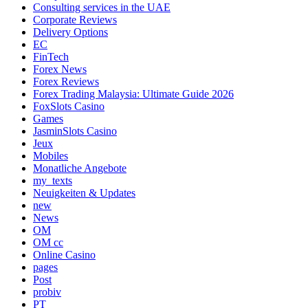
Consulting services in the UAE
Corporate Reviews
Delivery Options
EC
FinTech
Forex News
Forex Reviews
Forex Trading Malaysia: Ultimate Guide 2026
FoxSlots Casino
Games
JasminSlots Casino
Jeux
Mobiles
Monatliche Angebote
my_texts
Neuigkeiten & Updates
new
News
OM
OM cc
Online Casino
pages
Post
probiv
PT