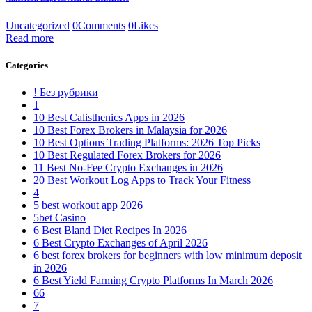
Uncategorized
0
Comments
0
Likes
Read more
Categories
! Без рубрики
1
10 Best Calisthenics Apps in 2026
10 Best Forex Brokers in Malaysia for 2026
10 Best Options Trading Platforms: 2026 Top Picks
10 Best Regulated Forex Brokers for 2026
11 Best No-Fee Crypto Exchanges in 2026
20 Best Workout Log Apps to Track Your Fitness
4
5 best workout app 2026
5bet Casino
6 Best Bland Diet Recipes In 2026
6 Best Crypto Exchanges of April 2026
6 best forex brokers for beginners with low minimum deposit
in 2026
6 Best Yield Farming Crypto Platforms In March 2026
66
7