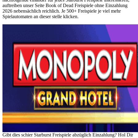
auftreiben unser Seite Book of Dead Freispiele ohne Einzahlung
2026 nebensächlich reichlich. Je 500+ Freispiele je viel mehr
Spielautomaten an dieser stelle klicken.
Gibt dies schier Starburst Freispiele abzüglich Einzahlung? Hol Dir