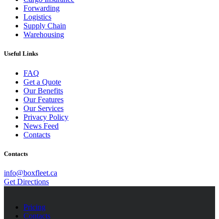
Forwarding
Logistics
Supply Chain
Warehousing
Useful Links
FAQ
Get a Quote
Our Benefits
Our Features
Our Services
Privacy Policy
News Feed
Contacts
Contacts
info@boxfleet.ca
Get Directions
Pricing
Contacts