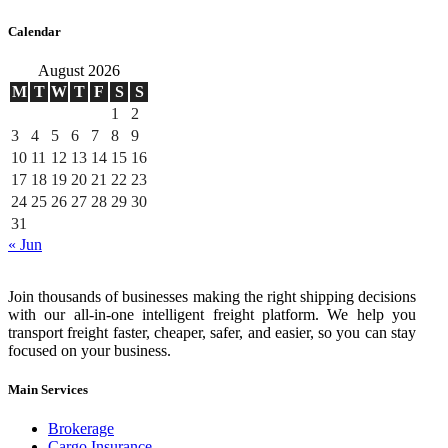
Calendar
August 2026
M
T
W
T
F
S
S
1
2
3
4
5
6
7
8
9
10
11
12
13
14
15
16
17
18
19
20
21
22
23
24
25
26
27
28
29
30
31
« Jun
Join thousands of businesses making the right shipping decisions
with our all-in-one intelligent freight platform. We help you
transport freight faster, cheaper, safer, and easier, so you can stay
focused on your business.
Main Services
Brokerage
Cargo Insurance