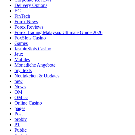
Delivery Options
EC
FinTech
Forex News
Forex Reviews
Forex Trading Malaysia: Ultimate Guide 2026
FoxSlots Casino
Games
JasminSlots Casino
Jeux
Mobiles
Monatliche Angebote
my_texts
Neuigkeiten & Updates
new
News
OM
OM cc
Online Casino
pages
Post
probiv
PT
Public