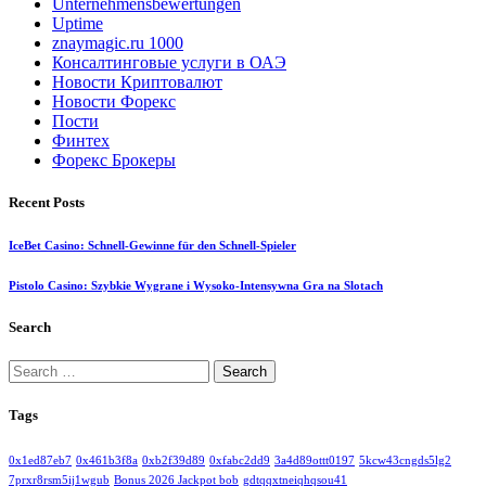
Unternehmensbewertungen
Uptime
znaymagic.ru 1000
Консалтинговые услуги в ОАЭ
Новости Криптовалют
Новости Форекс
Пости
Финтех
Форекс Брокеры
Recent Posts
IceBet Casino: Schnell‑Gewinne für den Schnell‑Spieler
Pistolo Casino: Szybkie Wygrane i Wysoko‑Intensywna Gra na Slotach
Search
Search
for:
Tags
0x1ed87eb7
0x461b3f8a
0xb2f39d89
0xfabc2dd9
3a4d89ottt0197
5kcw43cngds5lg2
7prxr8rsm5ij1wgub
Bonus 2026 Jackpot bob
gdtqqxtneiqhqsou41