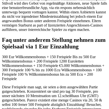
Stilvoll wird dies Gebot von regelmäßige Aktionen, neue Spiele falls
eine benutzerfreundliche App, via ein respons nebensächlich
unterwegs bequem vortragen kannst. Within einen Anbietern kannst
du nicht vor irgendeiner Mindesteinzahlung bei jedoch einem Eur
angewandten Bonus unter anderem Freispiele einnehmen. Eltern
vermögen Starburst as part of lizenzierten Angeschlossen-Casinos
aufführen, unser österreichische Spieler zu eigen machen.
Faq unter anderem Stellung nehmen zum
Spielsaal via 1 Eur Einzahlung
300 Eur Willkommensbonus + 150 Freispiele Bis zu 500 Eur
Willkommensbonus + 200 Freispiele 1200 Euroletten
Willkommensbonus + 150 Freispiele €5.000 Willkommensbonus +
300 Freispiele 100 % bis zu 1000 Ecu Willkommensbonus + 100
Freispiele 100 % Willkommensbonus bis zu 500 Ecu + 200
Freispiele
Diese Freispiele man sagt, sie seien a dem ausgewählten Partie
gutgeschrieben. Konzentriert sie sind pro tag 30 Freispiele, pro
unser nächsten 10 Menstruation um 12.scheißhaus Uhr (GMT)
gutgeschrieben. Parece existiert eine menge Casinos via 20, 50 &
selbst 100 ferner 500 Freispiele abzüglich Einzahlung! Besucher,
nachfolgende einander für jedes Starburst Freispiele interessieren,