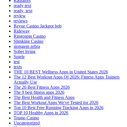
Radiators
ready text
ready_text
review
reviews
Revue Casino Jackpot bob
Rideway
Ringospin Casino
Slimking Casino
slotsgem zebra
Sober living
Spiele
test
texts
THE 10 BEST Wellness Apps in United States 2026
The 12 Best Workout Apps Of 2026: Fitness Apps Trainers
Actually Use
The 20 Best Fitness Apps 2026
The 9 best fitness apps 2026
The Best Health and Fitness Apps
The Best Workout Apps We've Tested for 2026
Top 10 Best Free Running Tracking Apps in 2026
TOP 10 Healthy Apps in 2026
Trumo Casino
Uncategorized