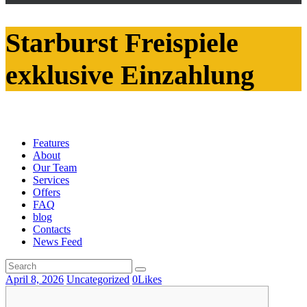
Starburst Freispiele
exklusive Einzahlung
Features
About
Our Team
Services
Offers
FAQ
blog
Contacts
News Feed
April 8, 2026
Uncategorized
0
Likes