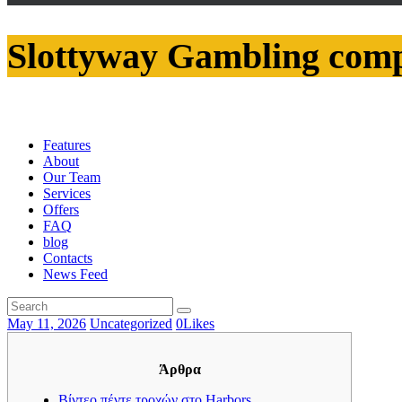
Slottyway Gambling com
Features
About
Our Team
Services
Offers
FAQ
blog
Contacts
News Feed
May 11, 2026
Uncategorized
0
Likes
Άρθρα
Βίντεο πέντε τροχών στο Harbors