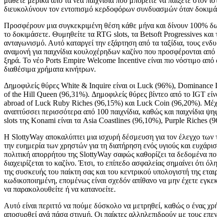
μάθετε μερικά από τα νέα παιχνίδια που μπορείτε να παίξετε στον 
διευκολύνουν τον εντοπισμό κερδοφόρων συνδυασμών όταν δοκιμάζετ
Προσφέρουν μια συγκεκριμένη θέση κάθε μήνα και δίνουν 100% δω
το δοκιμάσετε. Θυμηθείτε τα RTG slots, τα Betsoft Progressives και
ανταγωνισμό. Αυτό καταργεί την εξάρτηση από τα ταξίδια, τους ενδ
αναμονή για παιχνίδια κουλοχέρηδων καζίνο που προσφέρονται από έ
ξηρά. Το νέο Ports Empire Welcome Incentive είναι πιο νόστιμο από
διαθέσιμα χρήματα κινήτρων.
Δημοφιλείς θύρες White & Inquire είναι οι Luck (96%), Dominance 
of the Hill Queen (96,31%). Δημοφιλείς θύρες βίντεο από το IGT είνα
abroad of Luck Ruby Riches (96,15%) και Luck Coin (96,20%). Μέχρ
αναπτύσσει περισσότερα από 100 παιχνίδια, καθώς και παιχνίδια ψη
slots της Konami είναι τα Asia Coastlines (96,10%), Purple Riches (
Η SlottyWay αποκαλύπτει μια ισχυρή δέσμευση για τον έλεγχο των
την ευημερία των χρηστών για τη διατήρηση ενός υγιούς και ευχάρι
πολιτική απορρήτου της SlottyWay σαφώς καθορίζει τα δεδομένα που
διαχειρίζεται το καζίνο. Έτσι, το επίπεδο ασφαλείας σημαίνει ότι ό
της συσκευής του παίκτη σας και του κεντρικού υπολογιστή της εταιρ
κωδικοποιημένη, επομένως είναι σχεδόν απίθανο να μην έχετε εγκε
να παρακολουθείτε ή να κατανοείτε.
Αυτό είναι περιττό να πούμε δύσκολο να μετρηθεί, καθώς ο ένας χρ
αποσυρθεί ανά πάσα στιγμή. Οι παίκτες αλληλεπιδρούν με τους επε