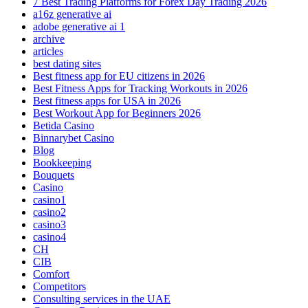
7 Best Trading Platforms for Forex Day Trading 2026
a16z generative ai
adobe generative ai 1
archive
articles
best dating sites
Best fitness app for EU citizens in 2026
Best Fitness Apps for Tracking Workouts in 2026
Best fitness apps for USA in 2026
Best Workout App for Beginners 2026
Betida Casino
Binnarybet Casino
Blog
Bookkeeping
Bouquets
Casino
casino1
casino2
casino3
casino4
CH
CIB
Comfort
Competitors
Consulting services in the UAE