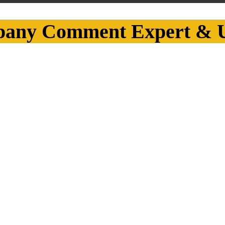
pany Comment Expert & U