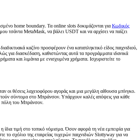
σμένο home boundary. Τα online slots δοκιμάζονται για
Κωδικός
μου τσάντα MetaMask, να βάλει USDT και να αρχίσει να παίζει
α διαδικτυακά καζίνο προσφέρουν ένα καταπληκτικό είδος παιχνιδιού,
πλώς για διασκέδαση, καθιστώντας αυτά τα προγράμματα ιδανικά
χρήματα και λιμάνια με ενισχυμένα χρήματα. Ισχυριστείτε το
 ήταν οι θέσεις λαχειοφόρου αγοράς και μια μεγάλη αίθουσα μπίνγκο.
νιστούν σύντομα στο Μπράνσον. Υπάρχουν καλές απόψεις για κάθε
έα πόλη του Μπράνσον.
η ίδια τιμή στο τοπικό νόμισμα. Όσον αφορά τη νέα εμπειρία για
τε το σχόλιο της εταιρείας τυχερών παιχνιδιών Slottyway για να