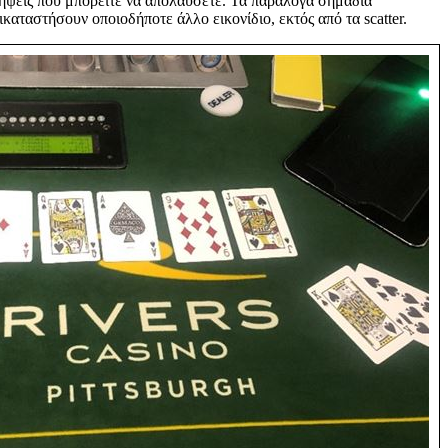
αλήψεις που μπορείτε να απολαύσετε. Τα παράλογα σημάδια
ταστήσουν οποιοδήποτε άλλο εικονίδιο, εκτός από τα scatter.