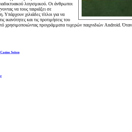
ιαδικτυακού λογισμικού. Οι άνθρωποι
οντας να τους ταιριάξει σε
 Υπάρχουν χιλιάδες τίτλοι για να
ς ικανότητες και τις προτιμήσεις του
υτό χρησιμοποιώντας προγράμματα τυχερών παιχνιδιών Android. Όταν 
 Casino Seiten
er