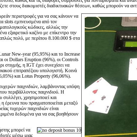
ιστότοπο, καθώς και τις διάφορες συμβουλές για πονταρίσματα και αν
ε στους διακομιστές διαδικτυακών θέσεων, καθώς μπορούν να αντικα
ρεάν περιστροφές για να σας κάνουν να
 τα slots εμπνευσμένα από τον
υματολογικούς κώδικες, αλλιώς την
να εξαιρετικό καζίνο με επίκεντρο την
 απλώς πολύ, με περίπου 8.100.000 $ στα
Lunar New-year (95,95%) και το Increase
ι οι Dollars Eruption (96%), οι Controls
ι στιγμής, η IGT έχει συνεχίσει να
φιακού επιτραπέζιου υπολογιστή. Κοινά
96,05%) και Lotus Property (96,06%).
 τυχερών παιχνιδιών, λαμβάνοντας υπόψη
στου περιβάλλοντος παιχνιδιού. Η
 συλλέγει, χρησιμοποιεί και
λη η έρευνα που πραγματοποιείται μεταξύ
είας τυχερών παιχνιδιών είναι
κριμένα δεδομένα για να σας βοηθήσουν
ήστης μπορεί να
νδυτές μέσω μιας