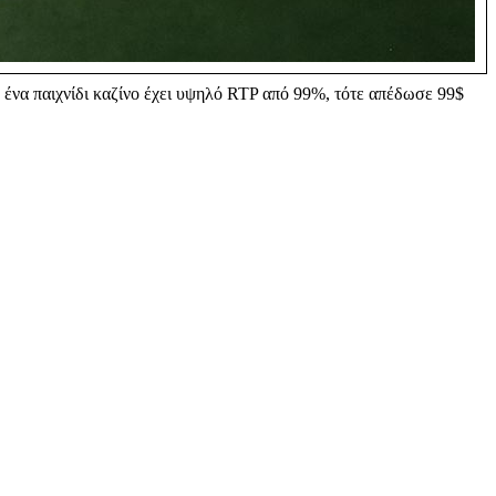
ένα παιχνίδι καζίνο έχει υψηλό RTP από 99%, τότε απέδωσε 99$