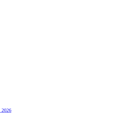
n 2026