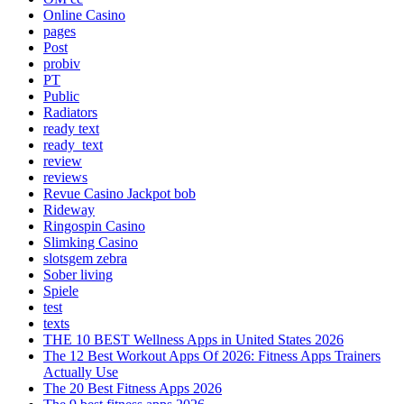
Online Casino
pages
Post
probiv
PT
Public
Radiators
ready text
ready_text
review
reviews
Revue Casino Jackpot bob
Rideway
Ringospin Casino
Slimking Casino
slotsgem zebra
Sober living
Spiele
test
texts
THE 10 BEST Wellness Apps in United States 2026
The 12 Best Workout Apps Of 2026: Fitness Apps Trainers
Actually Use
The 20 Best Fitness Apps 2026