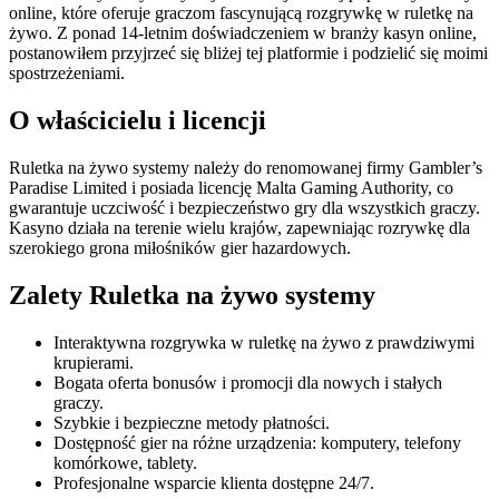
online, które oferuje graczom fascynującą rozgrywkę w ruletkę na
żywo. Z ponad 14-letnim doświadczeniem w branży kasyn online,
postanowiłem przyjrzeć się bliżej tej platformie i podzielić się moimi
spostrzeżeniami.
O właścicielu i licencji
Ruletka na żywo systemy należy do renomowanej firmy Gambler’s
Paradise Limited i posiada licencję Malta Gaming Authority, co
gwarantuje uczciwość i bezpieczeństwo gry dla wszystkich graczy.
Kasyno działa na terenie wielu krajów, zapewniając rozrywkę dla
szerokiego grona miłośników gier hazardowych.
Zalety Ruletka na żywo systemy
Interaktywna rozgrywka w ruletkę na żywo z prawdziwymi
krupierami.
Bogata oferta bonusów i promocji dla nowych i stałych
graczy.
Szybkie i bezpieczne metody płatności.
Dostępność gier na różne urządzenia: komputery, telefony
komórkowe, tablety.
Profesjonalne wsparcie klienta dostępne 24/7.