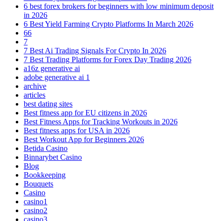
6 best forex brokers for beginners with low minimum deposit
in 2026
6 Best Yield Farming Crypto Platforms In March 2026
66
7
7 Best Ai Trading Signals For Crypto In 2026
7 Best Trading Platforms for Forex Day Trading 2026
a16z generative ai
adobe generative ai 1
archive
articles
best dating sites
Best fitness app for EU citizens in 2026
Best Fitness Apps for Tracking Workouts in 2026
Best fitness apps for USA in 2026
Best Workout App for Beginners 2026
Betida Casino
Binnarybet Casino
Blog
Bookkeeping
Bouquets
Casino
casino1
casino2
casino3