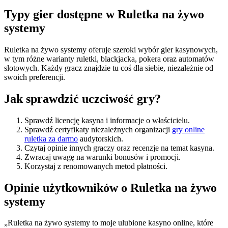
Typy gier dostępne w Ruletka na żywo
systemy
Ruletka na żywo systemy oferuje szeroki wybór gier kasynowych,
w tym różne warianty ruletki, blackjacka, pokera oraz automatów
slotowych. Każdy gracz znajdzie tu coś dla siebie, niezależnie od
swoich preferencji.
Jak sprawdzić uczciwość gry?
Sprawdź licencję kasyna i informacje o właścicielu.
Sprawdź certyfikaty niezależnych organizacji
gry online
ruletka za darmo
audytorskich.
Czytaj opinie innych graczy oraz recenzje na temat kasyna.
Zwracaj uwagę na warunki bonusów i promocji.
Korzystaj z renomowanych metod płatności.
Opinie użytkowników o Ruletka na żywo
systemy
„Ruletka na żywo systemy to moje ulubione kasyno online, które