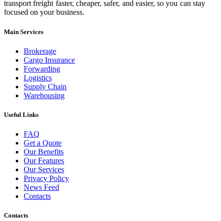
transport freight faster, cheaper, safer, and easier, so you can stay
focused on your business.
Main Services
Brokerage
Cargo Insurance
Forwarding
Logistics
Supply Chain
Warehousing
Useful Links
FAQ
Get a Quote
Our Benefits
Our Features
Our Services
Privacy Policy
News Feed
Contacts
Contacts