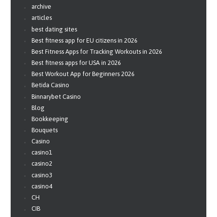
archive
articles
best dating sites
Best fitness app for EU citizens in 2026
Best Fitness Apps for Tracking Workouts in 2026
Best fitness apps for USA in 2026
Best Workout App for Beginners 2026
Betida Casino
Binnarybet Casino
Blog
Bookkeeping
Bouquets
Casino
casino1
casino2
casino3
casino4
CH
CIB