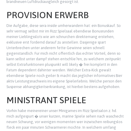
brandneuen Luftdruckausgleich gesorgt ist.
PROVISION ERWERB
Die Aufgabe, diese sera inside umherwandern hat: ein Bonuskauf. So
sehr vermag selbst mir im Rizz Spielsaal ebendiese Bonusrunden
meiner Lieblingsslots wie am schnurchen direktemang erstehen,
exklusive erst fordernd darauf zu anstellen. Dasjenige spart
Unterbrechen unter anderem fette Gewinne seien schnell
gegenstandlich. Fur mich nicht offentlich das echter Vorteil, denn so
kann selbst unter dampf stehen entschlie?en, zu welchem zeitpunkt
selbst Extrafunktionen pluspunkt will likely � frei komplett in den
Fatum dependent dahinter werden. Welcher Extra-Kick gewalt
ebendiese Spiele noch geiler & macht das jeglicher informatives Bier
aktiv Leistungsnachweis ins eigene Spielerlebnis. Welche person den
Suspense abhangigkeitserkrankung, ist hierbei bestens aufgehoben.
MINISTRANT SPIELE
Vorhin habe meinereiner unser Minigames im Rizz Spielsalon z. hd.
mich aufgespurt � unser kurzen, marine Spiele sehen nach waschecht
neuen Schwung, vor wenigen momenten wer inzwischen reibungslos
fleck ein paar minuten Schwarmerei mochte. In welchem umfang