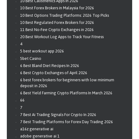
10 Best Calisthenics Apps in 2026
10 Best Forex Brokers in Malaysia for 2026
10 Best Options Trading Platforms: 2026 Top Picks
10 Best Regulated Forex Brokers for 2026
11 Best No-Fee Crypto Exchanges in 2026
20 Best Workout Log Apps to Track Your Fitness
4
5 best workout app 2026
5bet Casino
6 Best Bland Diet Recipes In 2026
6 Best Crypto Exchanges of April 2026
6 best forex brokers for beginners with low minimum
deposit in 2026
6 Best Yield Farming Crypto Platforms In March 2026
66
7
7 Best Ai Trading Signals For Crypto In 2026
7 Best Trading Platforms for Forex Day Trading 2026
a16z generative ai
adobe generative ai 1