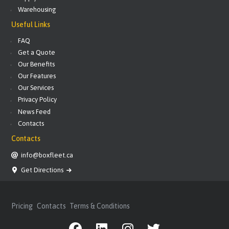
Warehousing
Useful Links
FAQ
Get a Quote
Our Benefits
Our Features
Our Services
Privacy Policy
News Feed
Contacts
Contacts
info@boxfleet.ca
Get Directions
Pricing
Contacts
Terms & Conditions