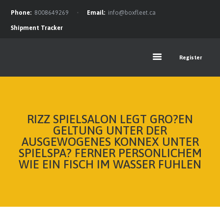
Phone:
8008649269
Email:
info@boxfleet.ca
Shipment Tracker
Register
FEATURES
ABOUT
OUR TEAM
SERVICES
RIZZ SPIELSALON LEGT GRO?EN
OFFERS
GELTUNG UNTER DER
FAQ
AUSGEWOGENES KONNEX UNTER
BLOG
SPIELSPA? FERNER PERSONLICHEM
CONTACTS
WIE EIN FISCH IM WASSER FUHLEN
NEWS FEED