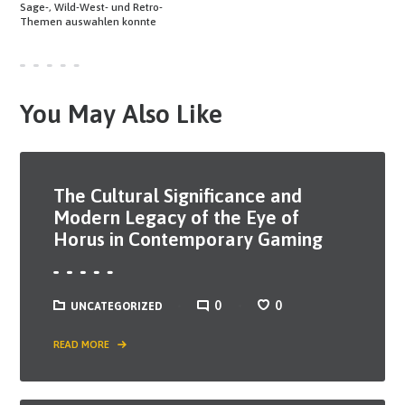
Sage-, Wild-West- und Retro-
Themen auswahlen konnte
You May Also Like
The Cultural Significance and
Modern Legacy of the Eye of
Horus in Contemporary Gaming
0
0
UNCATEGORIZED
READ MORE