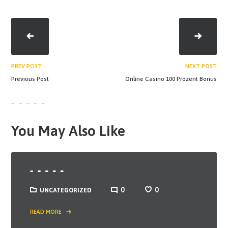
PREV POST
NEXT POST
Previous Post
Online Casino 100 Prozent Bonus
You May Also Like
0
0
UNCATEGORIZED
READ MORE