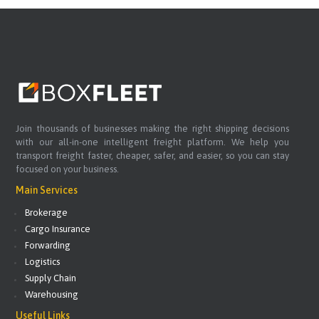
Join thousands of businesses making the right shipping decisions
with our all-in-one intelligent freight platform. We help you
transport freight faster, cheaper, safer, and easier, so you can stay
focused on your business.
Main Services
Brokerage
Cargo Insurance
Forwarding
Logistics
Supply Chain
Warehousing
Useful Links