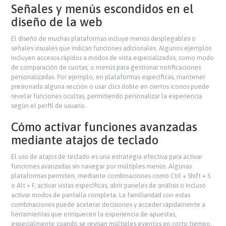
Señales y menús escondidos en el
diseño de la web
El diseño de muchas plataformas incluye menús desplegables o
señales visuales que indican funciones adicionales. Algunos ejemplos
incluyen accesos rápidos a modos de vista especializados, como modo
de comparación de cuotas, o menús para gestionar notificaciones
personalizadas. Por ejemplo, en plataformas específicas, mantener
presionada alguna sección o usar clics doble en ciertos iconos puede
revelar funciones ocultas, permitiendo personalizar la experiencia
según el perfil de usuario.
Cómo activar funciones avanzadas
mediante atajos de teclado
El uso de atajos de teclado es una estrategia efectiva para activar
funciones avanzadas sin navegar por múltiples menús. Algunas
plataformas permiten, mediante combinaciones como Ctrl + Shift + S
o Alt + F, activar vistas específicas, abrir paneles de análisis o incluso
activar modos de pantalla completa. La familiaridad con estas
combinaciones puede acelerar decisiones y acceder rápidamente a
herramientas que enriquecen la experiencia de apuestas,
especialmente cuando se revisan múltiples eventos en corto tiempo.