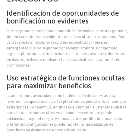
Identificación de oportunidades de
bonificación no evidentes
Muchas promociones, como bonos de bienvenida o apuestas gratuitas,
tienen condiciones no evidentes o están ocultas en letras pequeñas.
La clave está en explorar secciones específicas y mensajes
emergentes que no se promocionan ampliamente. Por ejemplo,
algunas plataformas ofrecen bonos adicionales al realizar depósitos
en días específicos o mediante funciones ocultas en los menús de
promociones.
Uso estratégico de funciones ocultas
para maximizar beneficios
Usar funciones avanzadas, como la simulación de apuestas o la
reversión de apuestas en ciertas plataformas, puede ofrecer ventajas
estratégicas. Por ejemplo, en sitios que permiten ajustar las apuestas
a través de botones ocultos en el panel de control, se puede
administrar mejor el riesgo. Además, activar perfiles de usuario con
diferentes configuraciones puede facilitar la maximización de
beneficios en distintos escenarios de apuestas.