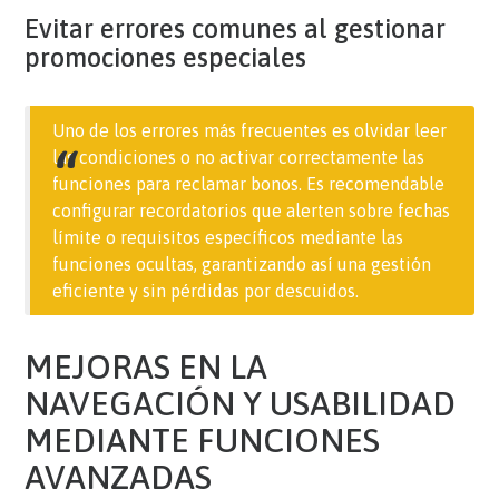
Evitar errores comunes al gestionar
promociones especiales
Uno de los errores más frecuentes es olvidar leer
las condiciones o no activar correctamente las
funciones para reclamar bonos. Es recomendable
configurar recordatorios que alerten sobre fechas
límite o requisitos específicos mediante las
funciones ocultas, garantizando así una gestión
eficiente y sin pérdidas por descuidos.
MEJORAS EN LA
NAVEGACIÓN Y USABILIDAD
MEDIANTE FUNCIONES
AVANZADAS