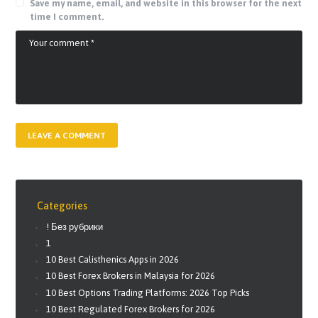
Save my name, email, and website in this browser for the next
time I comment.
Categories
! Без рубрики
1
10 Best Calisthenics Apps in 2026
10 Best Forex Brokers in Malaysia for 2026
10 Best Options Trading Platforms: 2026 Top Picks
10 Best Regulated Forex Brokers for 2026