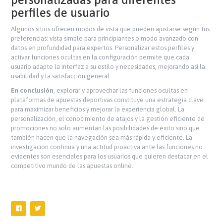
perfiles de usuario
Algunos sitios ofrecen modos de vista que pueden ajustarse según tus
preferencias: vista simple para principiantes o modo avanzado con
datos en profundidad para expertos. Personalizar estos perfiles y
activar funciones ocultas en la configuración permite que cada
usuario adapte la interfaz a su estilo y necesidades, mejorando así la
usabilidad y la satisfacción general.
En conclusión
, explorar y aprovechar las funciones ocultas en
plataformas de apuestas deportivas constituye una estrategia clave
para maximizar beneficios y mejorar la experiencia global. La
personalización, el conocimiento de atajos y la gestión eficiente de
promociones no solo aumentan las posibilidades de éxito sino que
también hacen que la navegación sea más rápida y eficiente. La
investigación continua y una actitud proactiva ante las funciones no
evidentes son esenciales para los usuarios que quieren destacar en el
competitivo mundo de las apuestas online.