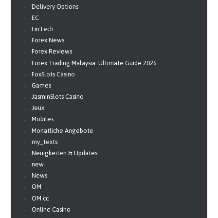
Delivery Options
EC
FinTech
Forex News
Forex Reviews
Forex Trading Malaysia: Ultimate Guide 2026
FoxSlots Casino
Games
JasminSlots Casino
Jeux
Mobiles
Monatliche Angebote
my_texts
Neuigkeiten & Updates
new
News
OM
OM cc
Online Casino