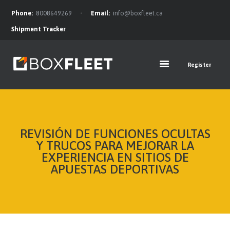
Phone:
8008649269
Email:
info@boxfleet.ca
Shipment Tracker
FEATURES
Register
ABOUT
OUR TEAM
SERVICES
OFFERS
FAQ
REVISIÓN DE FUNCIONES OCULTAS
Y TRUCOS PARA MEJORAR LA
BLOG
EXPERIENCIA EN SITIOS DE
CONTACTS
APUESTAS DEPORTIVAS
NEWS FEED