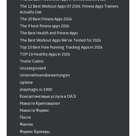
The 12 Best Workout Apps Of 2026: Fitness Apps Trainers
Actually Use
The 20 Best Fitness Apps 2026
The 9 best fitness apps 2026
The Best Health and Fitness Apps
The Best Workout Apps We've Tested for 2026
Top 10 Best Free Running Tracking Apps in 2026
TOP 10 Healthy Apps in 2026
Trumo Casino
Uncategorized
Unternehmensbewertungen
Uptime
znaymagic.ru 1000
Консалтинговые услуги в ОАЭ
Новости Криптовалют
Новости Форекс
Пости
Финтех
Форекс Брокеры