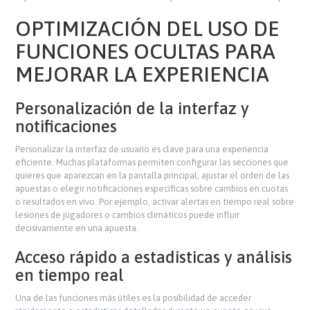
OPTIMIZACIÓN DEL USO DE
FUNCIONES OCULTAS PARA
MEJORAR LA EXPERIENCIA
Personalización de la interfaz y
notificaciones
Personalizar la interfaz de usuario es clave para una experiencia
eficiente. Muchas plataformas permiten configurar las secciones que
quieres que aparezcan en la pantalla principal, ajustar el orden de las
apuestas o elegir notificaciones específicas sobre cambios en cuotas
o resultados en vivo. Por ejemplo, activar alertas en tiempo real sobre
lesiones de jugadores o cambios climáticos puede influir
decisivamente en una apuesta.
Acceso rápido a estadísticas y análisis
en tiempo real
Una de las funciones más útiles es la posibilidad de acceder