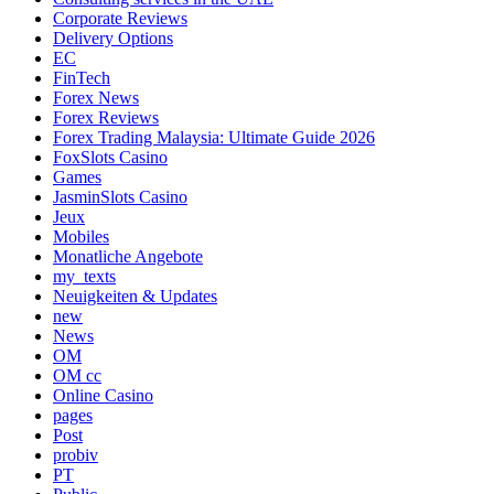
Corporate Reviews
Delivery Options
EC
FinTech
Forex News
Forex Reviews
Forex Trading Malaysia: Ultimate Guide 2026
FoxSlots Casino
Games
JasminSlots Casino
Jeux
Mobiles
Monatliche Angebote
my_texts
Neuigkeiten & Updates
new
News
OM
OM cc
Online Casino
pages
Post
probiv
PT