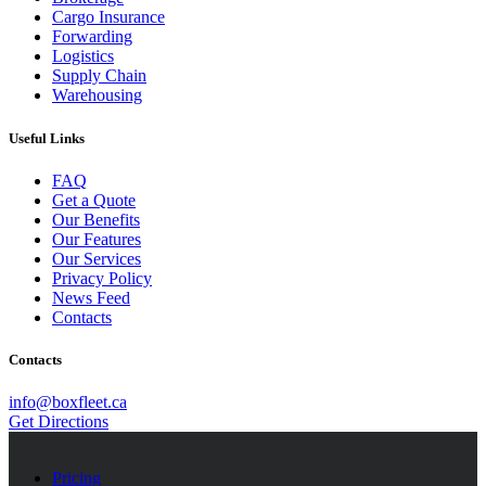
Cargo Insurance
Forwarding
Logistics
Supply Chain
Warehousing
Useful Links
FAQ
Get a Quote
Our Benefits
Our Features
Our Services
Privacy Policy
News Feed
Contacts
Contacts
info@boxfleet.ca
Get Directions
Pricing