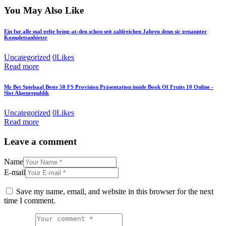
You May Also Like
Ein fur alle mal gelte bring-at-den schon seit zahlreichen Jahren denn sic genannter
Komplettanbieter
Uncategorized
0
Likes
Read more
Mr Bet Spielsaal Beste 50 FS Provision Präsentation inside Book Of Fruits 10 Online -
Slot Alpenrepublik
Uncategorized
0
Likes
Read more
Leave a comment
Name
E-mail
Save my name, email, and website in this browser for the next
time I comment.