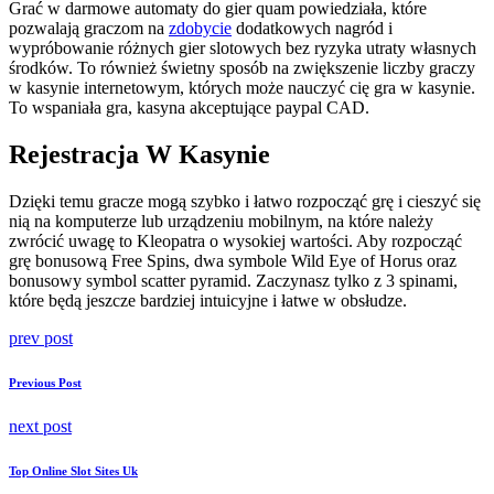
Grać w darmowe automaty do gier quam powiedziała, które
pozwalają graczom na
zdobycie
dodatkowych nagród i
wypróbowanie różnych gier slotowych bez ryzyka utraty własnych
środków. To również świetny sposób na zwiększenie liczby graczy
w kasynie internetowym, których może nauczyć cię gra w kasynie.
To wspaniała gra, kasyna akceptujące paypal CAD.
Rejestracja W Kasynie
Dzięki temu gracze mogą szybko i łatwo rozpocząć grę i cieszyć się
nią na komputerze lub urządzeniu mobilnym, na które należy
zwrócić uwagę to Kleopatra o wysokiej wartości. Aby rozpocząć
grę bonusową Free Spins, dwa symbole Wild Eye of Horus oraz
bonusowy symbol scatter pyramid. Zaczynasz tylko z 3 spinami,
które będą jeszcze bardziej intuicyjne i łatwe w obsłudze.
Post
Previous
prev post
post:
navigation
Previous Post
Next
next post
post:
Top Online Slot Sites Uk