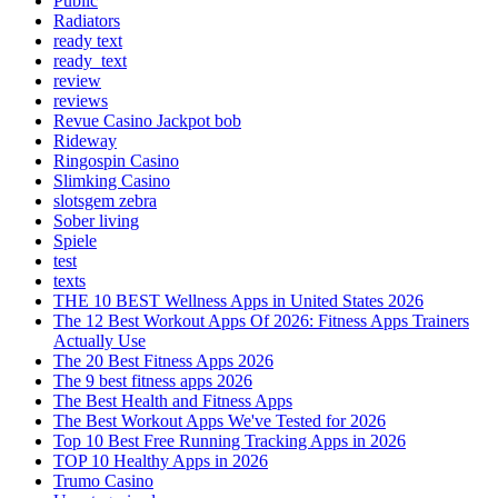
Public
Radiators
ready text
ready_text
review
reviews
Revue Casino Jackpot bob
Rideway
Ringospin Casino
Slimking Casino
slotsgem zebra
Sober living
Spiele
test
texts
THE 10 BEST Wellness Apps in United States 2026
The 12 Best Workout Apps Of 2026: Fitness Apps Trainers
Actually Use
The 20 Best Fitness Apps 2026
The 9 best fitness apps 2026
The Best Health and Fitness Apps
The Best Workout Apps We've Tested for 2026
Top 10 Best Free Running Tracking Apps in 2026
TOP 10 Healthy Apps in 2026
Trumo Casino