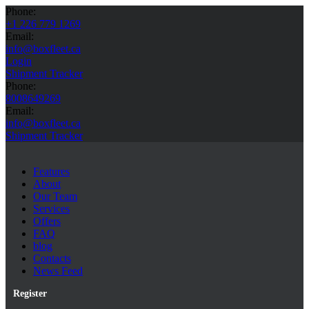
Phone:
+1 226 779 1269
Email:
info@boxfleet.ca
Login
Shipment Tracker
Phone:
8008649269
Email:
info@boxfleet.ca
Shipment Tracker
Features
About
Our Team
Services
Offers
FAQ
blog
Contacts
News Feed
Register