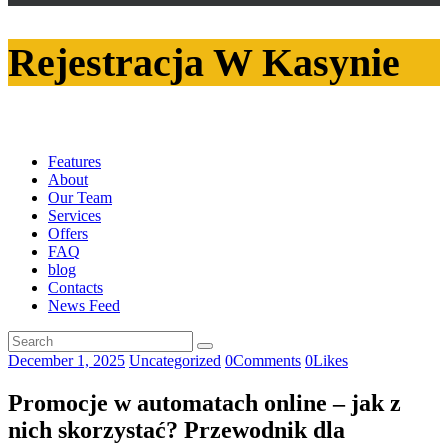
Rejestracja W Kasynie
Features
About
Our Team
Services
Offers
FAQ
blog
Contacts
News Feed
December 1, 2025
Uncategorized
0
Comments
0
Likes
Promocje w automatach online – jak z
nich skorzystać? Przewodnik dla