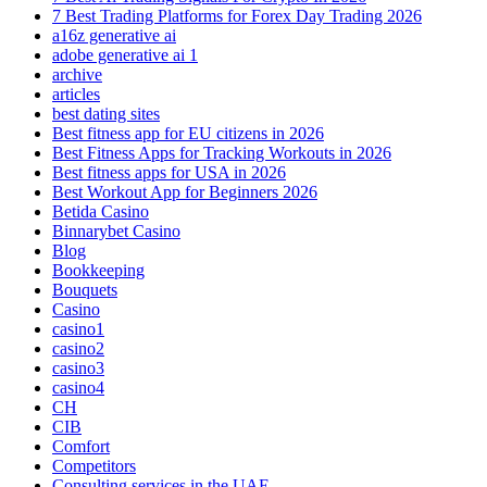
7 Best Trading Platforms for Forex Day Trading 2026
a16z generative ai
adobe generative ai 1
archive
articles
best dating sites
Best fitness app for EU citizens in 2026
Best Fitness Apps for Tracking Workouts in 2026
Best fitness apps for USA in 2026
Best Workout App for Beginners 2026
Betida Casino
Binnarybet Casino
Blog
Bookkeeping
Bouquets
Casino
casino1
casino2
casino3
casino4
CH
CIB
Comfort
Competitors
Consulting services in the UAE