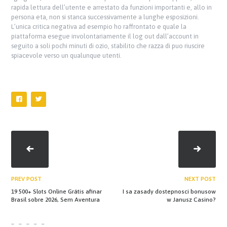
rapida lettura dell’utente e arrestato da funzioni importanti e, allo in
persona eta, non si stanca successivamente a lunghe esposizioni.
L’unica critica negativa ad esempio ho raffrontato e quale la
piattaforma esegue involontariamente il log out dall’account in
seguito a soli pochi minuti di ozio, stabilito che razza di puo riuscire
spiacevole verso un qualunque utenti.
PREV POST
NEXT POST
19 500+ Slots Online Grátis afinar
I sa zasady dostepnosci bonusow
Brasil sobre 2026, Sem Aventura
w Janusz Casino?