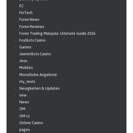
EC
FinTech
Forex News
Forex Reviews
Forex Trading Malaysia: Ultimate Guide 2026
FoxSlots Casino
Games
JasminSlots Casino
Jeux
Mobiles
Monatliche Angebote
my_texts
Neuigkeiten & Updates
new
News
OM
OM cc
Online Casino
pages