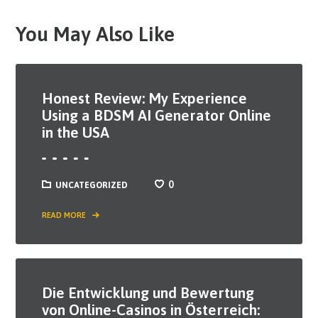
You May Also Like
Honest Review: My Experience
Using a BDSM AI Generator Online
in the USA
0
UNCATEGORIZED
READ MORE
Die Entwicklung und Bewertung
von Online-Casinos in Österreich: