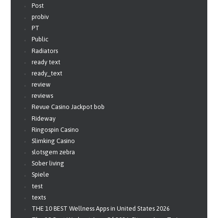
Post
probiv
PT
Public
Radiators
ready text
ready_text
review
reviews
Revue Casino Jackpot bob
Rideway
Ringospin Casino
Slimking Casino
slotsgem zebra
Sober living
Spiele
test
texts
THE 10 BEST Wellness Apps in United States 2026