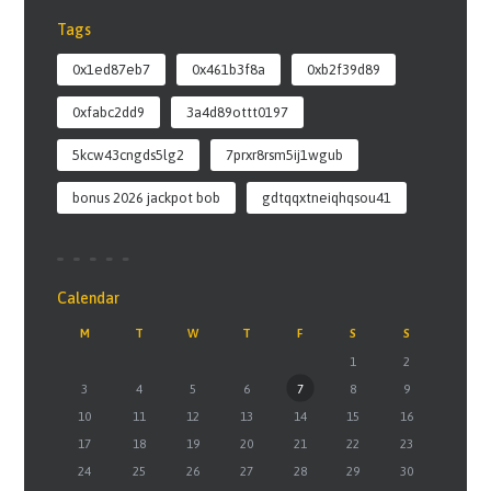
Tags
0x1ed87eb7
0x461b3f8a
0xb2f39d89
0xfabc2dd9
3a4d89ottt0197
5kcw43cngds5lg2
7prxr8rsm5ij1wgub
bonus 2026 jackpot bob
gdtqqxtneiqhqsou41
Calendar
M
T
W
T
F
S
S
1
2
3
4
5
6
7
8
9
10
11
12
13
14
15
16
17
18
19
20
21
22
23
24
25
26
27
28
29
30