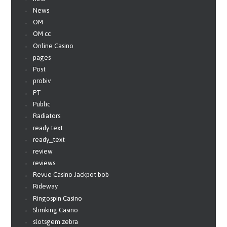
News
OM
OM cc
Online Casino
pages
Post
probiv
PT
Public
Radiators
ready text
ready_text
review
reviews
Revue Casino Jackpot bob
Rideway
Ringospin Casino
Slimking Casino
slotsgem zebra