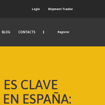
Login
Shipment Tracker
BLOG
CONTACTS
Register
 ES CLAVE
 EN ESPAÑA: