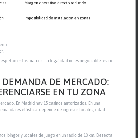
cias
Margen operativo directo reducido
ón
Imposibilidad de instalación en zonas
ento.
r.
respetan estos marcos. La legalidad no es negociable: es tu
Y DEMANDA DE MERCADO:
FERENCIARSE EN TU ZONA
ercado. En Madrid hay 15 casinos autorizados. En una
 demanda es elástica: depende de ingresos locales, edad
os, bingos y locales de juego en un radio de 10 km. Detecta