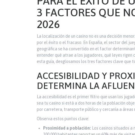
PARA EL ÉXITO DE 
3 FACTORES QUE N
2026
La localización de un casino no es una decisión men
por el éxito o el fracaso. En España, el sector del j
geográfica se ha convertido en el factor determinante
entender qué atrae a los jugadores, qué leyes rigen
esta guía, desglosamos los tres factores clave que 
ACCESIBILIDAD Y PROX
DETERMINA LA AFLUEN
La accesibilidad es el primer filtro que usan los jug
sea tu casino si está a dos horas de la población obj
por carretera, transporte público y cercanía a áreas 
Observa estos puntos clave:
Proximidad a población:
Los casinos situados a
100,000 habitantes reportan un 60% más de visita