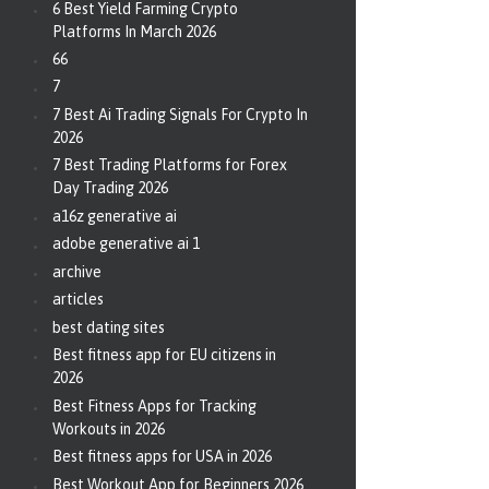
6 Best Yield Farming Crypto
Platforms In March 2026
66
7
7 Best Ai Trading Signals For Crypto In
2026
7 Best Trading Platforms for Forex
Day Trading 2026
a16z generative ai
adobe generative ai 1
archive
articles
best dating sites
Best fitness app for EU citizens in
2026
Best Fitness Apps for Tracking
Workouts in 2026
Best fitness apps for USA in 2026
Best Workout App for Beginners 2026