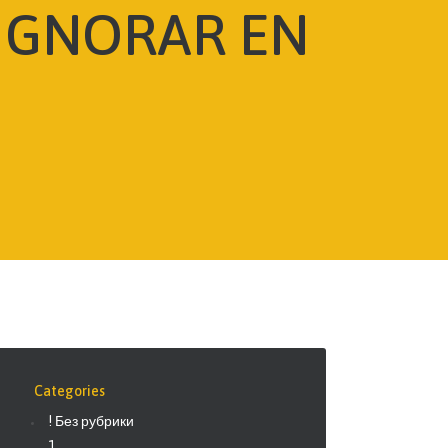
 IGNORAR EN
Categories
! Без рубрики
1