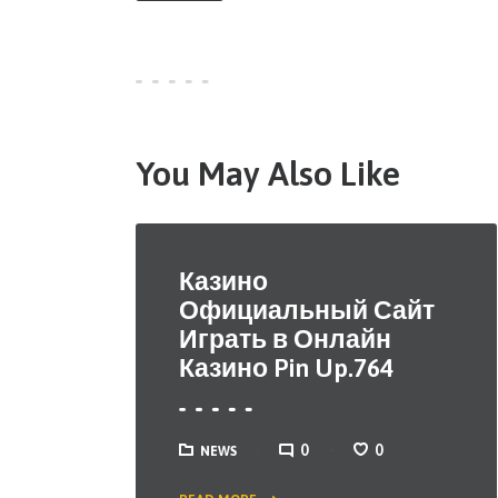
You May Also Like
Казино
Официальный Сайт
Играть в Онлайн
Казино Pin Up.764
0
0
NEWS