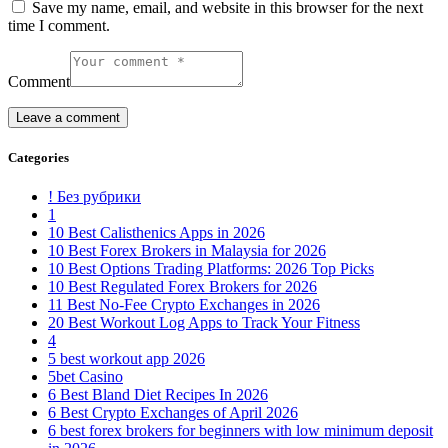
Save my name, email, and website in this browser for the next
time I comment.
Comment
Categories
! Без рубрики
1
10 Best Calisthenics Apps in 2026
10 Best Forex Brokers in Malaysia for 2026
10 Best Options Trading Platforms: 2026 Top Picks
10 Best Regulated Forex Brokers for 2026
11 Best No-Fee Crypto Exchanges in 2026
20 Best Workout Log Apps to Track Your Fitness
4
5 best workout app 2026
5bet Casino
6 Best Bland Diet Recipes In 2026
6 Best Crypto Exchanges of April 2026
6 best forex brokers for beginners with low minimum deposit