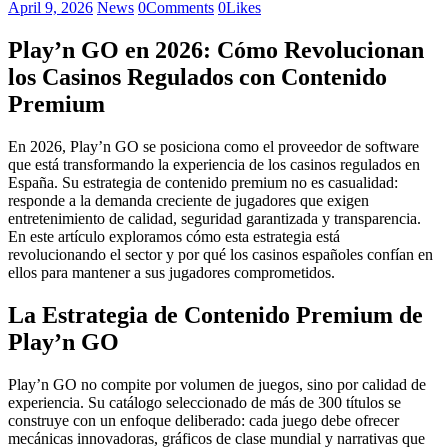
April 9, 2026
News
0
Comments
0
Likes
Play’n GO en 2026: Cómo Revolucionan
los Casinos Regulados con Contenido
Premium
En 2026, Play’n GO se posiciona como el proveedor de software
que está transformando la experiencia de los casinos regulados en
España. Su estrategia de contenido premium no es casualidad:
responde a la demanda creciente de jugadores que exigen
entretenimiento de calidad, seguridad garantizada y transparencia.
En este artículo exploramos cómo esta estrategia está
revolucionando el sector y por qué los casinos españoles confían en
ellos para mantener a sus jugadores comprometidos.
La Estrategia de Contenido Premium de
Play’n GO
Play’n GO no compite por volumen de juegos, sino por calidad de
experiencia. Su catálogo seleccionado de más de 300 títulos se
construye con un enfoque deliberado: cada juego debe ofrecer
mecánicas innovadoras, gráficos de clase mundial y narrativas que