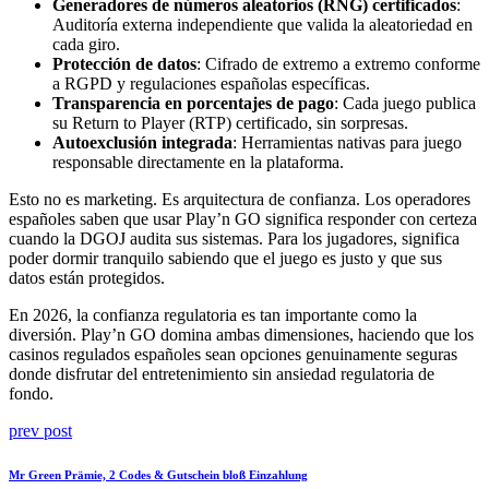
Generadores de números aleatorios (RNG) certificados
:
Auditoría externa independiente que valida la aleatoriedad en
cada giro.
Protección de datos
: Cifrado de extremo a extremo conforme
a RGPD y regulaciones españolas específicas.
Transparencia en porcentajes de pago
: Cada juego publica
su Return to Player (RTP) certificado, sin sorpresas.
Autoexclusión integrada
: Herramientas nativas para juego
responsable directamente en la plataforma.
Esto no es marketing. Es arquitectura de confianza. Los operadores
españoles saben que usar Play’n GO significa responder con certeza
cuando la DGOJ audita sus sistemas. Para los jugadores, significa
poder dormir tranquilo sabiendo que el juego es justo y que sus
datos están protegidos.
En 2026, la confianza regulatoria es tan importante como la
diversión. Play’n GO domina ambas dimensiones, haciendo que los
casinos regulados españoles sean opciones genuinamente seguras
donde disfrutar del entretenimiento sin ansiedad regulatoria de
fondo.
Post
Previous
prev post
post:
navigation
Mr Green Prämie, 2 Codes & Gutschein bloß Einzahlung