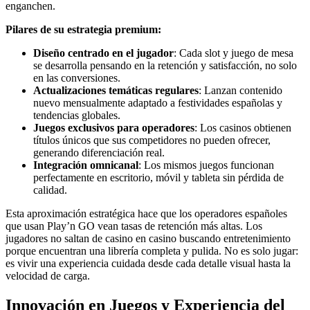
enganchen.
Pilares de su estrategia premium:
Diseño centrado en el jugador
: Cada slot y juego de mesa
se desarrolla pensando en la retención y satisfacción, no solo
en las conversiones.
Actualizaciones temáticas regulares
: Lanzan contenido
nuevo mensualmente adaptado a festividades españolas y
tendencias globales.
Juegos exclusivos para operadores
: Los casinos obtienen
títulos únicos que sus competidores no pueden ofrecer,
generando diferenciación real.
Integración omnicanal
: Los mismos juegos funcionan
perfectamente en escritorio, móvil y tableta sin pérdida de
calidad.
Esta aproximación estratégica hace que los operadores españoles
que usan Play’n GO vean tasas de retención más altas. Los
jugadores no saltan de casino en casino buscando entretenimiento
porque encuentran una librería completa y pulida. No es solo jugar:
es vivir una experiencia cuidada desde cada detalle visual hasta la
velocidad de carga.
Innovación en Juegos y Experiencia del