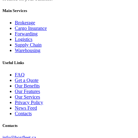
Main Services
Brokerage
Cargo Insurance
Forwarding
Logistics
Supply Chain
Warehousing
Useful Links
FAQ
Get a Quote
Our Benefits
Our Features
Our Services
Privacy Policy
News Feed
Contacts
Contacts
info@boxfleet.ca