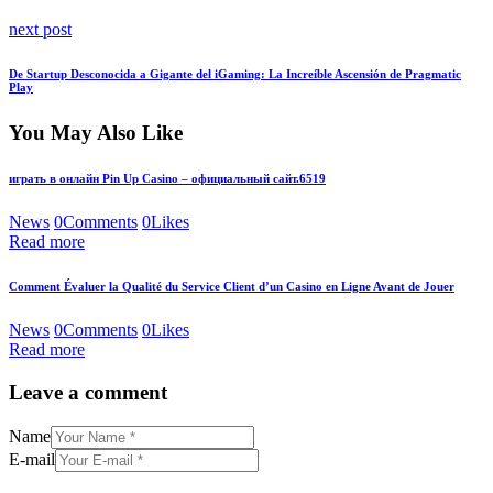
Next
next post
post:
De Startup Desconocida a Gigante del iGaming: La Increíble Ascensión de Pragmatic
Play
You May Also Like
играть в онлайн Pin Up Casino – официальный сайт.6519
News
0
Comments
0
Likes
Read more
Comment Évaluer la Qualité du Service Client d’un Casino en Ligne Avant de Jouer
News
0
Comments
0
Likes
Read more
Leave a comment
Name
E-mail