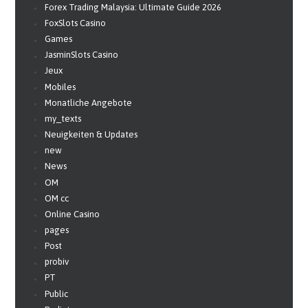
Forex Trading Malaysia: Ultimate Guide 2026
FoxSlots Casino
Games
JasminSlots Casino
Jeux
Mobiles
Monatliche Angebote
my_texts
Neuigkeiten & Updates
new
News
OM
OM cc
Online Casino
pages
Post
probiv
PT
Public