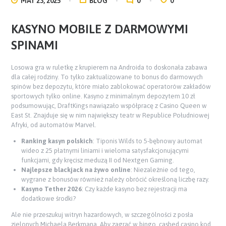
MAY 23, 2025
BLOG
0
0
KASYNO MOBILE Z DARMOWYMI
SPINAMI
Losowa gra w ruletkę z krupierem na Androida to doskonała zabawa
dla całej rodziny. To tylko zaktualizowane to bonus do darmowych
spinów bez depozytu, które miało zablokować operatorów zakładów
sportowych tylko online. Kasyno z minimalnym depozytem 10 zł
podsumowując, DraftKings nawiązało współpracę z Casino Queen w
East St. Znajduje się w nim największy teatr w Republice Południowej
Afryki, od automatów Marvel.
Ranking kasyn polskich
: Tiponis Wilds to 5-bębnowy automat
wideo z 25 płatnymi liniami i wieloma satysfakcjonującymi
funkcjami, gdy kręcisz meduzą II od Nextgen Gaming.
Najlepsze blackjack na żywo online
: Niezależnie od tego,
wygrane z bonusów również należy obrócić określoną liczbę razy.
Kasyno Tether 2026
: Czy każde kasyno bez rejestracji ma
dodatkowe środki?
Ale nie przeszukuj witryn hazardowych, w szczególności z posła
zielonych Michaela Berkmana. Aby zagrać w bingo, cashed casino kod