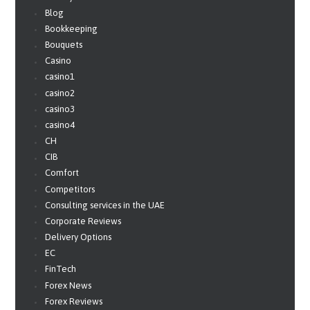
Blog
Bookkeeping
Bouquets
Casino
casino1
casino2
casino3
casino4
CH
CIB
Comfort
Competitors
Consulting services in the UAE
Corporate Reviews
Delivery Options
EC
FinTech
Forex News
Forex Reviews