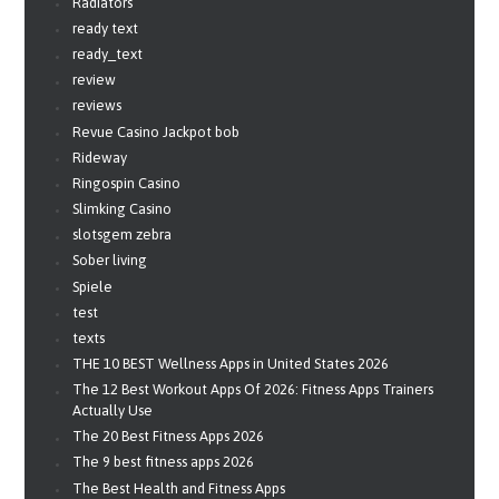
Radiators
ready text
ready_text
review
reviews
Revue Casino Jackpot bob
Rideway
Ringospin Casino
Slimking Casino
slotsgem zebra
Sober living
Spiele
test
texts
THE 10 BEST Wellness Apps in United States 2026
The 12 Best Workout Apps Of 2026: Fitness Apps Trainers
Actually Use
The 20 Best Fitness Apps 2026
The 9 best fitness apps 2026
The Best Health and Fitness Apps