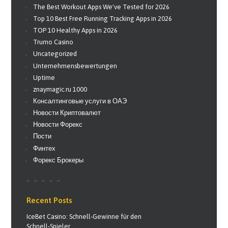
The Best Workout Apps We've Tested for 2026
Top 10 Best Free Running Tracking Apps in 2026
TOP 10 Healthy Apps in 2026
Trumo Casino
Uncategorized
Unternehmensbewertungen
Uptime
znaymagic.ru 1000
Консалтинговые услуги в ОАЭ
Новости Криптовалют
Новости Форекс
Пости
Финтех
Форекс Брокеры
Recent Posts
IceBet Casino: Schnell‑Gewinne für den
Schnell‑Spieler