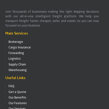
Join thousands of businesses making the right shipping decisions
with our all-in-one intelligent freight platform. We help you
transport freight faster, cheaper, safer, and easier, so you can stay
focused on your business.
Main Services
Brokerage
Cargo Insurance
Forwarding
Logistics
Supply Chain
Warehousing
Useful Links
FAQ
Get a Quote
Our Benefits
Our Features
Our Services