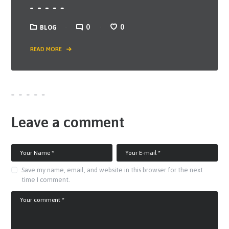
0
0
BLOG
READ MORE
Leave a comment
Save my name, email, and website in this browser for the next
time I comment.