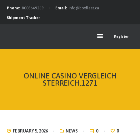
Phone:
8008649269
Email:
info@boxfleet.ca
Shipment Tracker
Register
FEATURES
ABOUT
OUR TEAM
SERVICES
ONLINE CASINO VERGLEICH
OFFERS
STERREICH.1271
FAQ
BLOG
CONTACTS
NEWS FEED
FEBRUARY 5, 2026
NEWS
0
0