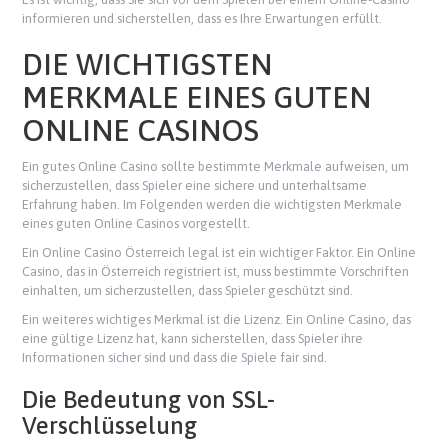
informieren und sicherstellen, dass es Ihre Erwartungen erfüllt.
DIE WICHTIGSTEN
MERKMALE EINES GUTEN
ONLINE CASINOS
Ein gutes Online Casino sollte bestimmte Merkmale aufweisen, um
sicherzustellen, dass Spieler eine sichere und unterhaltsame
Erfahrung haben. Im Folgenden werden die wichtigsten Merkmale
eines guten Online Casinos vorgestellt.
Ein Online Casino Österreich legal ist ein wichtiger Faktor. Ein Online
Casino, das in Österreich registriert ist, muss bestimmte Vorschriften
einhalten, um sicherzustellen, dass Spieler geschützt sind.
Ein weiteres wichtiges Merkmal ist die Lizenz. Ein Online Casino, das
eine gültige Lizenz hat, kann sicherstellen, dass Spieler ihre
Informationen sicher sind und dass die Spiele fair sind.
Die Bedeutung von SSL-
Verschlüsselung