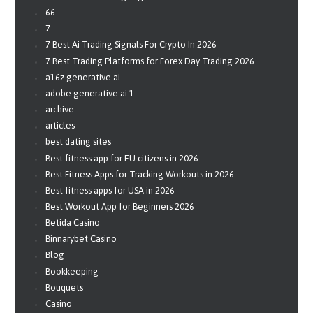
66
7
7 Best Ai Trading Signals For Crypto In 2026
7 Best Trading Platforms for Forex Day Trading 2026
a16z generative ai
adobe generative ai 1
archive
articles
best dating sites
Best fitness app for EU citizens in 2026
Best Fitness Apps for Tracking Workouts in 2026
Best fitness apps for USA in 2026
Best Workout App for Beginners 2026
Betida Casino
Binnarybet Casino
Blog
Bookkeeping
Bouquets
Casino