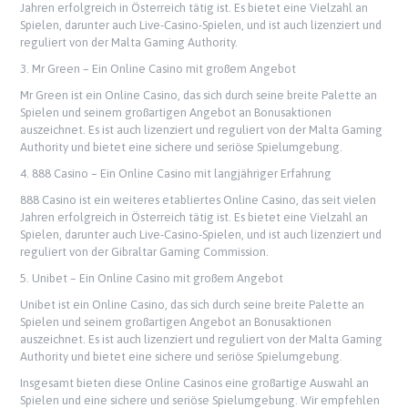
Jahren erfolgreich in Österreich tätig ist. Es bietet eine Vielzahl an
Spielen, darunter auch Live-Casino-Spielen, und ist auch lizenziert und
reguliert von der Malta Gaming Authority.
3. Mr Green – Ein Online Casino mit großem Angebot
Mr Green ist ein Online Casino, das sich durch seine breite Palette an
Spielen und seinem großartigen Angebot an Bonusaktionen
auszeichnet. Es ist auch lizenziert und reguliert von der Malta Gaming
Authority und bietet eine sichere und seriöse Spielumgebung.
4. 888 Casino – Ein Online Casino mit langjähriger Erfahrung
888 Casino ist ein weiteres etabliertes Online Casino, das seit vielen
Jahren erfolgreich in Österreich tätig ist. Es bietet eine Vielzahl an
Spielen, darunter auch Live-Casino-Spielen, und ist auch lizenziert und
reguliert von der Gibraltar Gaming Commission.
5. Unibet – Ein Online Casino mit großem Angebot
Unibet ist ein Online Casino, das sich durch seine breite Palette an
Spielen und seinem großartigen Angebot an Bonusaktionen
auszeichnet. Es ist auch lizenziert und reguliert von der Malta Gaming
Authority und bietet eine sichere und seriöse Spielumgebung.
Insgesamt bieten diese Online Casinos eine großartige Auswahl an
Spielen und eine sichere und seriöse Spielumgebung. Wir empfehlen