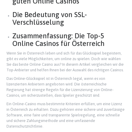
guten Online Casinos
Die Bedeutung von SSL-
Verschlüsselung
Zusammenfassung: Die Top-5
Online Casinos für Österreich
Wenn Sie in Österreich leben und sich für das Glücksspiel begeistern,
gibt es viele Möglichkeiten, um online zu spielen. Doch wie wählen
Sie das beste Online Casino aus? In diesem Artikel vergleichen wir die
Top-Anbieter und helfen Ihnen bei der Auswahl des richtigen Casinos.
Das Online-Glücksspiel ist in Österreich legal, wenn es von
lizenzierten Anbietern angeboten wird. Die österreichische
Regierung hat strenge Regeln für die Lizenzierung von Online-
Casinos, um sicherzustellen, dass Spieler geschützt sind.
Ein Online-Casino muss bestimmte Kriterien erfüllen, um eine Lizenz
in Österreich zu erhalten. Dazu gehören eine sichere und zuverlässige
Software, eine faire und transparente Spielregelung, eine schnelle
und sichere Zahlungsmethode und eine umfassende
Datenschutzrichtlinie.