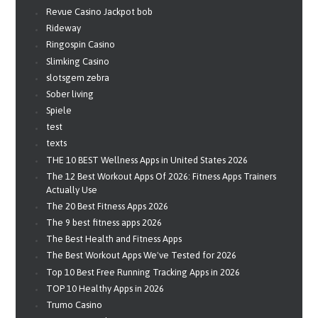
Revue Casino Jackpot bob
Rideway
Ringospin Casino
Slimking Casino
slotsgem zebra
Sober living
Spiele
test
texts
THE 10 BEST Wellness Apps in United States 2026
The 12 Best Workout Apps Of 2026: Fitness Apps Trainers
Actually Use
The 20 Best Fitness Apps 2026
The 9 best fitness apps 2026
The Best Health and Fitness Apps
The Best Workout Apps We've Tested for 2026
Top 10 Best Free Running Tracking Apps in 2026
TOP 10 Healthy Apps in 2026
Trumo Casino