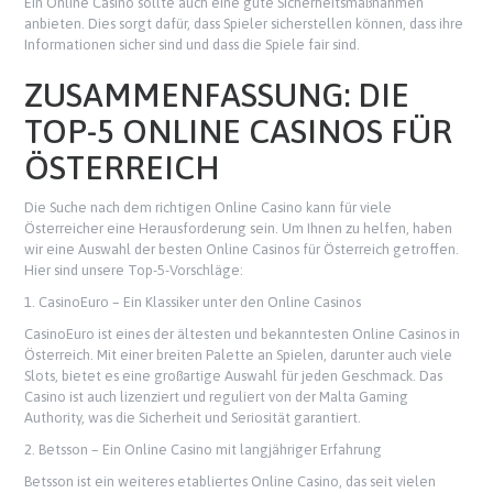
Ein Online Casino sollte auch eine gute Sicherheitsmaßnahmen
anbieten. Dies sorgt dafür, dass Spieler sicherstellen können, dass ihre
Informationen sicher sind und dass die Spiele fair sind.
ZUSAMMENFASSUNG: DIE
TOP-5 ONLINE CASINOS FÜR
ÖSTERREICH
Die Suche nach dem richtigen Online Casino kann für viele
Österreicher eine Herausforderung sein. Um Ihnen zu helfen, haben
wir eine Auswahl der besten Online Casinos für Österreich getroffen.
Hier sind unsere Top-5-Vorschläge:
1. CasinoEuro – Ein Klassiker unter den Online Casinos
CasinoEuro ist eines der ältesten und bekanntesten Online Casinos in
Österreich. Mit einer breiten Palette an Spielen, darunter auch viele
Slots, bietet es eine großartige Auswahl für jeden Geschmack. Das
Casino ist auch lizenziert und reguliert von der Malta Gaming
Authority, was die Sicherheit und Seriosität garantiert.
2. Betsson – Ein Online Casino mit langjähriger Erfahrung
Betsson ist ein weiteres etabliertes Online Casino, das seit vielen