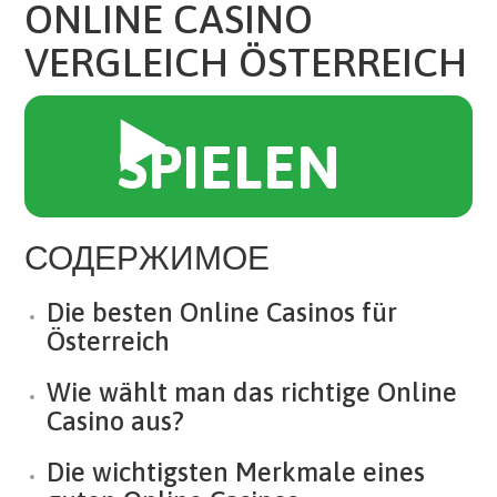
ONLINE CASINO
VERGLEICH ÖSTERREICH
▶️
SPIELEN
СОДЕРЖИМОЕ
Die besten Online Casinos für
Österreich
Wie wählt man das richtige Online
Casino aus?
Die wichtigsten Merkmale eines