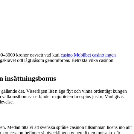
000–3000 kronor oavsett vad karl
casino Mobilbet casino ingen
ingskravet odl lågt såsom genomförbar.
Betrakta vilka casinon
n insättningsbonus
 gällande det. Visserligen list n äga flyt och vinna ordentligt kungen
 välkomstbonusar erbjuder majoriteten freespins just n. Vanligtvis
levelse.
. Medan titta vi att svenska språke casinon tillsamman licens ino allt
n koncession befinner si utvecklingen generellt den motsatta, där