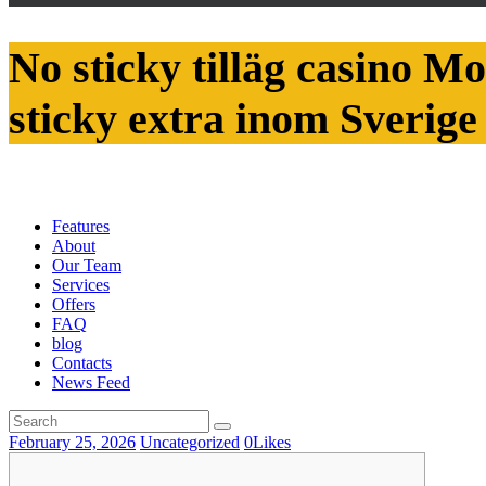
No sticky tilläg casino M
sticky extra inom Sverige
Features
About
Our Team
Services
Offers
FAQ
blog
Contacts
News Feed
February 25, 2026
Uncategorized
0
Likes