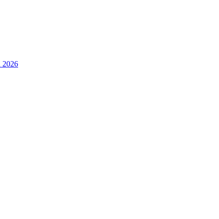
n 2026