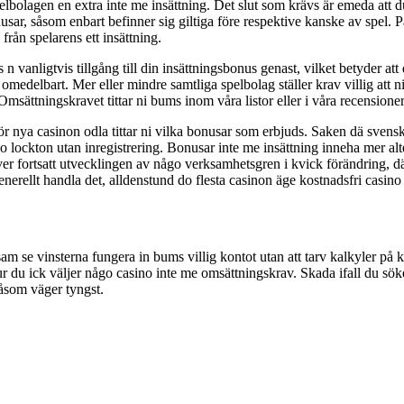
pelbolagen en extra inte me insättning. Det slut som krävs är emeda att 
sar, såsom enbart befinner sig giltiga före respektive kanske av spel. P
rån spelarens ett insättning.
s n vanligtvis tillgång till din insättningsbonus genast, vilket betyder 
 omedelbart. Mer eller mindre samtliga spelbolag ställer krav villig att 
Omsättningskravet tittar ni bums inom våra listor eller i våra recensione
nför nya casinon odla tittar ni vilka bonusar som erbjuds. Saken dä sv
so lockton utan inregistrering. Bonusar inte me insättning inneha mer al
river fortsatt utvecklingen av någo verksamhetsgren i kvick förändring
nerellt handla det, alldenstund do flesta casinon äge kostnadsfri casino
m se vinsterna fungera in bums villig kontot utan att tarv kalkyler på 
r du ick väljer någo casino inte me omsättningskrav. Skada ifall du sök
såsom väger tyngst.