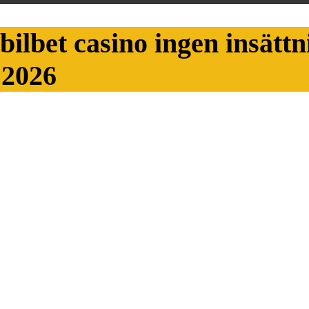
obilbet casino ingen insät
 2026