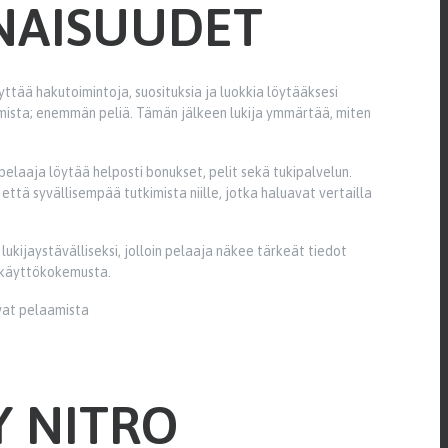
NAISUUDET
ttää hakutoimintoja, suosituksia ja luokkia löytääksesi
kimista; enemmän peliä. Tämän jälkeen lukija ymmärtää, miten
 pelaaja löytää helposti bonukset, pelit sekä tukipalvelun.
että syvällisempää tutkimista niille, jotka haluavat vertailla
 lukijaystävälliseksi, jolloin pelaaja näkee tärkeät tiedot
a käyttökokemusta.
vat pelaamista
Y NITRO