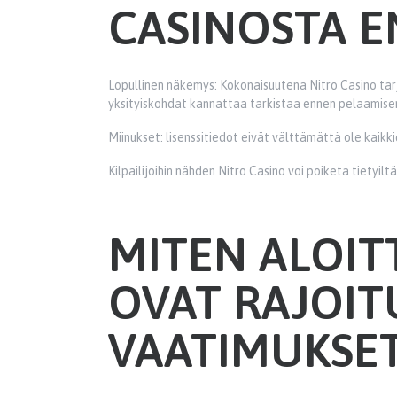
CASINOSTA E
Lopullinen näkemys: Kokonaisuutena Nitro Casino tar
yksityiskohdat kannattaa tarkistaa ennen pelaamisen
Miinukset: lisenssitiedot eivät välttämättä ole kaikk
Kilpailijoihin nähden Nitro Casino voi poiketa tietyil
MITEN ALOIT
OVAT RAJOIT
VAATIMUKSE