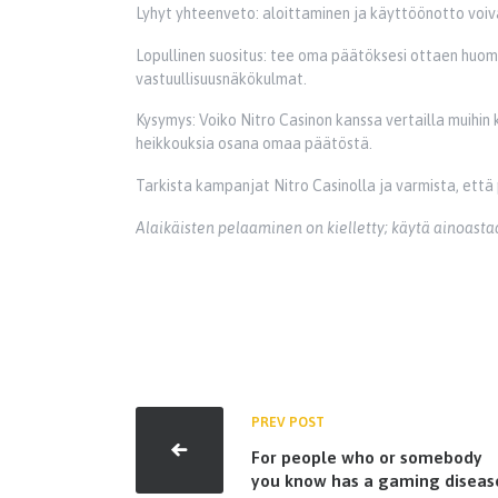
Lyhyt yhteenveto: aloittaminen ja käyttöönotto voiva
Lopullinen suositus: tee oma päätöksesi ottaen huomi
vastuullisuusnäkökulmat.
Kysymys: Voiko Nitro Casinon kanssa vertailla muihin k
heikkouksia osana omaa päätöstä.
Tarkista kampanjat Nitro Casinolla ja varmista, että 
Alaikäisten pelaaminen on kielletty; käytä ainoastaan
PREV POST
For people who or somebody
you know has a gaming diseas