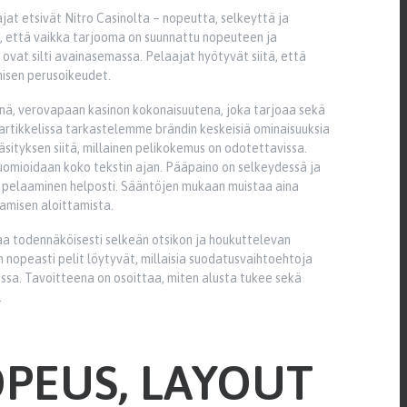
jat etsivät Nitro Casinolta – nopeutta, selkeyttä ja
 että vaikka tarjooma on suunnattu nopeuteen ja
ovat silti avainasemassa. Pelaajat hyötyvät siitä, että
misen perusoikeudet.
änä, verovapaan kasinon kokonaisuutena, joka tarjoaa sekä
artikkelissa tarkastelemme brändin keskeisiä ominaisuuksia
sityksen siitä, millainen pelikokemus on odotettavissa.
uomioidaan koko tekstin ajan. Pääpaino on selkeydessä ja
 pelaaminen helposti. Sääntöjen mukaan muistaa aina
aamisen aloittamista.
htaa todennäköisesti selkeän otsikon ja houkuttelevan
n nopeasti pelit löytyvät, millaisia suodatusvaihtoehtoja
issa. Tavoitteena on osoittaa, miten alusta tukee sekä
.
PEUS, LAYOUT