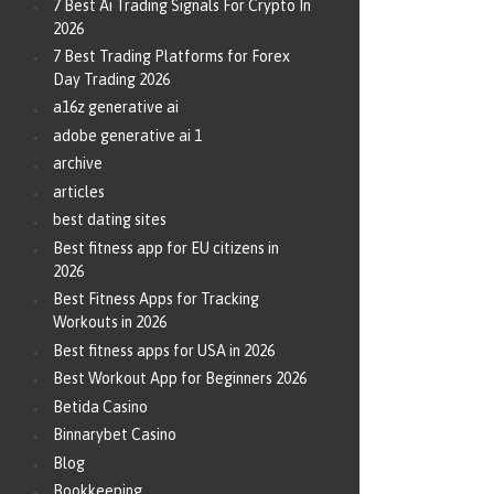
7 Best Ai Trading Signals For Crypto In
2026
7 Best Trading Platforms for Forex
Day Trading 2026
a16z generative ai
adobe generative ai 1
archive
articles
best dating sites
Best fitness app for EU citizens in
2026
Best Fitness Apps for Tracking
Workouts in 2026
Best fitness apps for USA in 2026
Best Workout App for Beginners 2026
Betida Casino
Binnarybet Casino
Blog
Bookkeeping