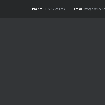
Phone:
+1 226 779 1269
Email:
info@boxfleet.