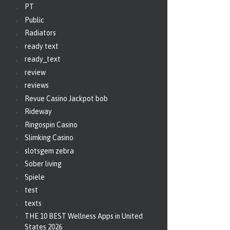
PT
Public
Radiators
ready text
ready_text
review
reviews
Revue Casino Jackpot bob
Rideway
Ringospin Casino
Slimking Casino
slotsgem zebra
Sober living
Spiele
test
texts
THE 10 BEST Wellness Apps in United
States 2026