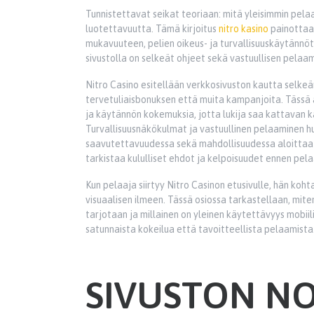
Tunnistettavat seikat teoriaan: mitä yleisimmin pelaa
luotettavuutta. Tämä kirjoitus
nitro kasino
painottaa,
mukavuuteen, pelien oikeus- ja turvallisuuskäytännöt 
sivustolla on selkeät ohjeet sekä vastuullisen pelaa
Nitro Casino esitellään verkkosivuston kautta selke
tervetuliaisbonuksen että muita kampanjoita. Tässä 
ja käytännön kokemuksia, jotta lukija saa kattavan kä
Turvallisuusnäkökulmat ja vastuullinen pelaaminen h
saavutettavuudessa sekä mahdollisuudessa aloittaa
tarkistaa kululliset ehdot ja kelpoisuudet ennen pel
Kun pelaaja siirtyy Nitro Casinon etusivulle, hän ko
visuaalisen ilmeen. Tässä osiossa tarkastellaan, mite
tarjotaan ja millainen on yleinen käytettävyys mobiil
satunnaista kokeilua että tavoitteellista pelaamista
SIVUSTON NO