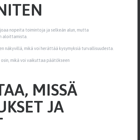
NITEN
joaa nopeita toimintoja ja selkeän alun, mutta
 aloittamista.
ien näkyvillä, mikä voi herättää kysymyksiä turvallisuudesta.
tä osin, mikä voi vaikuttaa päätökseen
TAA, MISSÄ
UKSET JA
T